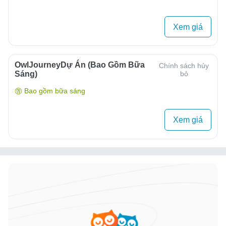
Xem giá
OwlJourneyDự Án (Bao Gồm Bữa
Chính sách hủy
Sáng)
bỏ
Bao gồm bữa sáng
Xem giá