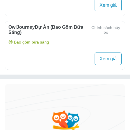
Xem giá
OwlJourneyDự Án (Bao Gồm Bữa
Chính sách hủy
Sáng)
bỏ
Bao gồm bữa sáng
Xem giá