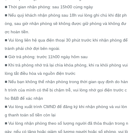
■ Thời gian nhận phòng: sau 15h00 cùng ngày

■ Nếu quý khách nhận phòng sau 18h vui lòng ghi chú khi đặt ph
òng, sau giờ nhận phòng sẽ không được giữ phòng và không đư
ợc hoàn tiền.

■ Vui lòng liên hệ qua điện thoại 30 phút trước khi nhận phòng để 
tránh phải chờ đợi bên ngoài.

■ Giờ trả phòng: trước 11h00 ngày hôm sau

■ Khi trả phòng nhớ trả lại chìa khóa phòng, khi ra khỏi phòng vui 
lòng tắt điều hòa và nguồn điện trước

■ Nếu bạn không thể nhận phòng trong thời gian quy định do hàn
h trình của mình có thể bị chậm trễ, vui lòng nhớ gọi điện trước c
ho B&B để xác nhận

■ Vui lòng xuất trình CMND để đăng ký khi nhận phòng và vui lòn
g thanh toán số tiền còn lại

■ Vui lòng nhận phòng theo số lượng người đã thỏa thuận trong n
gày, nếu có tăng hoặc giảm số lượng người hoặc số phòng, vui lò