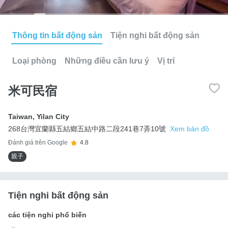
Thông tin bất động sản
Tiện nghi bất động sản
Loại phòng
Những điều cần lưu ý
Vị trí
米可民宿
Taiwan
,
Yilan City
268台灣宜蘭縣五結鄉五結中路二段241巷7弄10號
Xem bản đồ
Đánh giá trên Google
4.8
親子
Tiện nghi bất động sản
các tiện nghi phổ biến