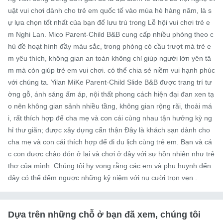
uật vui chơi dành cho trẻ em quốc tế vào mùa hè hàng năm, là s
ự lựa chọn tốt nhất của bạn để lưu trú trong Lễ hội vui chơi trẻ e
m Nghi Lan. Mico Parent-Child B&B cung cấp nhiều phòng theo c
hủ đề hoạt hình đầy màu sắc, trong phòng có cầu trượt mà trẻ e
m yêu thích, không gian an toàn không chỉ giúp người lớn yên tâ
m mà còn giúp trẻ em vui chơi. có thể chia sẻ niềm vui hạnh phúc 
với chúng ta. Yilan MiKe Parent-Child Slide B&B được trang trí tư
ờng gỗ, ánh sáng ấm áp, nội thất phong cách hiện đại đan xen tạ
o nên không gian sảnh nhiều tầng, không gian rộng rãi, thoải má
i, rất thích hợp để cha mẹ và con cái cùng nhau tận hưởng kỳ ng
hỉ thư giãn; được xây dựng cẩn thận Đây là khách sạn dành cho 
cha mẹ và con cái thích hợp để đi du lịch cùng trẻ em. Bạn và cá
c con được chào đón ở lại và chơi ở đây với sự hồn nhiên như trẻ 
thơ của mình. Chúng tôi hy vọng rằng các em và phụ huynh đến 
đây có thể đếm ngược những kỷ niệm với nụ cười trọn vẹn .
Dựa trên những chỗ ở bạn đã xem, chúng tôi