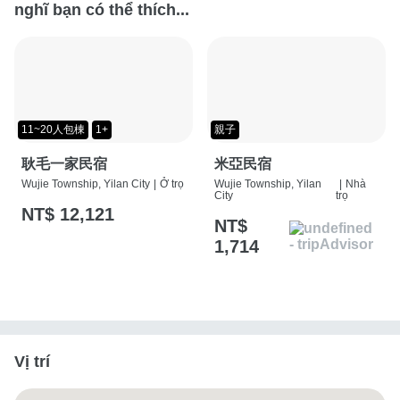
nghĩ bạn có thể thích...
11~20人包棟
1+
親子
耿毛一家民宿
米亞民宿
Wujie Township, Yilan City
|
Ở trọ
Wujie Township, Yilan
|
Nhà
City
trọ
NT$ 12,121
NT$
1,714
Vị trí