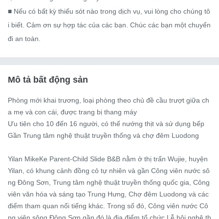
■ Nếu có bất kỳ thiếu sót nào trong dịch vụ, vui lòng cho chúng tô
i biết. Cảm ơn sự hợp tác của các bạn. Chúc các bạn một chuyến 
đi an toàn.
Mô tả bất động sản
Phòng mới khai trương, loại phòng theo chủ đề cầu trượt giữa ch
a mẹ và con cái, được trang bị thang máy

Ưu tiên cho 10 đến 16 người, có thể nướng thịt và sử dụng bếp

Gần Trung tâm nghệ thuật truyền thống và chợ đêm Luodong

Yilan MikeKe Parent-Child Slide B&B nằm ở thị trấn Wujie, huyện 
Yilan, có khung cảnh đồng cỏ tự nhiên và gần Công viên nước sô
ng Đông Sơn, Trung tâm nghệ thuật truyền thống quốc gia, Công 
viên văn hóa và sáng tạo Trung Hưng, Chợ đêm Luodong và các 
điểm tham quan nổi tiếng khác. Trong số đó, Công viên nước Cô
ng viên sông Đông Sơn gần đó là địa điểm tổ chức Lễ hội nghệ th