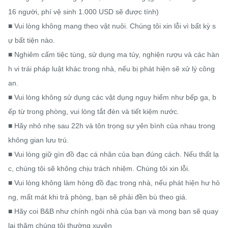
16 người, phí vệ sinh 1.000 USD sẽ được tính)​

■ Vui lòng không mang theo vật nuôi. Chúng tôi xin lỗi vì bất kỳ s
ự bất tiện nào.

■ Nghiêm cấm tiệc tùng, sử dụng ma túy, nghiện rượu và các hàn
h vi trái pháp luật khác trong nhà, nếu bị phát hiện sẽ xử lý công 
an.

■ Vui lòng không sử dụng các vật dụng nguy hiểm như bếp ga, b
ếp từ trong phòng, vui lòng tắt đèn và tiết kiệm nước.

■ Hãy nhỏ nhẹ sau 22h và tôn trọng sự yên bình của nhau trong 
không gian lưu trú.

■ Vui lòng giữ gìn đồ đạc cá nhân của bạn đúng cách. Nếu thất lạ
c, chúng tôi sẽ không chịu trách nhiệm. Chúng tôi xin lỗi.

■ Vui lòng không làm hỏng đồ đạc trong nhà, nếu phát hiện hư hỏ
ng, mất mát khi trả phòng, bạn sẽ phải đền bù theo giá.

■ Hãy coi B&B như chính ngôi nhà của bạn và mong bạn sẽ quay 
lại thăm chúng tôi thường xuyên
