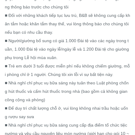
ng thông báo trước cho chúng tôi

■ Đối với những khách tiếp tục lưu trú, B&B sẽ không cung cấp kh
ăn tắm hoặc khăn tắm thay thế, vui lòng thông báo cho chúng tôi 
nếu bạn có nhu cầu thay.

■ Người/giường bổ sung có giá 1.000 Đài tệ vào các ngày trong t
uần, 1.000 Đài tệ vào ngày lễ/ngày lễ và 1.200 Đài tệ cho giường 
phụ trong Lễ hội mùa xuân.

■ Trẻ em dưới 3 tuổi được miễn phí nếu không chiếm giường, mỗ
i phòng chỉ ở 1 người. Chúng tôi xin lỗi vì sự bất tiện này.

■ Nhà nghỉ chỉ phục vụ bữa sáng này tuân theo Luật phòng chốn
g hút thuốc và cấm hút thuốc trong nhà (bao gồm cả không gian 
công cộng và phòng)

■ Để duy trì chất lượng chỗ ở, vui lòng không nhai trầu hoặc uốn
g rượu say sưa

■ Nhà nghỉ chỉ phục vụ bữa sáng cung cấp địa điểm tổ chức tiệc 
nướng và yêu cầu nguyên liệu món nướng (giới hạn cho gói 10 ~ 