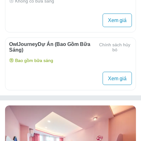
Không có bữa sáng
Xem giá
OwlJourneyDự Án (Bao Gồm Bữa
Chính sách hủy
Sáng)
bỏ
Bao gồm bữa sáng
Xem giá