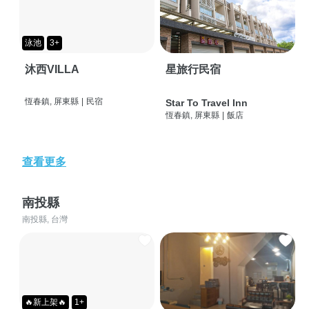
泳池
3+
沐西VILLA
星旅行民宿
恆春鎮, 屏東縣
|
民宿
Star To Travel Inn
恆春鎮, 屏東縣
|
飯店
查看更多
南投縣
南投縣, 台灣
🔥新上架🔥
1+