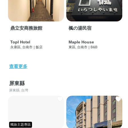
鼎立安商務旅館
楓の湯民宿
Topl Hotel
Maple House
永康區, 台南市
|
飯店
東區, 台南市
|
B&B
查看更多
屏東縣
屏東縣, 台灣
獨旅主題專區