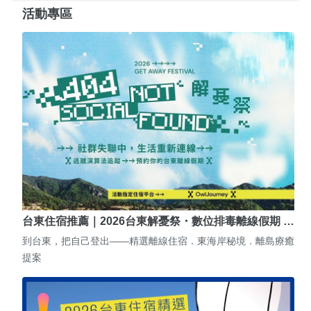
活動專區
台東住宿推薦｜2026台東解憂祭・數位排毒離線假期 …
到台東，把自己登出——精選離線住宿．東海岸秘境．離島療癒
提案