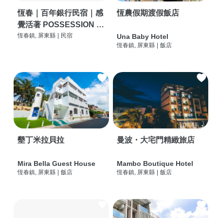
恆春｜百年銀行民宿｜感
恆農假期渡假飯店
覺活著 POSSESSION |
背包客棧 | 恆春必住特色
恆春鎮, 屏東縣
|
民宿
Una Baby Hotel
恆春鎮, 屏東縣
|
飯店
旅店 | HOSTEL |
墾丁米拉貝拉
曼波・大宅門精緻旅店
Mira Bella Guest House
Mambo Boutique Hotel
恆春鎮, 屏東縣
|
飯店
恆春鎮, 屏東縣
|
飯店