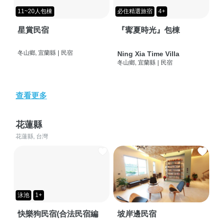
11~20人包棟
必住精選旅宿
4+
星賞民宿
『寗夏時光』包棟
冬山鄉, 宜蘭縣
|
民宿
Ning Xia Time Villa
冬山鄉, 宜蘭縣
|
民宿
查看更多
花蓮縣
花蓮縣, 台灣
泳池
1+
快樂狗民宿(合法民宿編
坡岸邊民宿