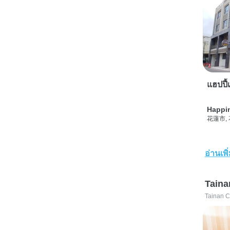
แฮปปี้เ
Happi
花蓮市,
อ่านเพิ
Taina
Tainan C