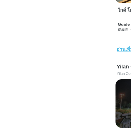
ไกด์ โฮ
Guide 
信義區,
อ่านเพิ
Yilan
Yilan Co