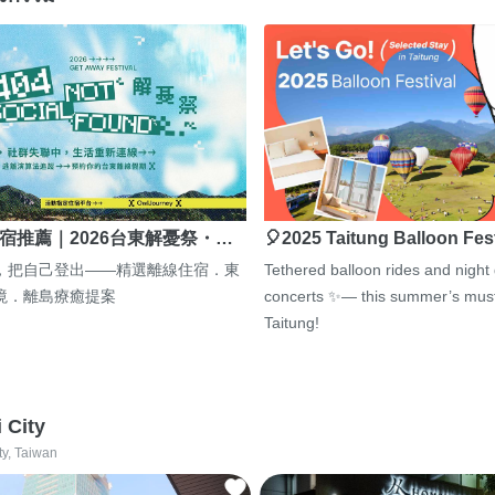
宿推薦｜2026台東解憂祭・…
🎈2025 Taitung Balloon Fes
，把自己登出——精選離線住宿．東
Tethered balloon rides and night
境．離島療癒提案
concerts ✨— this summer’s must
Taitung!
i City
ty, Taiwan