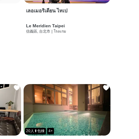
เลอเมอริเดียน ไทเป
Le Meridien Taipei
信義區, 台北市
|
โรงแรม
20人⬆包棟
4+