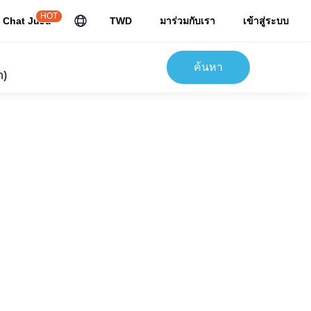
HOT
Chat JuJu
TWD
มาร่วมกับเรา
เข้าสู่ระบบ
ค้นหา
ก)