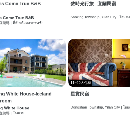
ms Come True B&B
敘時光行旅 - 宜蘭民宿
Sanxing Township, Yilan City
|
โฮมสเต
s Come True B&B
 宜蘭縣
|
ที่พักพร้อมอาหารเช้า
11~20人包棟
g White House-Iceland
星賞民宿
 room
Dongshan Township, Yilan City
|
โฮมส
g White House
 宜蘭縣
|
โรงแรม