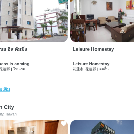
นส อิส คัมมิ่ง
Leisure Homestay
ness is coming
Leisure Homestay
 花蓮縣
|
โรงแรม
花蓮市, 花蓮縣
|
คนอื่น
่มเติม
n City
ity, Taiwan