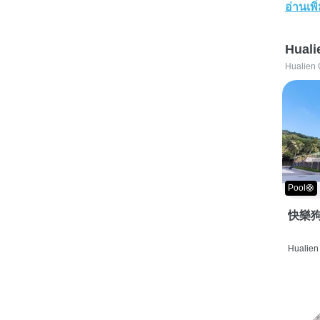
อ่านเพิ
Huali
Hualien 
Pool🛟
快樂狗
Hualien 