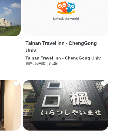
Tainan Travel Inn - ChengGong
Univ
Tainan Travel Inn - ChengGong Univ
東區, 台南市
|
คนอื่น