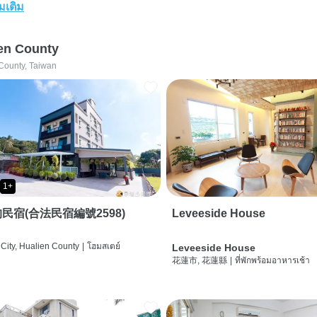
่มเติม
en County
County, Taiwan
1+
民宿(合法民宿編號2598)
Leveeside House
City, Hualien County
|
โฮมสเตย์
Leveeside House
花蓮市, 花蓮縣
|
ที่พักพร้อมอาหารเช้า