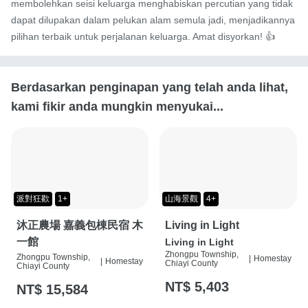
membolehkan seisi keluarga menghabiskan percutian yang tidak 
dapat dilupakan dalam pelukan alam semula jadi, menjadikannya 
pilihan terbaik untuk perjalanan keluarga. Amat disyorkan! 👍
Berdasarkan penginapan yang telah anda lihat,
kami fikir anda mungkin menyukai...
派對狂歡
1+
山海景觀
4+
沐正農場 嘉義包棟民宿 木
Living in Light
一館
Living in Light
Zhongpu Township,
Zhongpu Township,
|
Homestay
|
Homestay
Chiayi County
Chiayi County
NT$ 5,403
NT$ 15,584