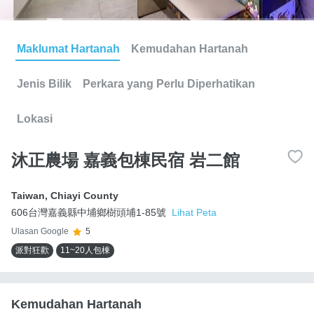
Maklumat Hartanah
Kemudahan Hartanah
Jenis Bilik
Perkara yang Perlu Diperhatikan
Lokasi
沐正農場 嘉義包棟民宿 岩二館
Taiwan
,
Chiayi County
606台灣嘉義縣中埔鄉樹頭埔1-85號
Lihat Peta
Ulasan Google
5
派對狂歡
11~20人包棟
Kemudahan Hartanah