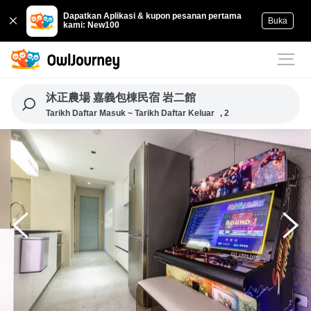
Dapatkan Aplikasi & kupon pesanan pertama
Buka
kami: New100
沐正農場 嘉義包棟民宿 岩二館
Tarikh Daftar Masuk ~ Tarikh Daftar Keluar
, 2