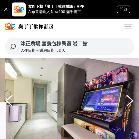
立即下載「奧丁丁揪你體驗」APP
開啟
App首購輸入 New100 滿千折百
沐正農場 嘉義包棟民宿 岩二館
入住日期 ~ 退房日期
, 2 人