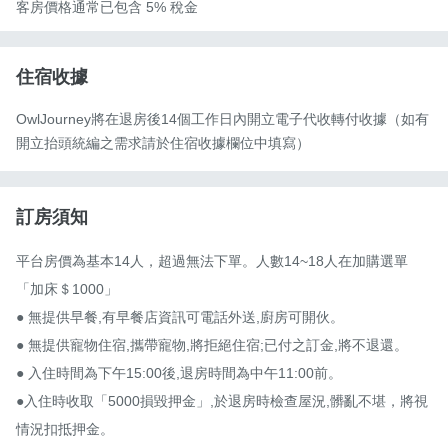
客房價格通常已包含 5% 稅金
住宿收據
OwlJourney將在退房後14個工作日內開立電子代收轉付收據（如有
開立抬頭統編之需求請於住宿收據欄位中填寫）
訂房須知
平台房價為基本14人，超過無法下單。人數14~18人在加購選單
「加床＄1000」

● 無提供早餐,有早餐店資訊可電話外送,廚房可開伙。

● 無提供寵物住宿,攜帶寵物,將拒絕住宿;已付之訂金,將不退還。

● 入住時間為下午15:00後,退房時間為中午11:00前。

●入住時收取「5000損毀押金」,於退房時檢查屋況,髒亂不堪，將視
情況扣抵押金。
