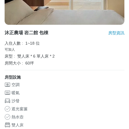
沐正農場 岩二館 包棟
房型資訊
入住人數 :
1~18 位
可加人
床型 :
雙人床 * 6
單人床 * 2
房間大小 :
60坪
房型設施
空調
暖氣
沙發
遮光窗簾
熱水壺
雙人床