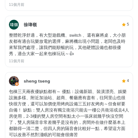
11個月前
徐瑋嶺
5
整體乾淨舒適，有大型遊戲機、switch 、還有麻將桌，大小朋
友都有適合玩樂放電的選擇，麻將機出現小問題，老闆也及時
來幫我們處理，讓我們能順暢的玩，其他硬體設備也都很優
秀，適合大家一起來包棟玩玩～👍
11個月前
sheng tseng
4
包棟三天兩夜優缺點都有～ 優點：設備新穎、裝潢漂亮、娛樂
設施多樣、附近加油站、超商、餐廳應有盡有，往阿里山也很
快很方便，還可以加價使用烤肉設備三五好友烤肉～但食材要
自備！ 缺點：雙人房沒有獨立衛浴只能去一樓公共衛浴或去4人
房使用，2-3樓的雙人房空間有點太小一張床就幾乎快沒空間
了，雙人房隔音非常差幾乎是沒有的，房間外在做什麼基本上
都聽得一清二楚，但四人房的隔音會比較好一點，希望這方面
可以改善不然對淺眠的可能會很痛苦