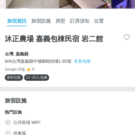
旅宿資訊
旅宿設施
房型
訂房須知
位置
沐正農場 嘉義包棟民宿 岩二館
台灣
,
嘉義縣
606台灣嘉義縣中埔鄉樹頭埔1-85號
查看地圖
Google 評論
5
派對狂歡
11~20人包棟
旅宿設施
熱門設施
公共區域 WIFI
停車場