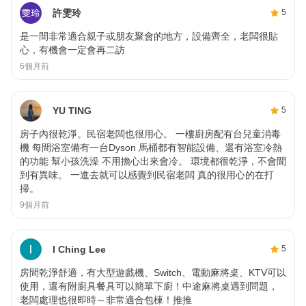
許雯玲
5
是一間非常適合親子或朋友聚會的地方，設備齊全，老闆很貼
心，有機會一定會再二訪
6個月前
YU TING
5
房子內很乾淨。民宿老闆也很用心。 一樓廚房配有台兒童消毒
機 每間浴室備有一台Dyson 馬桶都有智能設備、還有浴室冷熱
的功能 幫小孩洗澡 不用擔心出來會冷。 環境都很乾淨，不會聞
到有異味。 一進去就可以感覺到民宿老闆 真的很用心的在打
掃。
9個月前
I Ching Lee
5
房間乾淨舒適，有大型遊戲機、Switch、電動麻將桌、KTV可以
使用，還有附廚具餐具可以簡單下廚！中途麻將桌遇到問題，
老闆處理也很即時～非常適合包棟！推推