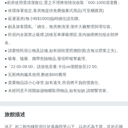
●廚房使用需清潔復位,置之不理將視情況收取「500-1000清潔費」

● 依環保署規定,客房無提供免費拋棄式用品(可至櫃購買)

● 延遲退房(每小時$1000)臨時續住請先聯。

● 顧及旅客隱私,「續住」無房務清潔,僅作大廳整理與理垃圾。

● 民宿内全面禁止吸煙,請移至車庫吸煙區,室內抽煙將扣抵全部押
金。

● 請愛惜民宿公物及設備,如有損毀需照價賠償(含無法營業之失)。

● 吸毒、嗑藥、攜帶危險物品,發現即報警處理。

●「22:00-08:00」請放低音量,卡拉ok僅開放至22:00。

● 瓦斯烤肉爐具借用,酌收$800費用

● 貴重物品請小心保管,如有遺失,民宿將不負賠償責任。

● 未經同意不得開啟儲物櫃取用物品,如有短缺,請聯繋管家。
旅館描述
沐正_岩二館包棟民宿位於嘉義阿里山下，以岩石為主題，從岩石牆