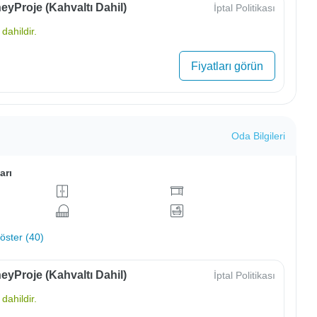
yProje (Kahvaltı Dahil)
İptal Politikası
dahildir.
Fiyatları görün
Oda Bilgileri
arı
ster (40)
yProje (Kahvaltı Dahil)
İptal Politikası
dahildir.