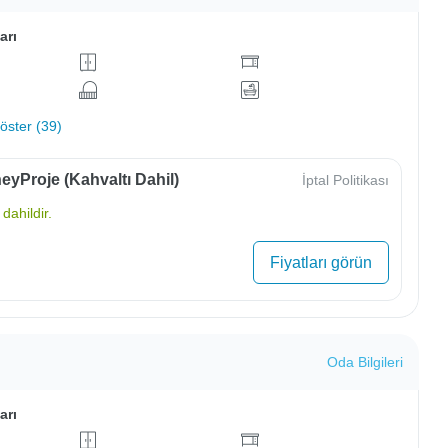
arı
ster (39)
yProje (Kahvaltı Dahil)
İptal Politikası
dahildir.
Fiyatları görün
Oda Bilgileri
arı