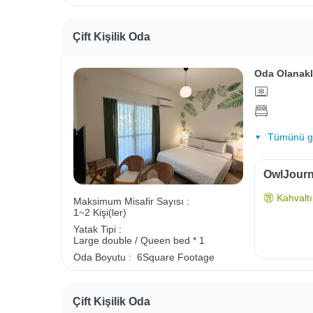
Çift Kişilik Oda
Oda Olanakl
Tümünü gö
OwlJourne
Kahvaltı 
Maksimum Misafir Sayısı :
1~2 Kişi(ler)
Yatak Tipi :
Large double / Queen bed * 1
Oda Boyutu :
6Square Footage
Çift Kişilik Oda