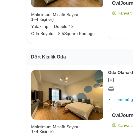
OwlJourne
Kahvaltı 
Maksimum Misafir Sayısı :
1~4 Kişi(ler)
Yatak Tipi :
Double * 2
Oda Boyutu :
8.5Square Footage
Dört Kişilik Oda
Oda Olanakl
Tümünü gö
OwlJourne
Kahvaltı 
Maksimum Misafir Sayısı :
1~4 Kişi(ler)