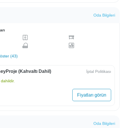
Oda Bilgileri
arı
ster (43)
yProje (Kahvaltı Dahil)
İptal Politikası
dahildir.
Fiyatları görün
Oda Bilgileri