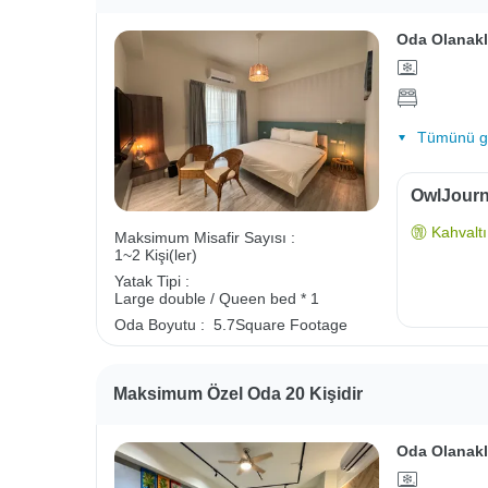
Oda Olanakl
Tümünü gö
OwlJourne
Kahvaltı 
Maksimum Misafir Sayısı :
1~2 Kişi(ler)
Yatak Tipi :
Large double / Queen bed * 1
Oda Boyutu :
5.7Square Footage
Maksimum Özel Oda 20 Kişidir
Oda Olanakl