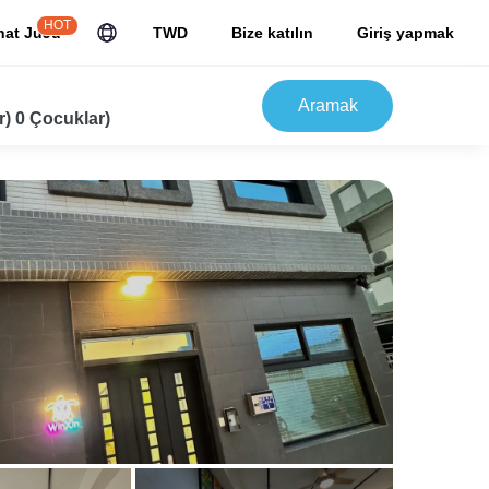
HOT
hat JuJu
TWD
Bize katılın
Giriş yapmak
Aramak
r) 0 Çocuklar)