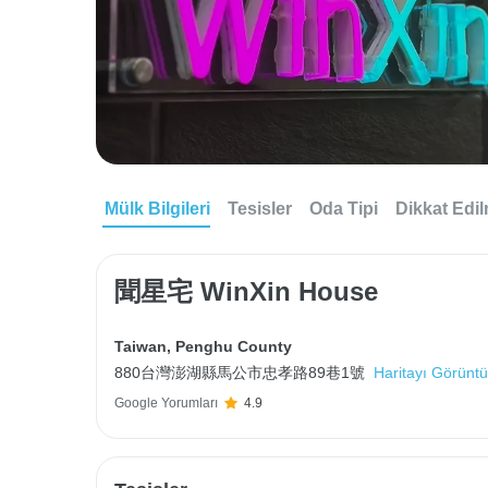
Mülk Bilgileri
Tesisler
Oda Tipi
Dikkat Edi
聞星宅 WinXin House
Taiwan
,
Penghu County
880台灣澎湖縣馬公市忠孝路89巷1號
Haritayı Görüntü
Google Yorumları
4.9