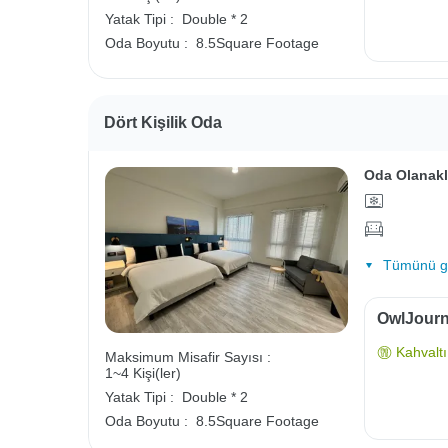
Yatak Tipi :
Double * 2
Oda Boyutu :
8.5Square Footage
Dört Kişilik Oda
Oda Olanakl
Tümünü gö
OwlJourne
Kahvaltı 
Maksimum Misafir Sayısı :
1~4 Kişi(ler)
Yatak Tipi :
Double * 2
Oda Boyutu :
8.5Square Footage