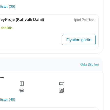
ster (39)
yProje (Kahvaltı Dahil)
İptal Politikası
dahildir.
Fiyatları görün
Oda Bilgileri
arı
ster (40)