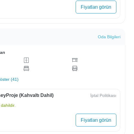
Fiyatları görün
Oda Bilgileri
arı
ster (41)
yProje (Kahvaltı Dahil)
İptal Politikası
dahildir.
Fiyatları görün