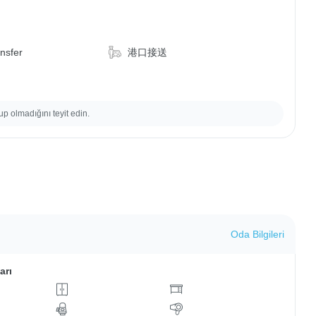
ansfer
港口接送
up olmadığını teyit edin.
Oda Bilgileri
arı