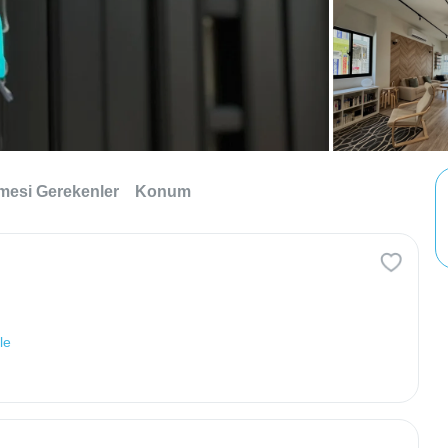
lmesi Gerekenler
Konum
le