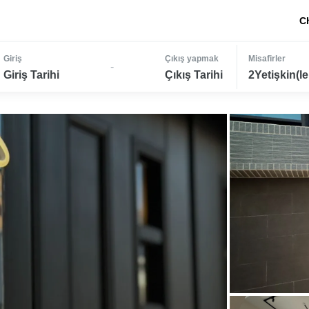
C
Giriş
Çıkış yapmak
Misafirler
-
Giriş Tarihi
Çıkış Tarihi
2Yetişkin(le