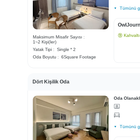
Tümünü gö
OwlJourne
Kahvaltı 
Maksimum Misafir Sayısı :
1~2 Kişi(ler)
Yatak Tipi :
Single * 2
Oda Boyutu :
6Square Footage
Dört Kişilik Oda
Oda Olanakl
Tümünü gö