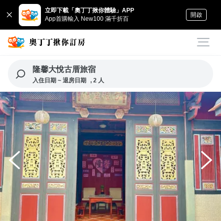
立即下載「奧丁丁揪你體驗」APP
開啟
App首購輸入 New100 滿千折百
隆馨大悅古厝旅宿
入住日期 ~ 退房日期
, 2 人