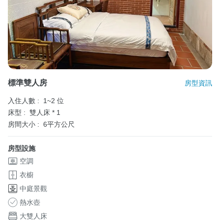
標準雙人房
房型資訊
入住人數 :
1~2 位
床型 :
雙人床 * 1
房間大小 :
6平方公尺
房型設施
空調
衣櫥
中庭景觀
熱水壺
大雙人床