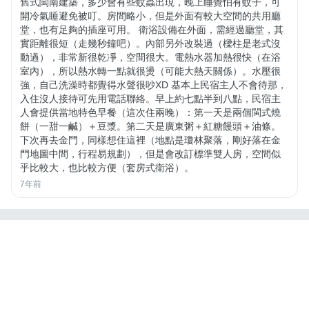
舊式閩南建築，多少會有些蚊蟲出現，晚上睡覺怕有蚊子，可
開冷氣睡避免被叮。房間略小，但是外面有較大空間的共用廳
堂，也有足夠的插座可用。 衛浴設備在外面，需經過廳堂，其
實距離很短（走幾秒鐘吧）。內部另外改裝過（樑柱是老式沒
動過），非常新很乾凈，空間很大。電熱水器加熱很快（在浴
室內），所以熱水轉一點就很燙（可能大熱天關係）。水壓很
強，自己洗澡時都覺得水聲很吵XD 基本上民宿主人不會待那，
入住沒人接待可先用電話聯絡。早上約七點半到八點，民宿主
人會提供當地特色早餐（這次住兩晚）：第一天是兩個閩式燒
餅（一甜一鹹）＋豆漿。第二天是廣東粥＋紅糖饅頭＋油條。
下次再去金門，同樣想住這裡（地點是瓊林聚落，剛好落在金
門地圖中間，行程易規劃），但是會改訂標準雙人房，空間似
乎比較大，也比較方便（套房式衛浴）。
7年前