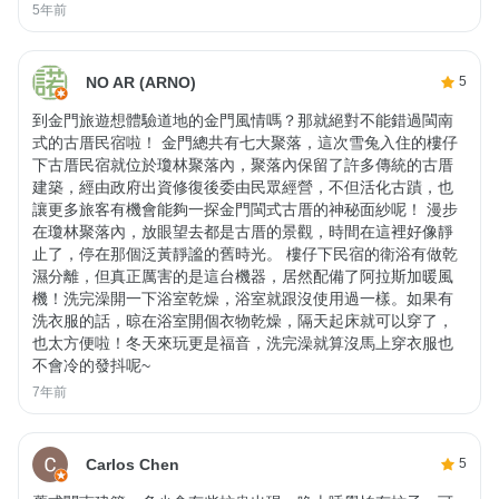
5年前
NO AR (ARNO)
5
到金門旅遊想體驗道地的金門風情嗎？那就絕對不能錯過閩南
式的古厝民宿啦！ 金門總共有七大聚落，這次雪兔入住的樓仔
下古厝民宿就位於瓊林聚落內，聚落內保留了許多傳統的古厝
建築，經由政府出資修復後委由民眾經營，不但活化古蹟，也
讓更多旅客有機會能夠一探金門閩式古厝的神秘面紗呢！ 漫步
在瓊林聚落內，放眼望去都是古厝的景觀，時間在這裡好像靜
止了，停在那個泛黃靜謐的舊時光。 樓仔下民宿的衛浴有做乾
濕分離，但真正厲害的是這台機器，居然配備了阿拉斯加暖風
機！洗完澡開一下浴室乾燥，浴室就跟沒使用過一樣。如果有
洗衣服的話，晾在浴室開個衣物乾燥，隔天起床就可以穿了，
也太方便啦！冬天來玩更是福音，洗完澡就算沒馬上穿衣服也
不會冷的發抖呢~
7年前
Carlos Chen
5