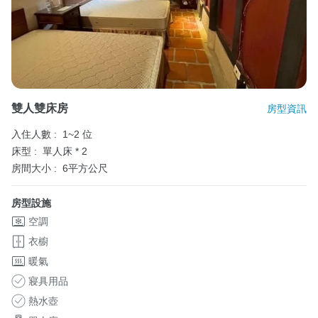
雙人雙床房
房型資訊
入住人數 :
1~2 位
床型 :
單人床 * 2
房間大小 :
6平方公尺
房型設施
空調
衣櫥
暖氣
寢具用品
熱水壺