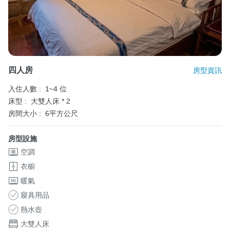
四人房
房型資訊
入住人數 :
1~4 位
床型 :
大雙人床 * 2
房間大小 :
6平方公尺
房型設施
空調
衣櫥
暖氣
寢具用品
熱水壺
大雙人床