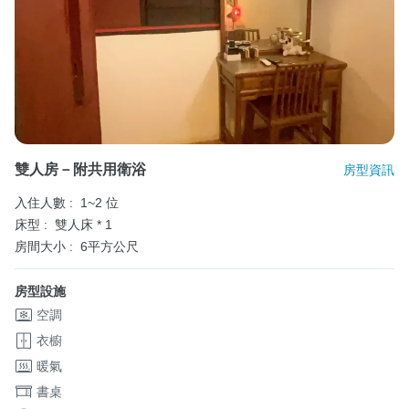
雙人房－附共用衛浴
房型資訊
入住人數 :
1~2 位
床型 :
雙人床 * 1
房間大小 :
6平方公尺
房型設施
空調
衣櫥
暖氣
書桌