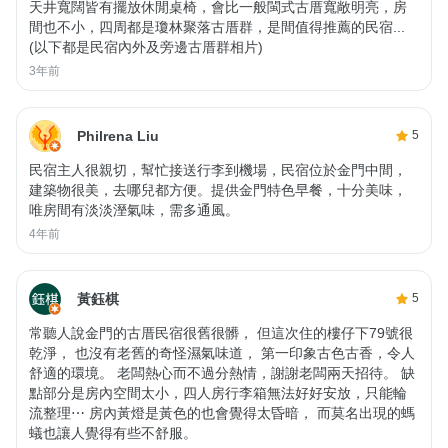
天井寬闊皆有擺放休閒桌椅，會比一般閩式古厝寬敞明亮，房
間也不小，四周都是瓊林聚落古厝群，是間值得推薦的民宿...
(以下都是民宿內外及旁邊古厝群相片)
3年前
Philrena Liu
5
民宿主人很親切，幫忙接送行李到機場，民宿位於金門中間，
建築物很美，去哪兒都方便。提供金門特色早餐，十分美味，
唯房間有淡淡溼氣味，需多通風。
4年前
黃鈺棋
5
常聽人說金門的古厝民宿很舊很髒， 但這次住的樓仔下79號很
乾淨， 也沒有老舊的奇怪濕氣味道， 第一印象古色古香，令人
舒適的環境。 老闆熱心而不過分熱情，謝謝老闆兩天招待。 缺
點部分是房內空間太小，四人房行李箱無法好好安放，只能輪
流整理⋯ 房內黃燈是黃色的也會覺得太昏暗， 而莫名出現的螞
蟻也讓人覺得有些不舒服。