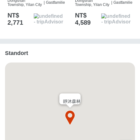
Dongshan
Dongshan
|
Gastfamilie
|
Gastfamilie
Township, Yilan City
Township, Yilan City
NT$
NT$
2,771
4,589
Standort
靜沐森林