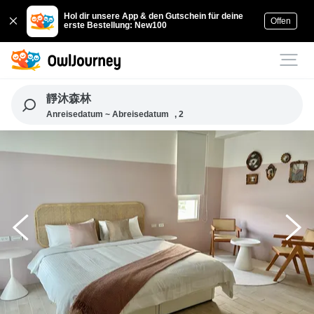
Hol dir unsere App & den Gutschein für deine
Offen
erste Bestellung: New100
靜沐森林
Anreisedatum ~ Abreisedatum
, 2