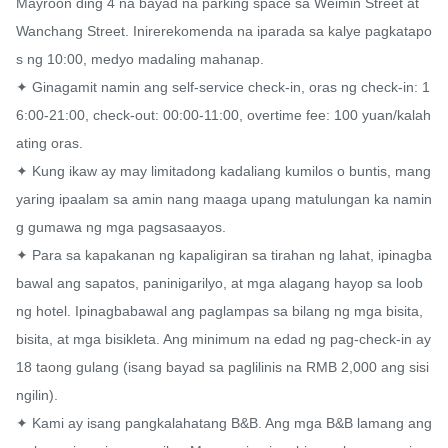
Mayroon ding 4 na bayad na parking space sa Weimin Street at 
Wanchang Street. Inirerekomenda na iparada sa kalye pagkatapo
s ng 10:00, medyo madaling mahanap.

✦ Ginagamit namin ang self-service check-in, oras ng check-in: 1
6:00-21:00, check-out: 00:00-11:00, overtime fee: 100 yuan/kalah
ating oras.

✦ Kung ikaw ay may limitadong kadaliang kumilos o buntis, mang
yaring ipaalam sa amin nang maaga upang matulungan ka namin
g gumawa ng mga pagsasaayos.

✦ Para sa kapakanan ng kapaligiran sa tirahan ng lahat, ipinagba
bawal ang sapatos, paninigarilyo, at mga alagang hayop sa loob 
ng hotel. Ipinagbabawal ang paglampas sa bilang ng mga bisita, 
bisita, at mga bisikleta. Ang minimum na edad ng pag-check-in ay 
18 taong gulang (isang bayad sa paglilinis na RMB 2,000 ang sisi
ngilin).

✦ Kami ay isang pangkalahatang B&B. Ang mga B&B lamang ang 