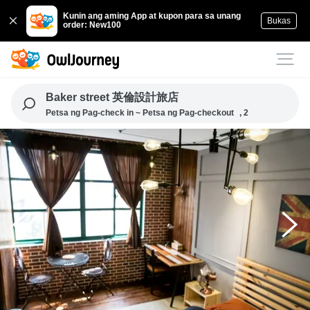
Kunin ang aming App at kupon para sa unang
Bukas
order: New100
Baker street 英倫設計旅店
Petsa ng Pag-check in ~ Petsa ng Pag-checkout
, 2