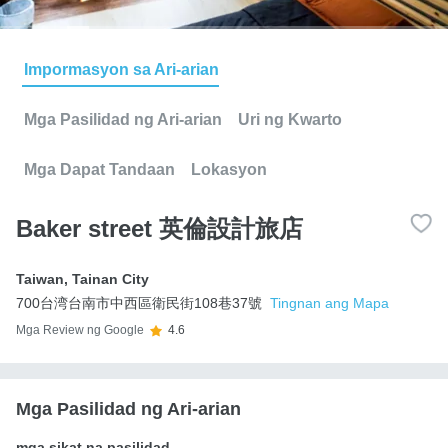
Impormasyon sa Ari-arian
Mga Pasilidad ng Ari-arian
Uri ng Kwarto
Mga Dapat Tandaan
Lokasyon
Baker street 英倫設計旅店
Taiwan
,
Tainan City
700台湾台南市中西區衛民街108巷37號
Tingnan ang Mapa
Mga Review ng Google
4.6
Mga Pasilidad ng Ari-arian
mga sikat na pasilidad