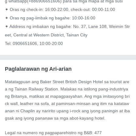
g whatsapp(+886906651606) para sa mga mapa at mga susi

✦ Oras ng check-in: 16:00-22:00, check-out: 00:00-11:00

✦ Oras ng pag-iimbak ng bagahe: 10:00-16:00

✦ Address ng imbakan ng bagahe: No. 37, Lane 108, Weimin Str
eet, Central at Western District, Tainan City

Tel: 0906651606, 10:00-20:00
Paglalarawan ng Ari-arian
Matatagpuan ang Baker Street British Design Hotel sa tourist are
a ng Tainan Railway Station. Malakas na istilong pang-industriya 
ng Britanya, matikas at mapagpasyahan. Ang mga imitasyong bri
ck wall, leather na sofa, at paminsan-minsan ang itim na katataw
anan ni Chaplin ay naririto upang i-rock ang iyong paningin at iba
gsak ang iyong pananaw sa mga abot-kayang hotel.

Legal na numero ng pagpaparehistro ng B&B: 477