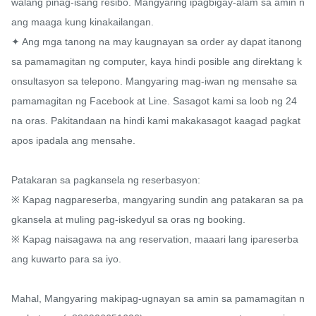
walang pinag-isang resibo. Mangyaring ipagbigay-alam sa amin n
ang maaga kung kinakailangan.

✦ Ang mga tanong na may kaugnayan sa order ay dapat itanong 
sa pamamagitan ng computer, kaya hindi posible ang direktang k
onsultasyon sa telepono. Mangyaring mag-iwan ng mensahe sa 
pamamagitan ng Facebook at Line. Sasagot kami sa loob ng 24 
na oras. Pakitandaan na hindi kami makakasagot kaagad pagkat
apos ipadala ang mensahe.

Patakaran sa pagkansela ng reserbasyon:

※ Kapag nagpareserba, mangyaring sundin ang patakaran sa pa
gkansela at muling pag-iskedyul sa oras ng booking.

※ Kapag naisagawa na ang reservation, maaari lang ipareserba 
ang kuwarto para sa iyo.

Mahal, Mangyaring makipag-ugnayan sa amin sa pamamagitan n