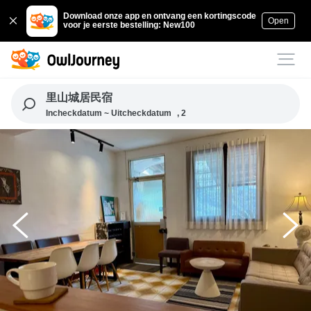
Download onze app en ontvang een kortingscode
Open
voor je eerste bestelling: New100
里山城居民宿
Incheckdatum ~ Uitcheckdatum
, 2