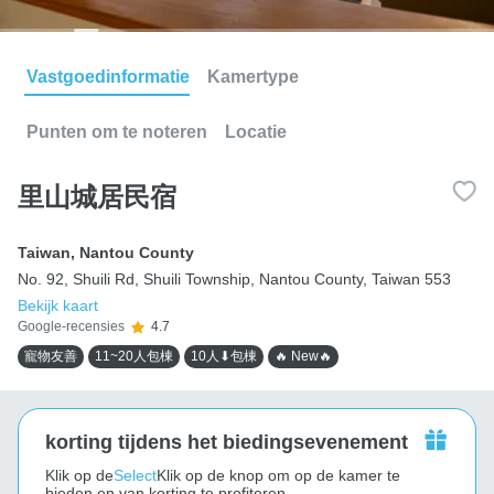
Vastgoedinformatie
Kamertype
Punten om te noteren
Locatie
里山城居民宿
Taiwan
,
Nantou County
No. 92, Shuili Rd, Shuili Township, Nantou County, Taiwan 553
Bekijk kaart
Google-recensies
4.7
寵物友善
11~20人包棟
10人⬇包棟
🔥 New🔥
korting tijdens het biedingsevenement
Klik op de
Select
Klik op de knop om op de kamer te
bieden en van korting te profiteren.