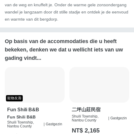
van de weg en knuffelt je. Onder de warme gele zonsondergang 
wandel je langzaam door dit stille stadje en ontdek je de eenvoud 
en warmte van dit bergdorp.
Op basis van de accommodaties die u heeft
bekeken, denken we dat u wellicht iets van uw
gading vindt...
寵物友善
Fun Shili B&B
二坪山莊民宿
Shuili Township,
Fun Shili B&B
|
Gastgezin
Nantou County
Shuili Township,
|
Gastgezin
Nantou County
NT$ 2,165