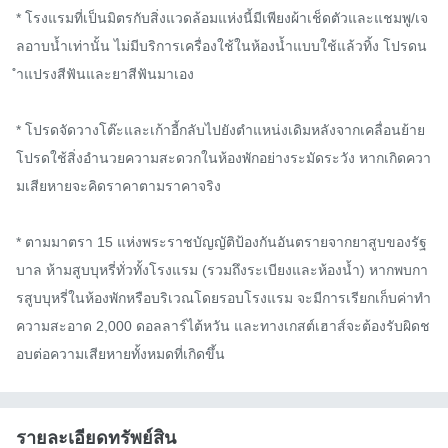
* โรงแรมที่เป็นมิตรกับสิ่งแวดล้อมแห่งนี้มีเพียงผ้าเช็ดตัวและแชมพู/เจ
ลอาบน้ำเท่านั้น ไม่มีบริการเครื่องใช้ในห้องน้ำแบบใช้แล้วทิ้ง โปรดน
ำแปรงสีฟันและยาสีฟันมาเอง

* โปรดจัดวางโต๊ะและเก้าอี้กลับไปยังตำแหน่งเดิมหลังจากเคลื่อนย้าย 
โปรดใช้สิ่งอำนวยความสะดวกในห้องพักอย่างระมัดระวัง หากเกิดควา
มเสียหายจะคิดราคาตามราคาจริง

* ตามมาตรา 15 แห่งพระราชบัญญัติป้องกันอันตรายจากยาสูบของรัฐ
บาล ห้ามสูบบุหรี่ทั่วทั้งโรงแรม (รวมถึงระเบียงและห้องน้ำ) หากพบกา
รสูบบุหรี่ในห้องพักหรือบริเวณโดยรอบโรงแรม จะมีการเรียกเก็บค่าทำ
ความสะอาด 2,000 ดอลลาร์ไต้หวัน และทางเกสต์เฮาส์จะต้องรับผิดช
อบต่อความเสียหายทั้งหมดที่เกิดขึ้น
รายละเอียดทรัพย์สิน