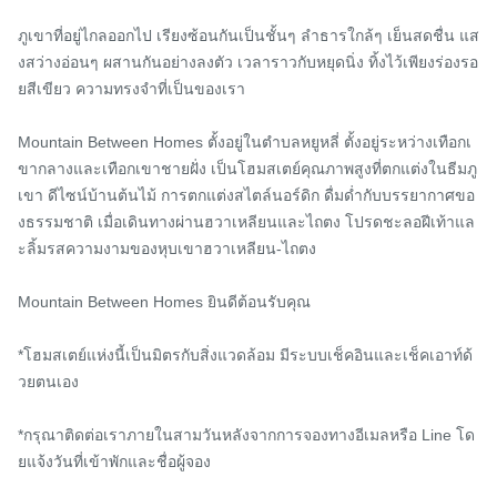
ภูเขาที่อยู่ไกลออกไป เรียงซ้อนกันเป็นชั้นๆ ลำธารใกล้ๆ เย็นสดชื่น แส
งสว่างอ่อนๆ ผสานกันอย่างลงตัว เวลาราวกับหยุดนิ่ง ทิ้งไว้เพียงร่องรอ
ยสีเขียว ความทรงจำที่เป็นของเรา

Mountain Between Homes ตั้งอยู่ในตำบลหยูหลี่ ตั้งอยู่ระหว่างเทือกเ
ขากลางและเทือกเขาชายฝั่ง เป็นโฮมสเตย์คุณภาพสูงที่ตกแต่งในธีมภู
เขา ดีไซน์บ้านต้นไม้ การตกแต่งสไตล์นอร์ดิก ดื่มด่ำกับบรรยากาศขอ
งธรรมชาติ เมื่อเดินทางผ่านฮวาเหลียนและไถตง โปรดชะลอฝีเท้าแล
ะลิ้มรสความงามของหุบเขาฮวาเหลียน-ไถตง

Mountain Between Homes ยินดีต้อนรับคุณ

*โฮมสเตย์แห่งนี้เป็นมิตรกับสิ่งแวดล้อม มีระบบเช็คอินและเช็คเอาท์ด้
วยตนเอง

*กรุณาติดต่อเราภายในสามวันหลังจากการจองทางอีเมลหรือ Line โด
ยแจ้งวันที่เข้าพักและชื่อผู้จอง
