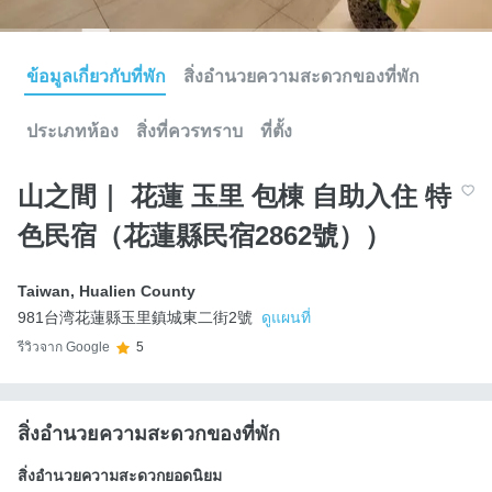
ข้อมูลเกี่ยวกับที่พัก
สิ่งอำนวยความสะดวกของที่พัก
ประเภทห้อง
สิ่งที่ควรทราบ
ที่ตั้ง
山之間｜ 花蓮 玉里 包棟 自助入住 特
色民宿（花蓮縣民宿2862號））
Taiwan
,
Hualien County
981台湾花蓮縣玉里鎮城東二街2號
ดูแผนที่
รีวิวจาก Google
5
สิ่งอำนวยความสะดวกของที่พัก
สิ่งอำนวยความสะดวกยอดนิยม