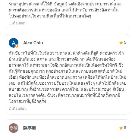
รักษาอุปกรณ์เหล่านี้ให้ดี ข้อมูลข้างต้นอิงจากประสบการณ์และ
ความต้องการส่วนตัวของฉัน และใช้สำหรับการอ้างอิงเท่านั้น
โปรดอย่าสนใจความคิดเห็นที่ไม่เหมาะสมใดๆ
1 เดือนก่อน
Alec Chiu
5
ฉันขับรถไปที่นั่นในวันธรรมดาและพักค้างคืนที่ยูลี่ ครอบครัวเจ้า
บ้านเป็นกันเอง สุภาพ และมีมารยาทดีมาก เดิมทีฉันจองห้อง
ธรรมดาไว้ แต่พวกเขาใจดีมากอัพเกรดฉันเป็นห้องสวีทให้ฟรี ซึ่ง
ฉันรู้สึกขอบคุณมาก ทุกอย่างภายในและภายนอกเกสต์เฮาส์ใหม่
เอี่ยม ห้องพักและห้องน้ำสะอาดและสว่าง เหมือนได้พักในบ้านใหม่
เลย! แต่ไม่มีกลิ่นของการปรับปรุงใหม่เลย (จริงๆ แล้วไม่มีกลิ่นเลย
สบายมาก) สิ่งอำนวยความสะดวกก็ใหม่ และบริเวณรอบๆ ก็เงียบ
สงบในเวลากลางคืน ฉันจะพิจารณากลับมาพักที่นี่อีกครั้งหากมี
โอกาสมาที่ยูลี่อีกครั้ง
2 เดือนก่อน
陳亭羽
5