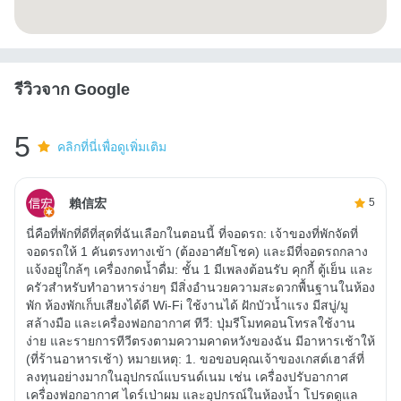
รีวิวจาก Google
5
คลิกที่นี่เพื่อดูเพิ่มเติม
賴信宏
5
นี่คือที่พักที่ดีที่สุดที่ฉันเลือกในตอนนี้ ที่จอดรถ: เจ้าของที่พักจัดที่
จอดรถให้ 1 คันตรงทางเข้า (ต้องอาศัยโชค) และมีที่จอดรถกลาง
แจ้งอยู่ใกล้ๆ เครื่องกดน้ำดื่ม: ชั้น 1 มีเพลงต้อนรับ คุกกี้ ตู้เย็น และ
ครัวสำหรับทำอาหารง่ายๆ มีสิ่งอำนวยความสะดวกพื้นฐานในห้อง
พัก ห้องพักเก็บเสียงได้ดี Wi-Fi ใช้งานได้ ฝักบัวน้ำแรง มีสบู่/มู
สล้างมือ และเครื่องฟอกอากาศ ทีวี: ปุ่มรีโมทคอนโทรลใช้งาน
ง่าย และรายการทีวีตรงตามความคาดหวังของฉัน มีอาหารเช้าให้
(ที่ร้านอาหารเช้า) หมายเหตุ: 1. ขอขอบคุณเจ้าของเกสต์เฮาส์ที่
ลงทุนอย่างมากในอุปกรณ์แบรนด์เนม เช่น เครื่องปรับอากาศ
เครื่องฟอกอากาศ ไดร์เป่าผม และอุปกรณ์ในห้องน้ำ โปรดดูแล