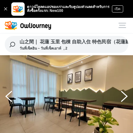
ดาวน์โหลดแอปของเราและรับคูปองส่วนลดสำหรับการ
เปิด
สั่งซื้อครั้งแรก: New100
山之間｜ 花蓮 玉里 包棟 自助入住 特色民宿（花蓮縣民
วันที่เช็คอิน ~ วันที่เช็คเอาท์
, 2