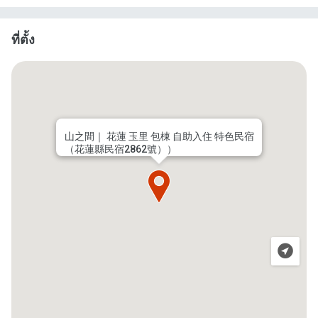
ที่ตั้ง
山之間｜ 花蓮 玉里 包棟 自助入住 特色民宿
（花蓮縣民宿2862號））