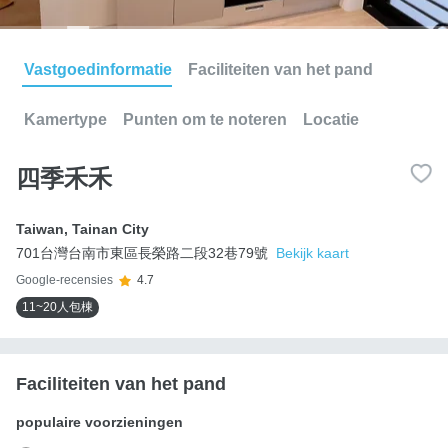
Vastgoedinformatie
Faciliteiten van het pand
Kamertype
Punten om te noteren
Locatie
四季禾禾
Taiwan
,
Tainan City
701台灣台南市東區長榮路二段32巷79號
Bekijk kaart
Google-recensies
4.7
11~20人包棟
Faciliteiten van het pand
populaire voorzieningen