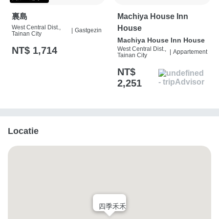
裏島
Machiya House Inn
West Central Dist.,
House
|
Gastgezin
Tainan City
Machiya House Inn House
NT$ 1,714
West Central Dist.,
|
Appartement
Tainan City
NT$
2,251
Locatie
四季禾禾