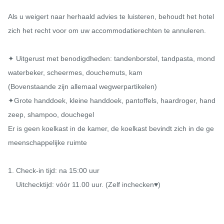
Als u weigert naar herhaald advies te luisteren, behoudt het hotel 
zich het recht voor om uw accommodatierechten te annuleren.

✦ Uitgerust met benodigdheden: tandenborstel, tandpasta, mond
waterbeker, scheermes, douchemuts, kam

(Bovenstaande zijn allemaal wegwerpartikelen)

✦Grote handdoek, kleine handdoek, pantoffels, haardroger, hand
zeep, shampoo, douchegel

Er is geen koelkast in de kamer, de koelkast bevindt zich in de ge
meenschappelijke ruimte

1. Check-in tijd: na 15:00 uur

    Uitchecktijd: vóór 11.00 uur. (Zelf inchecken♥️)
