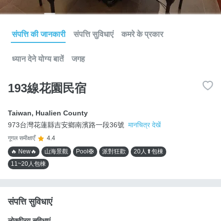
संपत्ति की जानकारी
संपत्ति सुविधाएं
कमरे के प्रकार
ध्यान देने योग्य बातें
जगह
193線花園民宿
Taiwan
,
Hualien County
973台灣花蓮縣吉安鄉南濱路一段36號
मानचित्र देखें
गूगल समीक्षाएँ
4.4
🔥 New🔥
山海景觀
Pool🛟
派對狂歡
20人⬆包棟
11~20人包棟
संपत्ति सुविधाएं
लोकप्रिय सुविधाएं