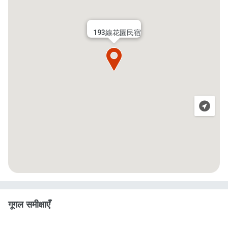
193線花園民宿
गूगल समीक्षाएँ