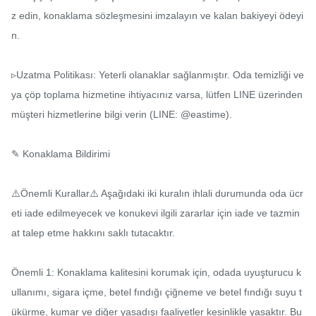
z edin, konaklama sözleşmesini imzalayın ve kalan bakiyeyi ödeyi
n.

▹Uzatma Politikası: Yeterli olanaklar sağlanmıştır. Oda temizliği ve
ya çöp toplama hizmetine ihtiyacınız varsa, lütfen LINE üzerinden 
müşteri hizmetlerine bilgi verin (LINE: @eastime).

✎ Konaklama Bildirimi

⚠️Önemli Kurallar⚠️ Aşağıdaki iki kuralın ihlali durumunda oda ücr
eti iade edilmeyecek ve konukevi ilgili zararlar için iade ve tazmin
at talep etme hakkını saklı tutacaktır.

Önemli 1: Konaklama kalitesini korumak için, odada uyuşturucu k
ullanımı, sigara içme, betel fındığı çiğneme ve betel fındığı suyu t
ükürme, kumar ve diğer yasadışı faaliyetler kesinlikle yasaktır. Bu 