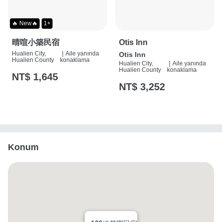
🔥 New🔥
1+
晴喧小築民宿
Otis Inn
Hualien City,
|
Aile yanında
Otis Inn
Hualien County
konaklama
Hualien City,
|
Aile yanında
Hualien County
konaklama
NT$ 1,645
NT$ 3,252
Konum