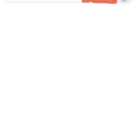
Müşteri Hizmetleri yardımı
Bizi arayın：
+886-2-6610-0183
(Yaşlı dostu)
Faks No.：
+886-2-6610-0185
Ofis saatleri：
Hafta içi 10:00 ~ 18:30