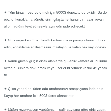
✦ Tüm binayı rezerve etmek için 5000$ depozito gereklidir. Bu de
pozito, konaklama yöneticisinin çıkışta herhangi bir hasar veya ihl
al olmadığını teyit etmesiyle aynı gün iade edilecektir.

✦ Giriş yaparken lütfen kimlik kartınızı veya pasaportunuzu ibraz 
edin, konaklama sözleşmesini imzalayın ve kalan bakiyeyi ödeyin.

✦ Kamu güvenliği için ortak alanlarda güvenlik kameraları bulunm
aktadır. Bunlara dokunmak veya üzerlerini örtmek kesinlikle yasak
tır.

✦ Çıkış yaparken lütfen oda anahtarınızı resepsiyona iade edin. 
Kayıp her anahtar için 500$ ücret alınacaktır.

✦ Lütfen rezervasyon yaptığınız misafir sayısına göre giriş yapın. 