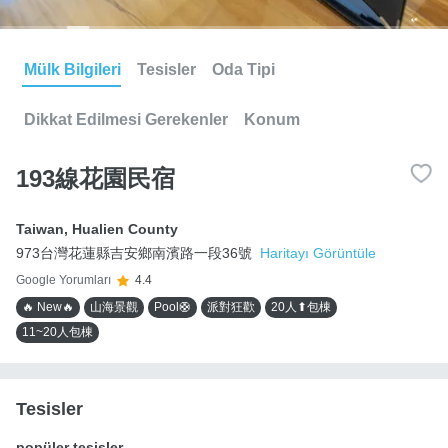
Mülk Bilgileri
Tesisler
Oda Tipi
Dikkat Edilmesi Gerekenler
Konum
193線花園民宿
Taiwan
,
Hualien County
973台灣花蓮縣吉安鄉南濱路一段36號
Haritayı Görüntüle
Google Yorumları
4.4
🔥 New🔥
山海景觀
Pool🛟
派對狂歡
20人⬆包棟
11~20人包棟
Tesisler
popüler tesisler