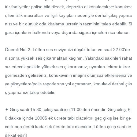
tür faaliyetler polise bildirilecek, depozito el konulacak ve konukev
i, temizlik masrafları ve ilgili kayıplar nedeniyle derhal çıkış yapma
nızı ve bir günlük oda kiralama ücretinin tazminini talep edebilir. Si
gara içenlerin balkonda veya dışarıda sigara içmeleri rica olunur.

Önemli Not 2: Lütfen ses seviyenizi düşük tutun ve saat 22:00'de
n sonra yüksek ses çıkarmaktan kaçının. Yakındaki sakinleri rahat
sız edecek şekilde yüksek ses çıkarırsanız, uyarıları tekrar tekrar 
görmezden gelirseniz, konukevinin imajını olumsuz etkilerseniz ve
ya şikayetlere/polis raporlarına yol açarsanız, konukevi derhal çıkı
ş yapmanızı talep edebilir.

✦ Giriş saati 15:30, çıkış saati ise 11:00'den öncedir. Geç çıkış, 6
0 dakika içinde 1000$ ek ücrete tabi olacaktır; geç çıkış ise bir ge
celik oda ücreti kadar ek ücrete tabi olacaktır. Lütfen çıkış saatine 
dikkat edin!
