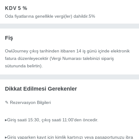
KDV
5 %
Oda fiyatlarına genellikle vergi(ler) dahildir.5%
Fiş
OwlJourney çıkış tarihinden itibaren 14 iş günü içinde elektronik
fatura düzenleyecektir (Vergi Numarası talebinizi sipariş
sütununda belirtin).
Dikkat Edilmesi Gerekenler
✎ Rezervasyon Bilgileri

▸Giriş saati 15:30, çıkış saati 11:00'den öncedir.

▸Giriş yaparken kayıt için kimlik kartınızı veya pasaportunuzu ibra