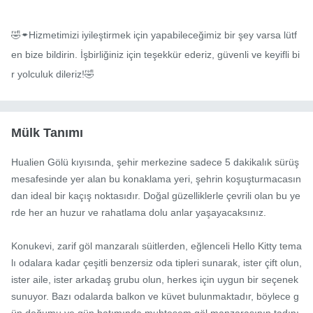
🤣🠿Hizmetimizi iyileştirmek için yapabileceğimiz bir şey varsa lütf
en bize bildirin. İşbirliğiniz için teşekkür ederiz, güvenli ve keyifli bi
r yolculuk dileriz!🤣
Mülk Tanımı
Hualien Gölü kıyısında, şehir merkezine sadece 5 dakikalık sürüş 
mesafesinde yer alan bu konaklama yeri, şehrin koşuşturmacasın
dan ideal bir kaçış noktasıdır. Doğal güzelliklerle çevrili olan bu ye
rde her an huzur ve rahatlama dolu anlar yaşayacaksınız.

Konukevi, zarif göl manzaralı süitlerden, eğlenceli Hello Kitty tema
lı odalara kadar çeşitli benzersiz oda tipleri sunarak, ister çift olun, 
ister aile, ister arkadaş grubu olun, herkes için uygun bir seçenek 
sunuyor. Bazı odalarda balkon ve küvet bulunmaktadır, böylece g
ün doğumu ve gün batımında muhteşem göl manzarasının tadını 