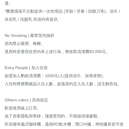
還。

*響應環保不主動提供一次性用品 (牙刷 / 牙膏 / 刮鬍刀等)。浴巾 / 
沐浴乳 / 洗髮乳 民宿內有提供。

No Smoking | 嚴禁室內抽菸

房內禁止吸煙、檳榔。

退房時若發現在房內有上述行為，將收取清潔費$3,000元。

Extra People | 加人住宿

如需加人酌收清潔費：1000元/人(提供浴巾、加厚床墊)。

入住時將實際確認入住人數，超過原約定入住人數，請主動告知。

Others rulers | 其他規定

歡迎使用線上訂房。

為了房客隱私與寧靜，僅接受預約，不開放現場參觀。

民宿備有義式咖啡機，溫熱RO飲水機，雙口IH爐，烤肉爐具皆可使