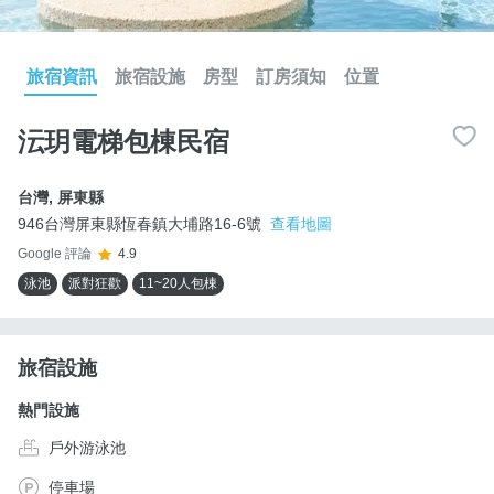
旅宿資訊
旅宿設施
房型
訂房須知
位置
沄玥電梯包棟民宿
台灣
,
屏東縣
946台灣屏東縣恆春鎮大埔路16-6號
查看地圖
Google 評論
4.9
泳池
派對狂歡
11~20人包棟
旅宿設施
熱門設施
戶外游泳池
停車場