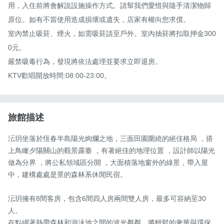
用，入住前將會解說設施操作方式。請幫我們愛惜與隨手清潔物歸
原位。如有不當使用造成損壞或遺失，店家有權向您求償。

室內禁止吸菸、煙火，如需吸菸請至戶外。室內抽菸將扣取押金300
0元。

嚴禁吸毒行為，發現將依法處理並要求立即退房。

KTV歡唱開放時間:08:00-23:00。
旅館描述
沄玥坐落於恆春半島陽光絢爛之地，三面田園圍繞的絕佳格局 ，搭
上鳥瞰夕陽關山的觀景露臺 ，有著絕佳的地理位置 ，設計師以陽光
做為分界 ，將公私領域區分開 ，大面積落地窗外的綠景，帶入屋
中，建構處處是景的森林系休閒民宿。

沄玥擁有8間客房，包含6間四人房兩間雙人房，最多可容納至30
人。

在點綴著熱帶森林和游泳池之間的波光粼粼，將輕鬆的奢華與環保