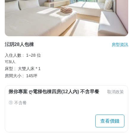
沄玥28人包棟
房型資訊
入住人數 :
1~28 位
可加人
床型 :
大雙人床 * 1
房間大小 :
145坪
揪你專案 Ღ電梯包棟四房(12人內) 不含早餐
取消政策
不含餐
查看價錢