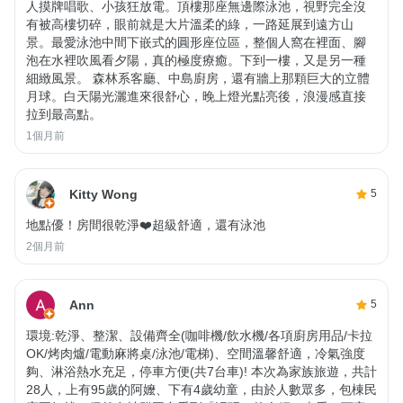
人摸牌唱歌、小孩狂放電。 ​ 頂樓那座無邊際泳池，視野完全沒
有被高樓切碎，眼前就是大片溫柔的綠，一路延展到遠方山
景。 ​ 最愛泳池中間下嵌式的圓形座位區，整個人窩在裡面、腳
泡在水裡吹風看夕陽，真的極度療癒。 ​ 下到一樓，又是另一種
細緻風景。 森林系客廳、中島廚房，還有牆上那顆巨大的立體
月球。白天陽光灑進來很舒心，晚上燈光點亮後，浪漫感直接
拉到最高點。
1個月前
Kitty Wong
5
地點優！房間很乾淨❤️超級舒適，還有泳池
2個月前
Ann
5
環境:乾淨、整潔、設備齊全(咖啡機/飲水機/各項廚房用品/卡拉
OK/烤肉爐/電動麻將桌/泳池/電梯)、空間溫馨舒適，冷氣強度
夠、淋浴熱水充足，停車方便(共7台車)! 本次為家族旅遊，共計
28人，上有95歲的阿嬤、下有4歲幼童，由於人數眾多，包棟民