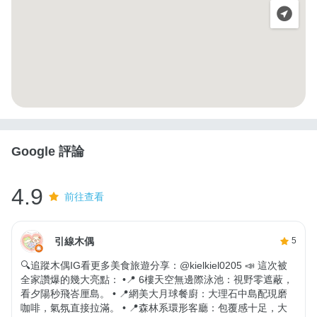
Google 評論
4.9
前往查看
引線木偶
5
🔍追蹤木偶IG看更多美食旅遊分享：@kielkiel0205 📣 這次被
全家讚爆的幾大亮點： •📍 6樓天空無邊際泳池：視野零遮蔽，
看夕陽秒飛峇厘島。 • 📍網美大月球餐廚：大理石中島配現磨
咖啡，氣氛直接拉滿。 • 📍森林系環形客廳：包覆感十足，大