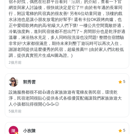
宿不好找，偶然在社群平台看到「沄玥」的介紹，查看一下官
網並與家人討論後，很快就決定是它了!!! 由於有年邁的長輩同
行，附設電梯的民宿真的很友善! 另有6位幼童同遊，頂樓的戲
水泳池也是讓小朋友放電的好幫手! 還有卡拉OK跟烤肉爐，也
正中愛唱歌烤肉的高/初級大人們下懷! 一樓公共空間寬敞舒適，
冷氣強度夠，進到民宿後都不想出門了~ 房間部分也是乾淨舒適
溫馨，淋浴熱水充足，多人同時段洗澡也沒問題! 整體住宿體驗
非常好!大家都很滿意，期待未來到墾丁遊玩時可以再次入住，
謝謝老闆提供這麼優秀的民宿，超級推薦!!! (由於家人們比較低
調，提供真實照片生成AI圖為證。)
2個月前
郭秀雲
5
設施服務都很不錯👍適合家族旅遊有電梯友善民宿，環境乾
淨，民宿老闆很貼心提供各式各樣優質配備讓我們家族旅遊大
人小孩都玩得很開心🥳🥳😣
5個月前
小孜陳
5