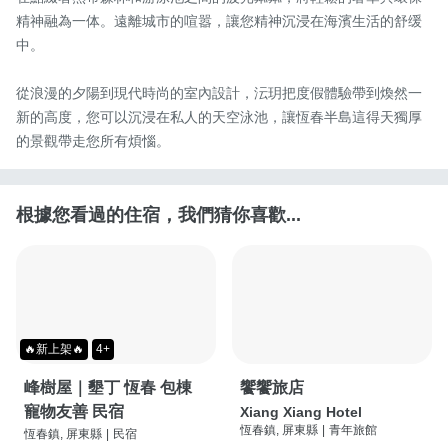
精神融為一体。遠離城市的喧嚣，讓您精神沉浸在海濱生活的舒缓
中。

從浪漫的夕陽到現代時尚的室內設計，沄玥把度假體驗帶到煥然一
新的高度，您可以沉浸在私人的天空泳池，讓恆春半島這得天獨厚
的景觀帶走您所有煩惱。
根據您看過的住宿，我們猜你喜歡...
🔥新上架🔥
4+
峰樹屋｜墾丁 恆春 包棟
饗饗旅店
寵物友善 民宿
Xiang Xiang Hotel
恆春鎮, 屏東縣
|
青年旅館
恆春鎮, 屏東縣
|
民宿