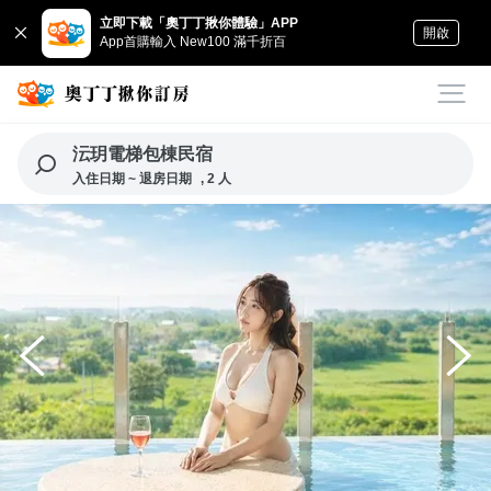
立即下載「奧丁丁揪你體驗」APP
開啟
App首購輸入 New100 滿千折百
沄玥電梯包棟民宿
入住日期 ~ 退房日期
, 2 人