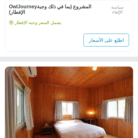
OwlJourneyالمشروع (بما في ذلك وجبة
سياسة
الإلغاء
الإفطار)
يشمل السعر وجبة الإفطار
اطلع على الأسعار