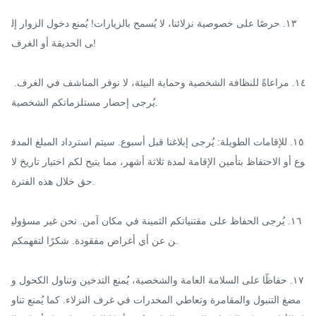
١٣. حرصًا على خصوصية نزلائنا، لا يُسمح بالزيارات! يُمنع دخول الزوار إل
ى الحديقة أو الغرف!

١٤. مراعاةً للنظافة الشخصية وحماية البيئة، لا نوفر المناشف في الغرف. 
يُرجى إحضار مستلزماتكم الشخصية.

١٥. للإقامات الطويلة: يُرجى إبلاغنا قبل أسبوع. سيتم استرداد المبلغ المدف
وع أو الاحتفاظ بتأمين الإقامة لمدة ثلاثة أشهر، مما يتيح لكم اختيار تاريخ لا
حق خلال هذه الفترة.

١٦. يُرجى الحفاظ على مقتنياتكم الثمينة في مكان آمن. نحن غير مسؤولي
ن عن أي أغراض مفقودة. شكرًا لتفهمكم.

١٧. حفاظًا على السلامة العامة والشخصية، يُمنع التدخين وتناول الكحول و
مضغ التنبول والمقامرة وتعاطي المخدرات في غرف النزلاء. كما يُمنع تناو