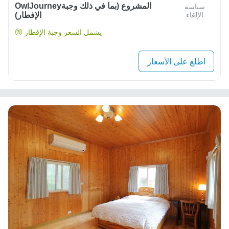
OwlJourneyالمشروع (بما في ذلك وجبة
سياسة
الإلغاء
الإفطار)
يشمل السعر وجبة الإفطار
اطلع على الأسعار