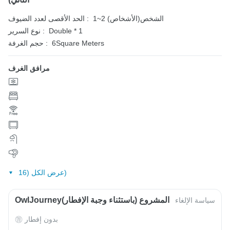
1~2 الشخص(الأشخاص)
الحد الأقصى لعدد الضيوف :
Double * 1
نوع السرير :
6Square Meters
حجم الغرفة :
مرافق الغرف
عرض الكل (16)
OwlJourneyالمشروع (باستثناء وجبة الإفطار)
سياسة الإلغاء
بدون إفطار