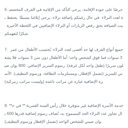
6. حرصًا على جودة الإقامة، يرجى التأكد من الإقامة في الغرف المخصص
ة لعدد النزلاء. في حال رغبتكم بإضافة نزلاء، يرجى إبلاغنا مسبقًا. يحتفظ ب
يت الضيافة بحق رفض الزيارات أو النزلاء الإضافيين في اللحظة الأخيرة. 
شكرًا لتفهمكم.

7. جميع أنواع الغرف لها حد أقصى لعدد النزلاء. يُحتسب الأطفال من عمر 
3 سنوات فما فوق كشخص واحد؛ أما الأطفال دون سن 3 سنوات فلا يشغ
لون سريرًا (طفل واحد لكل غرفة). رسوم السرير الإضافي: 800 يوان صي
ني للسرير (تشمل الإفطار، ومستلزمات النظافة، ورسوم التنظيف). الأس
رة الإضافية عبارة عن مراتب ناعمة (وليست مراتب زنبركية).

8. **خدمة الأسرة الإضافية غير متوفرة خلال رأس السنة القمرية.** في ح
ال تجاوز عدد النزلاء الحد المسموح به، تُضاف رسوم إضافية قدرها 600 ي
وان صيني للشخص الواحد (تشمل الإفطار ورسوم التنظيف).
