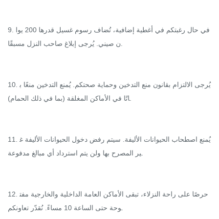
9. في حال رغبتكم في أغطية إضافية، تُضاف رسوم غسيل قدرها 200 يوا
ن صيني. يُرجى إبلاغ صاحب النزل مسبقًا.

10. يُرجى الالتزام بقانون منع التدخين وحماية صحتكم. يُمنع التدخين منعًا ب
اتًا في الأماكن المغلقة (بما في ذلك الحمام).

11. يُمنع اصطحاب الحيوانات الأليفة. سيتم رفض دخول الحيوانات الأليفة غ
ير المصرح بها ولن يتم استرداد أي مبالغ مدفوعة.

12. حرصًا على راحة النزلاء، تبقى الأماكن العامة الداخلية والخارجية مفت
وحة حتى الساعة 10 مساءً. نُقدّر تعاونكم.
