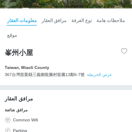
ملاحظات هامة
نوع الغرفة
مرافق العقار
معلومات العقار
موقع
峯州小屋
Taiwan
,
Miaoli County
عرض الخريطة
367台灣苗栗縣三義鄉龍騰村龍騰13鄰6-7號
مرافق العقار
مرافق شائعة
Common Wifi
Parking