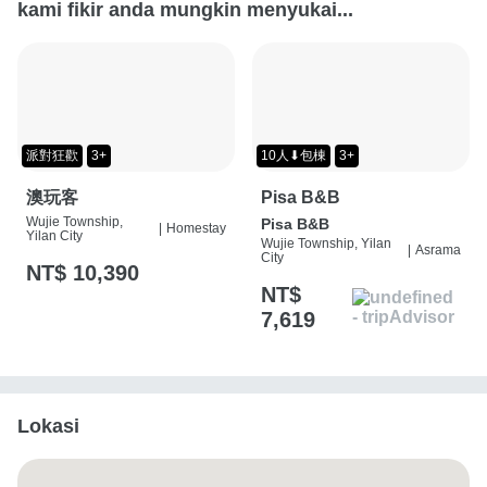
kami fikir anda mungkin menyukai...
派對狂歡
3+
10人⬇包棟
3+
澳玩客
Pisa B&B
Wujie Township,
Pisa B&B
|
Homestay
Yilan City
Wujie Township, Yilan
|
Asrama
City
NT$ 10,390
NT$
7,619
Lokasi