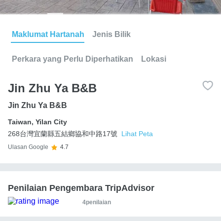
Maklumat Hartanah
Jenis Bilik
Perkara yang Perlu Diperhatikan
Lokasi
Jin Zhu Ya B&B
Jin Zhu Ya B&B
Taiwan
,
Yilan City
268台灣宜蘭縣五結鄉協和中路17號
Lihat Peta
Ulasan Google
4.7
Penilaian Pengembara TripAdvisor
4penilaian