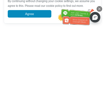
By continuing without changing your cookie settings, we assume you
agree to this. Please read our cookie policy to find out more.
Agree
More information
Bantuan Khidmat Pelanggan
Hubungi kami：
+886-2-6610-0183
(Mesra warga emas)
No. Faks：
+886-2-6610-0185
Waktu pejabat：
Hari bekerja 10:00 ~ 18:30