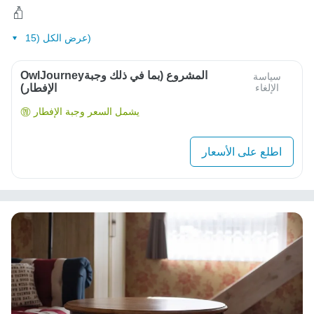
عرض الكل (15)
OwlJourneyالمشروع (بما في ذلك وجبة
سياسة
الإلغاء
الإفطار)
يشمل السعر وجبة الإفطار
اطلع على الأسعار