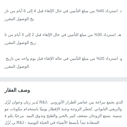
د. استرداد 40% من مبلغ التأمين في حال الإلغاء قبل 4 إلى 6 أيام من تار
يخ الوصول المقرر.

هـ. استرداد 30% من مبلغ التأمين في حال الإلغاء قبل 2 إلى 3 أيام من تا
ريخ الوصول المقرر.

و. استرداد 20% من مبلغ التأمين في حالة الإلغاء قبل يوم واحد من تاريخ 
الوصول المقرر.
وصف العقار
يُدير ريان وجوان نُزُل R&J، الذي يجمع ببراعة بين عناصر الطراز الأوروبي 
والريفي التايواني. تُحضّر الزوجة وجبة الإفطار يوميًا باستخدام مكونات مو
سمية. يتمتع الزوجان بشغف كبير بالخبز والطبخ وتذوق النبيذ. مرحبًا بكم ف
ي نُزُل R&J - السعادة تبدأ بأبسط الأشياء في الحياة اليومية.
