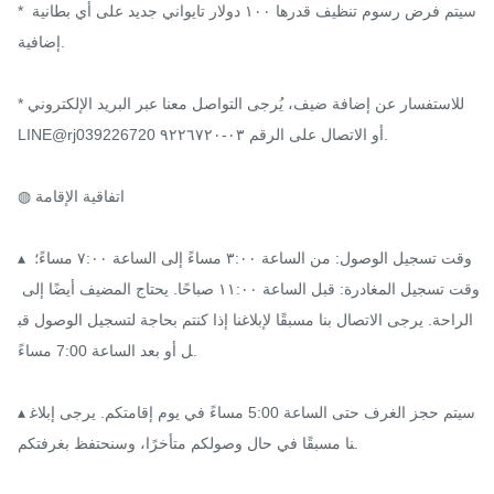
* سيتم فرض رسوم تنظيف قدرها ١٠٠ دولار تايواني جديد على أي بطانية 
إضافية.

* للاستفسار عن إضافة ضيف، يُرجى التواصل معنا عبر البريد الإلكتروني 
LINE@rj039226720 أو الاتصال على الرقم ٠٣-٩٢٢٦٧٢٠.

◍ اتفاقية الإقامة

▴ وقت تسجيل الوصول: من الساعة ٣:٠٠ مساءً إلى الساعة ٧:٠٠ مساءً؛ 
وقت تسجيل المغادرة: قبل الساعة ١١:٠٠ صباحًا. يحتاج المضيف أيضًا إلى 
الراحة. يرجى الاتصال بنا مسبقًا لإبلاغنا إذا كنتم بحاجة لتسجيل الوصول قب
ل أو بعد الساعة 7:00 مساءً.

▴ سيتم حجز الغرف حتى الساعة 5:00 مساءً في يوم إقامتكم. يرجى إبلاغ
نا مسبقًا في حال وصولكم متأخرًا، وسنحتفظ بغرفتكم.
