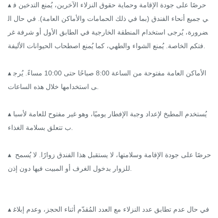
▴ حرصًا على جودة الإقامة وحماية حقوق النزلاء الآخرين، يُمنع التدخين ف
ي جميع أنحاء الفندق (بما في ذلك الحمامات والأماكن العامة). في حال ال
ضرورة، يُرجى استخدام المنطقة الخارجية في الطابق الأول أو شرفة غر
فتكم الخاصة. يُمنع الشواء والطهي، كما يُمنع اصطحاب الحيوانات الأليفة.

▴ الأماكن العامة مفتوحة من الساعة 8:00 صباحًا حتى 10:00 مساءً. يُرج
ى استخدامها خلال هذه الساعات.

▴ يُستخدم المطبخ لإعداد وجبة الإفطار يوميًا، وهو غير مفتوح للعامة لأسبا
ب تتعلق بسلامة الغذاء.

▴ حرصًا على جودة الإقامة وسلامتها، لا يستقبل هذا الفندق زوارًا. لا يُسمح 
للزوار بدخول الغرف أو المبيت فيها دون إذن.

▴ في حال عدم تطابق عدد النزلاء مع العدد المُقدّم أثناء الحجز، وعدم إبلاغ