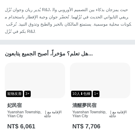
يُدير ريان وجوان نُزُل R&J، حيث يمزجان بذكاء بين التصميم الأوروبي وال
ريفي التايواني الحديث في نُزُلهما. تُحضّر جوان وجبة الإفطار باستخدام م
كونات محلية موسمية. يستمتع المالكان بالخبز والطبخ وتذوق النبيذ. نُرحّب 
بكم في نُزُل R&J.
هل تعلم؟ مؤخراً، أصبح الجميع يتابعون...
寵物友善
3+
10人⬇包棟
1+
妃民宿
清醒夢民宿
الإقامة مع
|
Yuanshan Township,
الإقامة مع
|
Yuanshan Township,
عائلة
Yilan City
عائلة
Yilan City
NT$ 6,061
NT$ 7,706