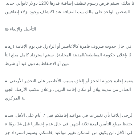
نا بذلك، سيتم فرض رسوم تنظيف إضافية قدرها 1200 دولار تايواني جديد 
للشخص الواحد على مالك بيت الضيافة عند اكتشاف وجود نزلاء إضافيين.

◍ التأجيل والإلغاء

▴ في حال حدوث ظروف قاهرة كالأعاصير أو الزلازل في يوم الإقامة (ره
نًا بإعلان حكومة المقاطعة/المدينة المحلية)، سيتم استرداد كامل مبلغ التأ
مين أو الاحتفاظ به دون قيد أو شرط.

▴ يعتمد إعادة جدولة الحجز أو إلغاؤه بسبب الأعاصير على التحذير الأرضي 
الصادر من مدينة ييلان أو مكان إقامة النزيل، وإعلان مكتب الأرصاد الجوي
ة المركزي.

▴ يُرجى إبلاغنا بأي تغييرات في مواعيد إقامتكم قبل 7 أيام على الأقل. سن
حتفظ بمبلغ التأمين لمدة ثلاثة أشهر. في حال عدم إخطارنا قبل 14 يومًا ع
لى الأقل، لن يكون من الممكن تغيير مواعيد إقامتكم، وسيتم استرداد جز