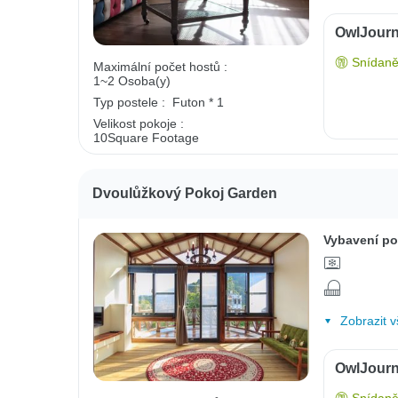
OwlJourn
Snídaně
Maximální počet hostů :
1~2 Osoba(y)
Typ postele :
Futon * 1
Velikost pokoje :
10Square Footage
Dvoulůžkový Pokoj Garden
Vybavení po
Zobrazit v
OwlJourn