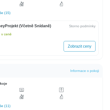
še (15)
eyProjekt (včetně Snídaně)
Storno podmínky
 v ceně
Zobrazit ceny
Informace o pokoji
koje
še (11)