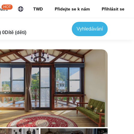
HOT
JuJu
TWD
Přidejte se k nám
Přihlásit se
Vyhledávání
0Dítě (děti)