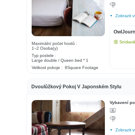
Zobrazit v
OwlJourn
Snídaně
Maximální počet hostů :
1~2 Osoba(y)
Typ postele :
Large double / Queen bed * 1
Velikost pokoje :
8Square Footage
Dvoulůžkový Pokoj V Japonském Stylu
Vybavení po
Zobrazit v