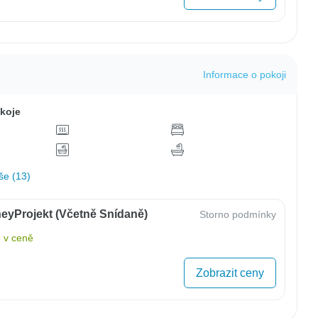
Informace o pokoji
koje
še (13)
eyProjekt (včetně Snídaně)
Storno podmínky
 v ceně
Zobrazit ceny