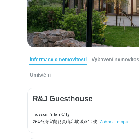
Informace o nemovitosti
Vybavení nemovitos
Umístění
R&J Guesthouse
Taiwan
,
Yilan City
264台灣宜蘭縣員山鄉坡城路12號
Zobrazit mapu