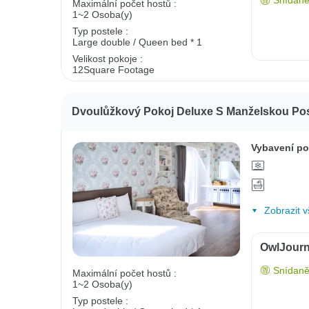
Snídaně
Maximální počet hostů :
1~2 Osoba(y)
Typ postele :
Large double / Queen bed * 1
Velikost pokoje :
12Square Footage
Dvoulůžkový Pokoj Deluxe S Manželskou Pos
Vybavení po
Zobrazit v
OwlJourn
Snídaně
Maximální počet hostů :
1~2 Osoba(y)
Typ postele :