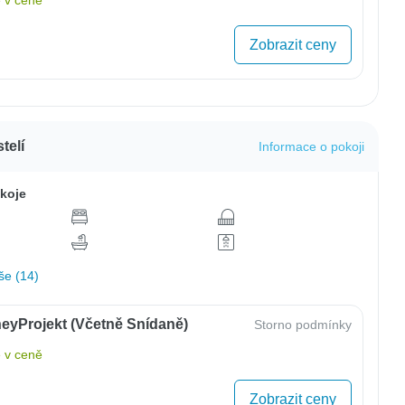
 v ceně
Zobrazit ceny
telí
Informace o pokoji
koje
še (14)
eyProjekt (včetně Snídaně)
Storno podmínky
 v ceně
Zobrazit ceny