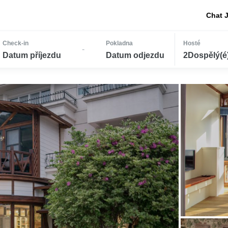
Chat 
Check-in
Pokladna
Hosté
-
Datum příjezdu
Datum odjezdu
2Dospělý(é) 