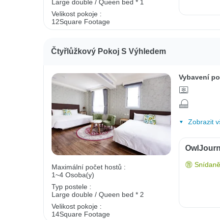
Large double / Queen bed * 1
Velikost pokoje :
12Square Footage
Čtyřlůžkový Pokoj S Výhledem
Vybavení po
Zobrazit v
OwlJourn
Snídaně
Maximální počet hostů :
1~4 Osoba(y)
Typ postele :
Large double / Queen bed * 2
Velikost pokoje :
14Square Footage