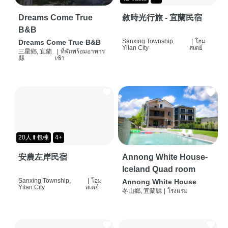
Dreams Come True
敘時光行旅 - 宜蘭民宿
B&B
Sanxing Township,
|
โฮม
Dreams Come True B&B
Yilan City
สเตย์
三星鄉, 宜蘭
|
ที่พักพร้อมอาหาร
縣
เช้า
20人⬆包棟
4+
安農左岸民宿
Annong White House-
Iceland Quad room
Sanxing Township,
|
โฮม
Annong White House
Yilan City
สเตย์
冬山鄉, 宜蘭縣
|
โรงแรม