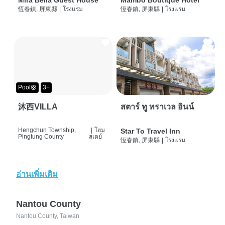
Mira Bella Guest House
Mambo Boutique Hotel
恆春鎮, 屏東縣
|
โรงแรม
恆春鎮, 屏東縣
|
โรงแรม
Pool🛟
3+
沐西VILLA
สตาร์ ทู ทราเวล อินน์
Hengchun Township,
|
โฮม
Star To Travel Inn
Pingtung County
สเตย์
恆春鎮, 屏東縣
|
โรงแรม
อ่านเพิ่มเติม
Nantou County
Nantou County, Taiwan