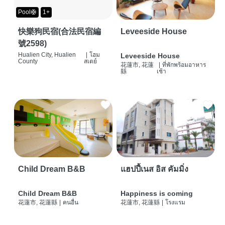
Pool🛟
1+
快樂狗民宿(合法民宿編
Leveeside House
號2598)
Hualien City, Hualien
|
โฮม
Leveeside House
County
สเตย์
花蓮市, 花蓮
|
ที่พักพร้อมอาหาร
縣
เช้า
Child Dream B&B
แฮปปี้เนส อิส คัมมิ่ง
Child Dream B&B
Happiness is coming
花蓮市, 花蓮縣
|
คนอื่น
花蓮市, 花蓮縣
|
โรงแรม