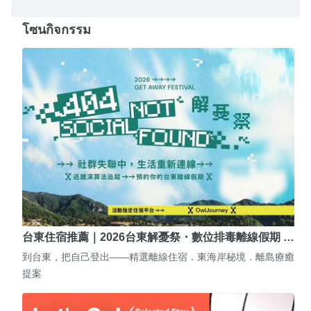
โซนกิจกรรม
台東住宿推薦｜2026台東解憂祭・數位排毒離線假期 …
到台東，把自己登出——精選離線住宿．東海岸秘境．離島療癒
提案