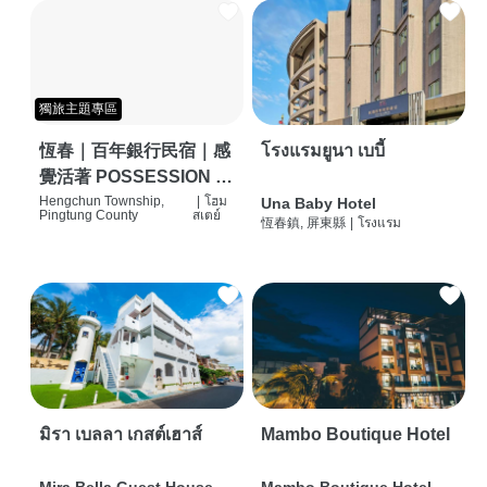
獨旅主題專區
恆春｜百年銀行民宿｜感
โรงแรมยูนา เบบี้
覺活著 POSSESSION |
背包客棧 | 恆春必住特色
Hengchun Township,
|
โฮม
Una Baby Hotel
Pingtung County
สเตย์
恆春鎮, 屏東縣
|
โรงแรม
旅店 | HOSTEL |
มิรา เบลลา เกสต์เฮาส์
Mambo Boutique Hotel