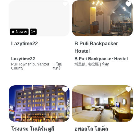
🔥 New🔥
1+
Lazytime22
B Puli Backpacker
Hostel
Lazytime22
B Puli Backpacker Hostel
Puli Township, Nantou
|
โฮม
埔里鎮, 南投縣
|
ที่พัก
County
สเตย์
โรงแรม โมเดิร์น ผูลี
อพอลโล โฮเต็ล