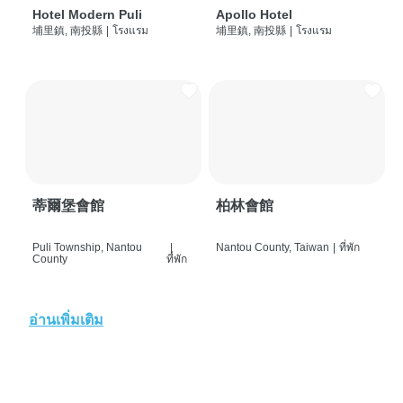
Hotel Modern Puli
Apollo Hotel
埔里鎮, 南投縣
|
โรงแรม
埔里鎮, 南投縣
|
โรงแรม
蒂爾堡會館
柏林會館
Puli Township, Nantou
|
Nantou County, Taiwan
|
ที่พัก
County
ที่พัก
อ่านเพิ่มเติม