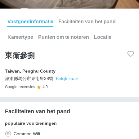
Vastgoedinformatie
Faciliteiten van het pand
Kamertype
Punten om te noteren
Locatie
東衛參捌
Taiwan
,
Penghu County
澎湖縣馬公市東衛里38號
Bekijk kaart
Google-recensies
4.9
Faciliteiten van het pand
populaire voorzieningen
Common Wifi