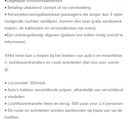
￭Dagelijkse schoonmaakservice

￭ Betaling uitsluitend contant of via overboeking

￭ Keramiekervaringsklaslokaal (passagiers die langer dan 3 opee
nvolgende nachten verblijven, kunnen één keer gratis aardewerk 
maken, de bakkosten en verzendkosten zijn extra)

￭Een ontvangstbewijs afgeven (gelieve ons indien nodig vooraf te 
informeren)

※Het hotel kan u helpen bij het boeken van auto's en motorfietse
n, luchthaventransfers en route-activiteiten (bel ons voor overle
g):

￭ Locomotief: 350/stuk

￭ Auto's hebben verschillende prijzen, afhankelijk van verschillend
e modellen

￭ Luchthaventransfer heen en terug: 500 yuan voor 1-4 personen

￭ De route en activiteiten worden aanbevolen op basis van uw be
hoeften.
