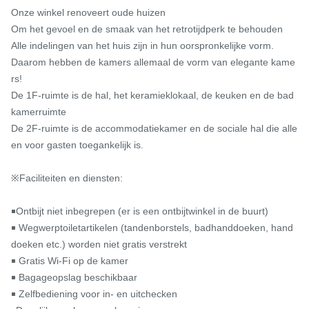
Onze winkel renoveert oude huizen

Om het gevoel en de smaak van het retrotijdperk te behouden

Alle indelingen van het huis zijn in hun oorspronkelijke vorm.

Daarom hebben de kamers allemaal de vorm van elegante kame
rs!

De 1F-ruimte is de hal, het keramieklokaal, de keuken en de bad
kamerruimte

De 2F-ruimte is de accommodatiekamer en de sociale hal die alle
en voor gasten toegankelijk is.

※Faciliteiten en diensten:

￭Ontbijt niet inbegrepen (er is een ontbijtwinkel in de buurt)

￭ Wegwerptoiletartikelen (tandenborstels, badhanddoeken, hand
doeken etc.) worden niet gratis verstrekt

￭ Gratis Wi-Fi op de kamer

￭ Bagageopslag beschikbaar

￭ Zelfbediening voor in- en uitchecken
