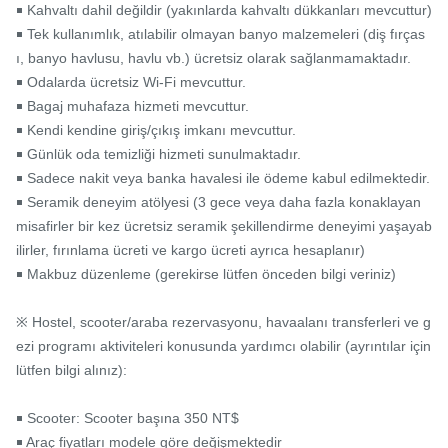
￭ Kahvaltı dahil değildir (yakınlarda kahvaltı dükkanları mevcuttur)

￭ Tek kullanımlık, atılabilir olmayan banyo malzemeleri (diş fırças
ı, banyo havlusu, havlu vb.) ücretsiz olarak sağlanmamaktadır.

￭ Odalarda ücretsiz Wi-Fi mevcuttur.

￭ Bagaj muhafaza hizmeti mevcuttur.

￭ Kendi kendine giriş/çıkış imkanı mevcuttur.

￭ Günlük oda temizliği hizmeti sunulmaktadır.

￭ Sadece nakit veya banka havalesi ile ödeme kabul edilmektedir.

￭ Seramik deneyim atölyesi (3 gece veya daha fazla konaklayan 
misafirler bir kez ücretsiz seramik şekillendirme deneyimi yaşayab
ilirler, fırınlama ücreti ve kargo ücreti ayrıca hesaplanır)

￭ Makbuz düzenleme (gerekirse lütfen önceden bilgi veriniz)

※ Hostel, scooter/araba rezervasyonu, havaalanı transferleri ve g
ezi programı aktiviteleri konusunda yardımcı olabilir (ayrıntılar için 
lütfen bilgi alınız):

￭ Scooter: Scooter başına 350 NT$

￭ Araç fiyatları modele göre değişmektedir
