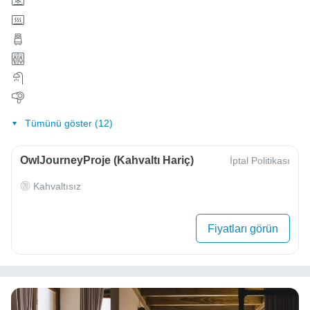
Tümünü göster (12)
OwlJourneyProje (Kahvaltı Hariç)
İptal Politikası
Kahvaltısız
Fiyatları görün