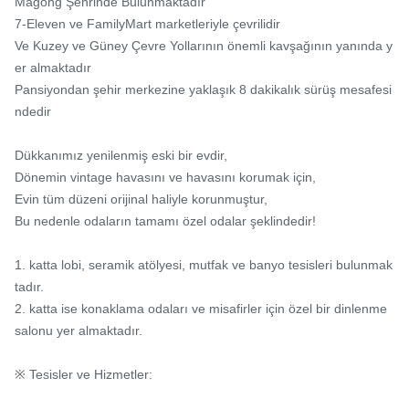
Magong Şehrinde Bulunmaktadır

7-Eleven ve FamilyMart marketleriyle çevrilidir

Ve Kuzey ve Güney Çevre Yollarının önemli kavşağının yanında y
er almaktadır

Pansiyondan şehir merkezine yaklaşık 8 dakikalık sürüş mesafesi
ndedir

Dükkanımız yenilenmiş eski bir evdir,

Dönemin vintage havasını ve havasını korumak için,

Evin tüm düzeni orijinal haliyle korunmuştur,

Bu nedenle odaların tamamı özel odalar şeklindedir!

1. katta lobi, seramik atölyesi, mutfak ve banyo tesisleri bulunmak
tadır.

2. katta ise konaklama odaları ve misafirler için özel bir dinlenme 
salonu yer almaktadır.

※ Tesisler ve Hizmetler:
