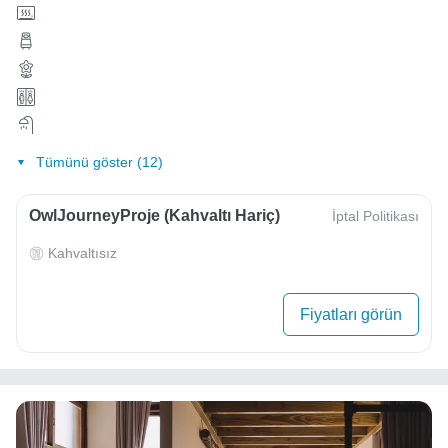
Tümünü göster (12)
OwlJourneyProje (Kahvaltı Hariç)
İptal Politikası
Kahvaltısız
Fiyatları görün