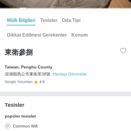
Mülk Bilgileri
Tesisler
Oda Tipi
Dikkat Edilmesi Gerekenler
Konum
東衛參捌
Taiwan
,
Penghu County
澎湖縣馬公市東衛里38號
Haritayı Görüntüle
Google Yorumları
4.9
Tesisler
popüler tesisler
Common Wifi