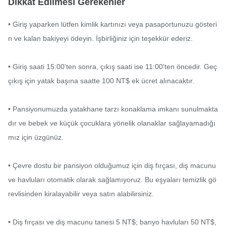
Dikkat Edilmesi Gerekenler
• Giriş yaparken lütfen kimlik kartınızı veya pasaportunuzu gösteri
n ve kalan bakiyeyi ödeyin. İşbirliğiniz için teşekkür ederiz.

• Giriş saati 15:00'ten sonra, çıkış saati ise 11:00'ten öncedir. Geç 
çıkış için yatak başına saatte 100 NT$ ek ücret alınacaktır.

• Pansiyonumuzda yatakhane tarzı konaklama imkanı sunulmakta
dır ve bebek ve küçük çocuklara yönelik olanaklar sağlayamadığı
mız için üzgünüz.

• Çevre dostu bir pansiyon olduğumuz için diş fırçası, diş macunu 
ve havluları otomatik olarak sağlamıyoruz. Bu eşyaları temizlik gö
revlisinden kiralayabilir veya satın alabilirsiniz.

• Diş fırçası ve diş macunu tanesi 5 NT$; banyo havluları 50 NT$, 