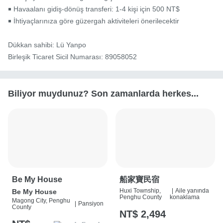
￭ Havaalanı gidiş-dönüş transferi: 1-4 kişi için 500 NT$

￭ İhtiyaçlarınıza göre güzergah aktiviteleri önerilecektir

Dükkan sahibi: Lü Yanpo

Birleşik Ticaret Sicil Numarası: 89058052
Biliyor muydunuz? Son zamanlarda herkes...
Be My House
船家寶民宿
Huxi Township,
|
Aile yanında
Be My House
Penghu County
konaklama
Magong City, Penghu
|
Pansiyon
County
NT$ 2,494