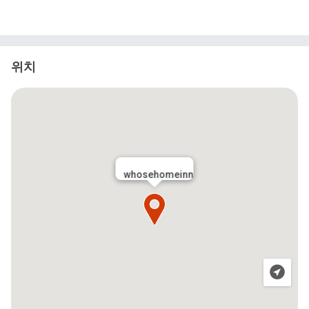
위치
whosehomeinn