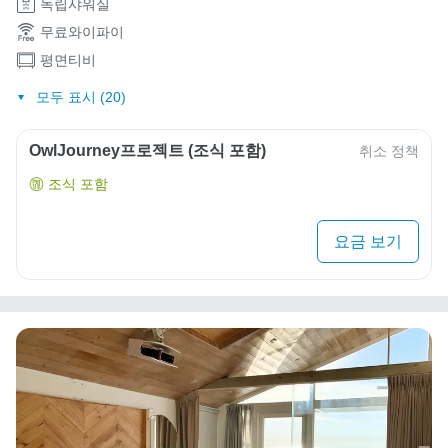
독립샤워실
무료와이파이
평면티비
모두 표시 (20)
OwlJourney프로젝트 (조식 포함)
취소 정책
조식 포함
요금 보기