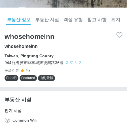
부동산 정보
부동산 시설
객실 유형
참고 사항
위치
whosehomeinn
whosehomeinn
Taiwan
,
Pingtung County
944台湾屏東縣車城鄉後灣路36號
지도 보기
구글 리뷰
4.9
Pool🛟
Featured
山海景觀
부동산 시설
인기 시설
Common Wifi