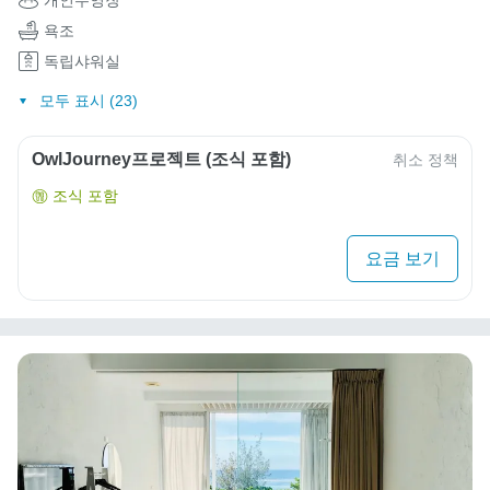
욕조
독립샤워실
모두 표시 (23)
OwlJourney프로젝트 (조식 포함)
취소 정책
조식 포함
요금 보기