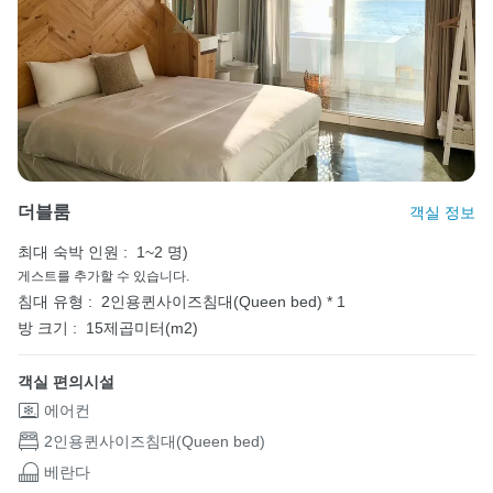
더블룸
객실 정보
최대 숙박 인원 :
1~2 명)
게스트를 추가할 수 있습니다.
침대 유형 :
2인용퀸사이즈침대(Queen bed) * 1
방 크기 :
15제곱미터(m2)
객실 편의시설
에어컨
2인용퀸사이즈침대(Queen bed)
베란다