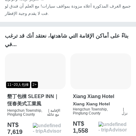
جميع الغرف المذكورة أعلاه مزودة بمواقف سيارات! مع العلم أن فندق لو
فت لا يقدم وجبة الإفطار.
بناءً على أماكن الإقامة التي شاهدتها، نعتقد أنك قد ترغب
في...
11~20人包棟
2+
墾丁包棟 SLEEP INN｜
Xiang Xiang Hotel
恆春美式工業風
Xiang Xiang Hotel
Hengchun Township,
|
الإقامة
|
Hengchun Township,
نزل
Pingtung County
مع عائلة
Pingtung County
NT$
NT$
1,558
7,619