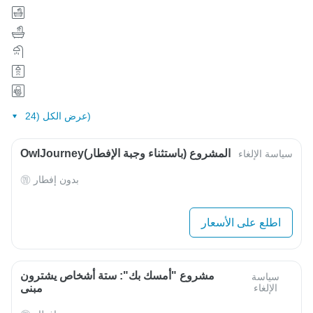
عرض الكل (24)
OwlJourneyالمشروع (باستثناء وجبة الإفطار)
سياسة الإلغاء
بدون إفطار
اطلع على الأسعار
مشروع "أمسك بك": ستة أشخاص يشترون
سياسة
الإلغاء
مبنى