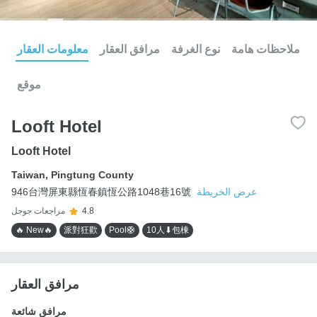
ملاحظات هامة
نوع الغرفة
مرافق العقار
معلومات العقار
موقع
Looft Hotel
Looft Hotel
Taiwan
,
Pingtung County
عرض الخريطة
946台灣屏東縣恆春鎮恆公路1048巷16號
4.8
مراجعات جوجل
🔥 New🔥
派對狂歡
Pool🛟
10人⬇包棟
مرافق العقار
مرافق شائعة