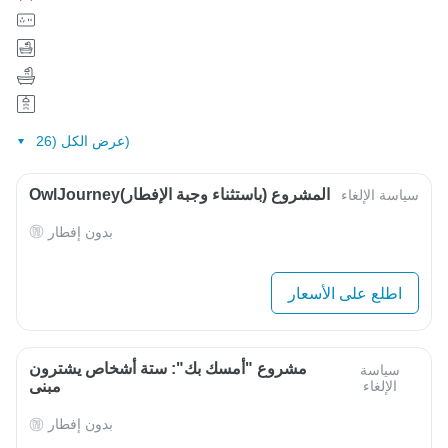
عرض الكل (26)
OwlJourneyالمشروع (باستثناء وجبة الإفطار)
سياسة الإلغاء
بدون إفطار
اطلع على الأسعار
مشروع "أمسك بك": ستة أشخاص يشترون
سياسة
الإلغاء
مبنى
بدون إفطار