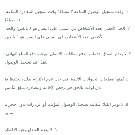
١. وقت تسجيل الوصول الساعة ٣ مساءً / وقت تسجيل المغادرة الساعة 
١١ صباحًا

٢. الحد الأقصى لعدد الأشخاص في المبنى على اليسار هو ٨ بالغين؛ والحد 
الأقصى لعدد الأشخاص في المبنى على اليمين هو ٦ بالغين.

٣. لا يقدم الفندق خدمات الدفع ببطاقات الائتمان، ويجب دفع المبلغ النهائي 
نقدًا عند تسجيل الوصول.

٤. يُمنع اصطحاب الحيوانات الأليفة. في حال عدم الالتزام بذلك، يحتفظ فن
دق لوفْت بالحق في رفض الإقامة ومصادرة مبلغ التأمين.

٥. لا توفر الفيلا إمكانية تسجيل الوصول المؤقت أو الزيارات بدون حجز م
سبق.

٦. لا يقدم الفندق وجبة الإفطار.