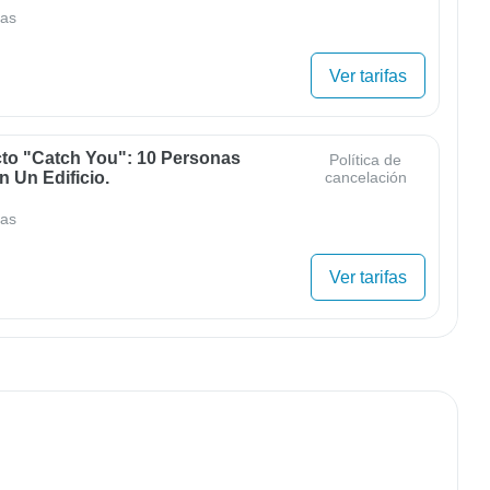
as
Ver tarifas
cto "Catch You": 10 Personas
Política de
 Un Edificio.
cancelación
as
Ver tarifas