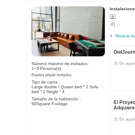
Instalacione
Mostrar t
OwlJourn
En ayun
Número máximo de invitados :
1~9 Persona(s)
Puedes añadir invitados.
Tipo de cama :
Large double / Queen bed * 2
Sofa
bed * 1
Single * 4
Tamaño de la habitación :
El Proye
60Square Footage
Adquieren
En ayun