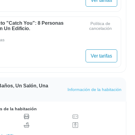
Ver tarifas
cto "Catch You": 8 Personas
Política de
 Un Edificio.
cancelación
as
Ver tarifas
Baños, Un Salón, Una
Información de la habitación
s de la habitación