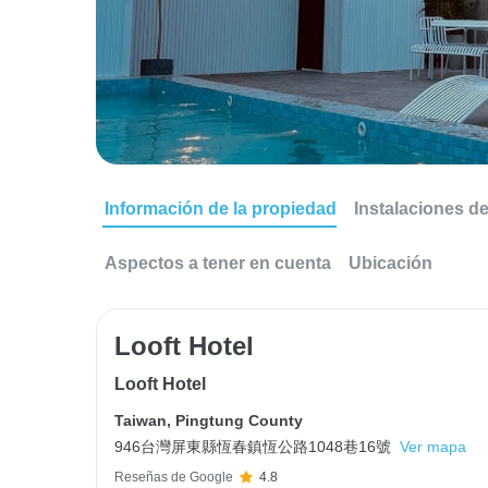
Información de la propiedad
Instalaciones d
Aspectos a tener en cuenta
Ubicación
Looft Hotel
Looft Hotel
Taiwan
,
Pingtung County
946台灣屏東縣恆春鎮恆公路1048巷16號
Ver mapa
Reseñas de Google
4.8