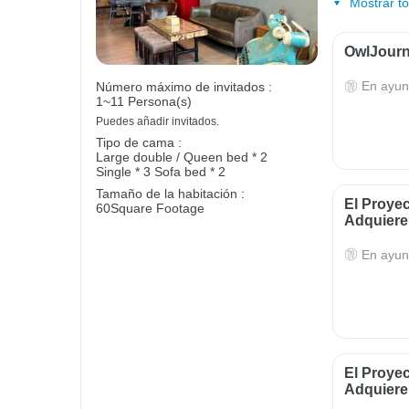
Mostrar t
OwlJourn
En ayun
Número máximo de invitados :
1~11 Persona(s)
Puedes añadir invitados.
Tipo de cama :
Large double / Queen bed * 2
Single * 3
Sofa bed * 2
Tamaño de la habitación :
El Proye
60Square Footage
Adquieren
En ayun
El Proye
Adquieren