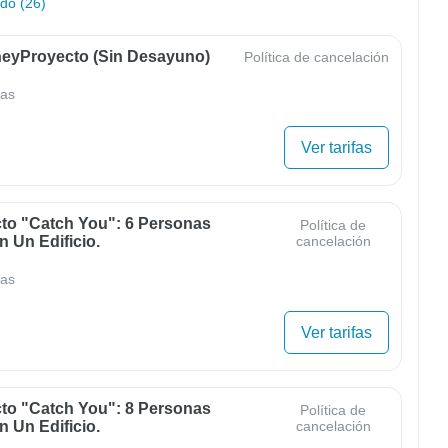
odo (26)
eyProyecto (sin Desayuno)
Política de cancelación
as
Ver tarifas
cto "Catch You": 6 Personas
Política de
 Un Edificio.
cancelación
as
Ver tarifas
cto "Catch You": 8 Personas
Política de
 Un Edificio.
cancelación