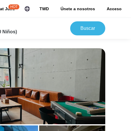
HOT
at JuJu
TWD
Únete a nosotros
Acceso
Buscar
0 Niños)