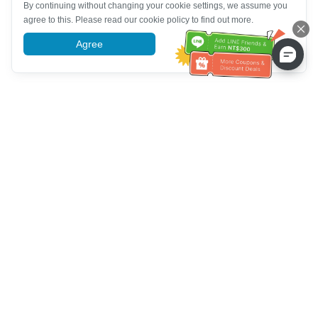
By continuing without changing your cookie settings, we assume you
agree to this. Please read our cookie policy to find out more.
Agree
More information
Service client
Appelez-nous：
+886-2-6610-0183
(Adapté aux aînés)
Numéro de fax：
+886-2-6610-0185
Heures de bureau：
Jours de la semaine 10:00 ~ 18:30