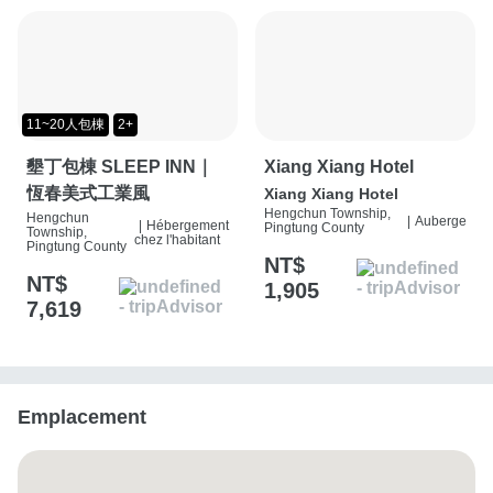
11~20人包棟
2+
墾丁包棟 SLEEP INN｜
Xiang Xiang Hotel
恆春美式工業風
Xiang Xiang Hotel
Hengchun Township,
Hengchun
|
Auberge
|
Hébergement
Pingtung County
Township,
chez l'habitant
Pingtung County
NT$
NT$
1,905
7,619
Emplacement