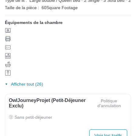
Type de lit :
Large double / Queen bed * 2
Single * 3
Sofa bed * 2
Taille de la pièce :
60Square Footage
Équipements de la chambre
Afficher tout (26)
OwlJourneyProjet (petit-Déjeuner
Politique
Exclu)
d'annulation
Sans petit-déjeuner
Voir les tarifs