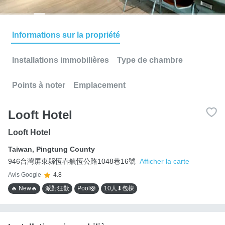
Informations sur la propriété
Installations immobilières
Type de chambre
Points à noter
Emplacement
Looft Hotel
Looft Hotel
Taiwan
,
Pingtung County
946台灣屏東縣恆春鎮恆公路1048巷16號
Afficher la carte
Avis Google
4.8
🔥 New🔥
派對狂歡
Pool🛟
10人⬇包棟