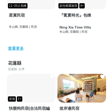
11~20人包棟
必住精選旅宿
4+
星賞民宿
『寗夏時光』包棟
冬山鄉, 宜蘭縣
|
民宿
Ning Xia Time Villa
冬山鄉, 宜蘭縣
|
民宿
查看更多
花蓮縣
花蓮縣, 台灣
泳池
1+
快樂狗民宿(合法民宿編
坡岸邊民宿