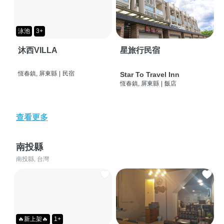
泳池
3+
沐西VILLA
星旅行民宿
恆春鎮, 屏東縣
|
民宿
Star To Travel Inn
恆春鎮, 屏東縣
|
飯店
查看更多
南投縣
南投縣, 台灣
🔥新上架🔥
1+