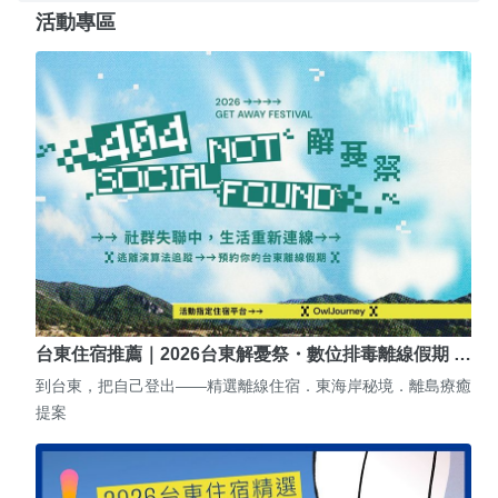
活動專區
台東住宿推薦｜2026台東解憂祭・數位排毒離線假期 …
到台東，把自己登出——精選離線住宿．東海岸秘境．離島療癒
提案