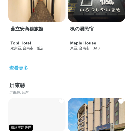
鼎立安商務旅館
楓の湯民宿
Topl Hotel
Maple House
永康區, 台南市
|
飯店
東區, 台南市
|
B&B
查看更多
屏東縣
屏東縣, 台灣
獨旅主題專區