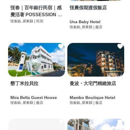
恆春｜百年銀行民宿｜感
恆農假期渡假飯店
覺活著 POSSESSION |
背包客棧 | 恆春必住特色
恆春鎮, 屏東縣
|
民宿
Una Baby Hotel
恆春鎮, 屏東縣
|
飯店
旅店 | HOSTEL |
墾丁米拉貝拉
曼波・大宅門精緻旅店
Mira Bella Guest House
Mambo Boutique Hotel
恆春鎮, 屏東縣
|
飯店
恆春鎮, 屏東縣
|
飯店