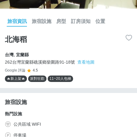
旅宿資訊
旅宿設施
房型
訂房須知
位置
北海稻
台灣
,
宜蘭縣
262台灣宜蘭縣礁溪鄉柴圍路91-18號
查看地圖
Google 評論
4.5
🔥新上架🔥
派對狂歡
11~20人包棟
旅宿設施
熱門設施
公共區域 WIFI
停車場