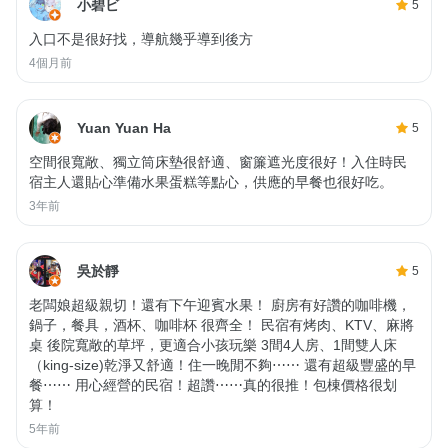
小碧ビ
5
入口不是很好找，導航幾乎導到後方
4個月前
Yuan Yuan Ha
5
空間很寬敞、獨立筒床墊很舒適、窗簾遮光度很好！入住時民
宿主人還貼心準備水果蛋糕等點心，供應的早餐也很好吃。
3年前
吳於靜
5
老闆娘超級親切！還有下午迎賓水果！ 廚房有好讚的咖啡機，
鍋子，餐具，酒杯、咖啡杯 很齊全！ 民宿有烤肉、KTV、麻將
桌 後院寬敞的草坪，更適合小孩玩樂 3間4人房、1間雙人床
（king-size)乾淨又舒適！住一晚閒不夠⋯⋯ 還有超級豐盛的早
餐⋯⋯ 用心經營的民宿！超讚⋯⋯真的很推！包棟價格很划
算！
5年前