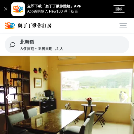
立即下載「奧丁丁揪你體驗」APP
開啟
App首購輸入 New100 滿千折百
北海稻
入住日期 ~ 退房日期
, 2 人