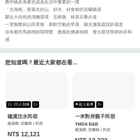
農作物及海產也成為生活中重要的一環

「北海稻」座落在好山、好水、好食材的宜蘭礁溪

鄰近大自然的清幽環境　五峰旗、林美石磐步道

一望無際的山田景致　新鮮空氣的早晨　陽光灑落庭院的溫度

沒有都市馬路間的喧鬧聲　微風吹拂著樹梢　發出親切寧靜的祥和
感
您知道嗎？最近大家都在看...
11~20人包棟
1+
🌟超人氣🌟
3+
礁溪汶水民宿
一米對岸親子民宿
礁溪鄉, 宜蘭縣
|
民宿
YMDA B&B
礁溪鄉, 宜蘭縣
|
民宿
NT$ 12,121