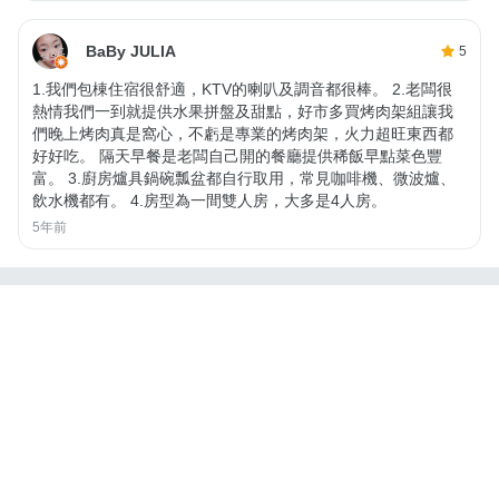
BaBy JULIA
5
1.我們包棟住宿很舒適，KTV的喇叭及調音都很棒。 2.老闆很
熱情我們一到就提供水果拼盤及甜點，好市多買烤肉架組讓我
們晚上烤肉真是窩心，不虧是專業的烤肉架，火力超旺東西都
好好吃。 隔天早餐是老闆自己開的餐廳提供稀飯早點菜色豐
富。 3.廚房爐具鍋碗瓢盆都自行取用，常見咖啡機、微波爐、
飲水機都有。 4.房型為一間雙人房，大多是4人房。
5年前