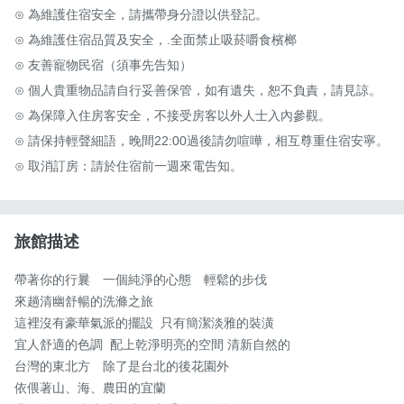
⊙ 為維護住宿安全，請攜帶身分證以供登記。

⊙ 為維護住宿品質及安全，.全面禁止吸菸嚼食檳榔

⊙ 友善寵物民宿（須事先告知）

⊙ 個人貴重物品請自行妥善保管，如有遺失，恕不負責，請見諒。

⊙ 為保障入住房客安全，不接受房客以外人士入內參觀。

⊙ 請保持輕聲細語，晚間22:00過後請勿喧嘩，相互尊重住宿安寧。

⊙ 取消訂房：請於住宿前一週來電告知。
旅館描述
帶著你的行曩　一個純淨的心態　輕鬆的步伐

來趟清幽舒暢的洗滌之旅

這裡沒有豪華氣派的擺設  只有簡潔淡雅的裝潢

宜人舒適的色調  配上乾淨明亮的空間 清新自然的

台灣的東北方　除了是台北的後花園外

依偎著山、海、農田的宜蘭
