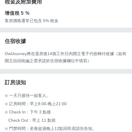
稅金及附加費用
增值稅
5 %
客房價格通常已包含 5% 稅金
住宿收據
OwlJourney將在退房後14個工作日內開立電子代收轉付收據（如有
開立抬頭統編之需求請於住宿收據欄位中填寫）
訂房須知
⊙ 一天只接待一組客人。

⊙ 訂房時間：早上8:00-晚上21:00

⊙ Check In：下午 3 點後

   Check Out：早上 11 點前

⊙ 門禁時間：若會超過晚上12點回民宿請先告知。
