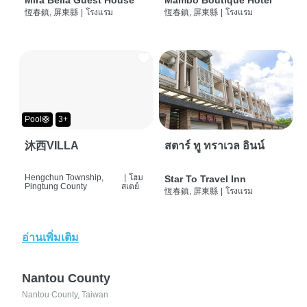
Mira Bella Guest House
Mambo Boutique Hotel
恆春鎮, 屏東縣
|
โรงแรม
恆春鎮, 屏東縣
|
โรงแรม
Pool🛟
3+
沐西VILLA
สตาร์ ทู ทราเวล อินน์
Hengchun Township,
|
โฮม
Star To Travel Inn
Pingtung County
สเตย์
恆春鎮, 屏東縣
|
โรงแรม
อ่านเพิ่มเติม
Nantou County
Nantou County, Taiwan