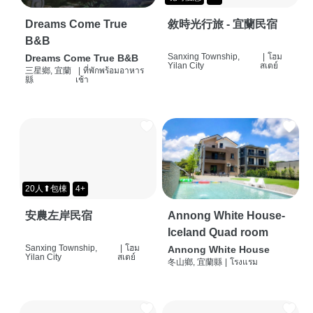
Dreams Come True
敘時光行旅 - 宜蘭民宿
B&B
Sanxing Township,
|
โฮม
Dreams Come True B&B
Yilan City
สเตย์
三星鄉, 宜蘭
|
ที่พักพร้อมอาหาร
縣
เช้า
20人⬆包棟
4+
安農左岸民宿
Annong White House-
Iceland Quad room
Sanxing Township,
|
โฮม
Annong White House
Yilan City
สเตย์
冬山鄉, 宜蘭縣
|
โรงแรม