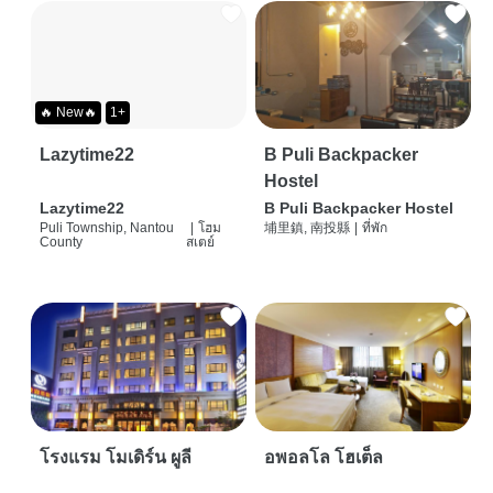
🔥 New🔥
1+
Lazytime22
B Puli Backpacker
Hostel
Lazytime22
B Puli Backpacker Hostel
Puli Township, Nantou
|
โฮม
埔里鎮, 南投縣
|
ที่พัก
County
สเตย์
โรงแรม โมเดิร์น ผูลี
อพอลโล โฮเต็ล