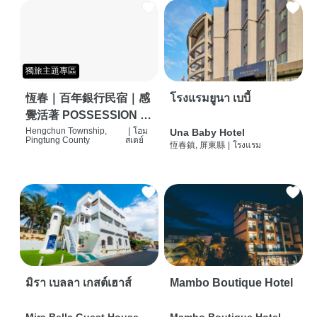
獨旅主題專區
恆春｜百年銀行民宿｜感
โรงแรมยูนา เบบี้
覺活著 POSSESSION |
背包客棧 | 恆春必住特色
Hengchun Township,
|
โฮม
Una Baby Hotel
Pingtung County
สเตย์
恆春鎮, 屏東縣
|
โรงแรม
旅店 | HOSTEL |
มิรา เบลลา เกสต์เฮาส์
Mambo Boutique Hotel