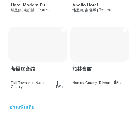
Hotel Modern Puli
Apollo Hotel
埔里鎮, 南投縣
|
โรงแรม
埔里鎮, 南投縣
|
โรงแรม
蒂爾堡會館
柏林會館
Puli Township, Nantou
|
Nantou County, Taiwan
|
ที่พัก
County
ที่พัก
อ่านเพิ่มเติม