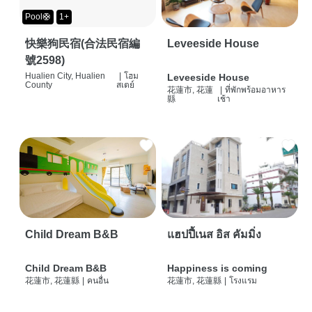
Pool🛟
1+
快樂狗民宿(合法民宿編
Leveeside House
號2598)
Hualien City, Hualien
|
โฮม
Leveeside House
County
สเตย์
花蓮市, 花蓮
|
ที่พักพร้อมอาหาร
縣
เช้า
Child Dream B&B
แฮปปี้เนส อิส คัมมิ่ง
Child Dream B&B
Happiness is coming
花蓮市, 花蓮縣
|
คนอื่น
花蓮市, 花蓮縣
|
โรงแรม