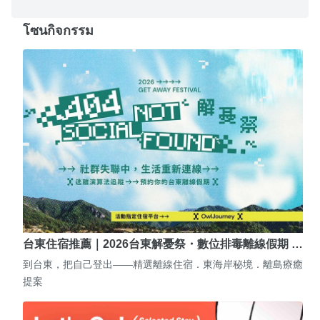
โซนกิจกรรม
台東住宿推薦｜2026台東解憂祭・數位排毒離線假期 …
到台東，把自己登出——精選離線住宿．東海岸秘境．離島療癒
提案