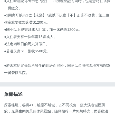
●入住時請記得出示您的證件，在辦理登記的同時，也請您將住宿費
一併繳交。

●1間房可以有1位【未滿】7歲以下孩童【不】加床不收費，第二位
孩童就要收加床費$1200元。

●國小以上即需以成人計算，加一床酌收1200元。

●入住者要有一位年滿18歲成人。

●法定補班日的周六算假日。

●若遺失房卡，酌收$500元。

●若因本約定條款所發生的糾紛而涉訟，同意以台灣桃園地方法院為
一審管轄法院。
旅館描述
探索秘境，秘境41，離塵不離城，以不同視角一窺大溪老城區風
貌，充滿生態美景的休憩景點，隨興撿拾一片悠然時光，而喜歡邊