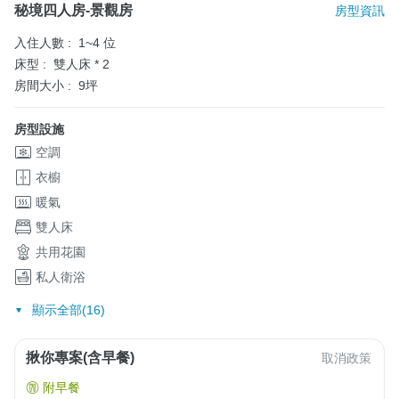
秘境四人房-景觀房
房型資訊
入住人數 :
1~4 位
床型 :
雙人床 * 2
房間大小 :
9坪
房型設施
空調
衣櫥
暖氣
雙人床
共用花園
私人衛浴
顯示全部(16)
揪你專案(含早餐)
取消政策
附早餐