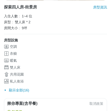
探索四人房-街景房
房型資訊
入住人數 :
1~4 位
床型 :
雙人床 * 2
房間大小 :
9坪
房型設施
空調
衣櫥
暖氣
雙人床
共用花園
私人衛浴
顯示全部(16)
揪你專案(含早餐)
取消政策