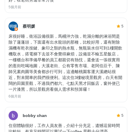
好，在老街旁邊非常方便
5個月前
蔡明媛
5
床很好睡，衛浴設備很新，馬桶沖力強，乾濕分離的淋浴間是
除了蓮蓬頭，下面還有出水龍頭的那種，比較好用，還有附除
濕機有乾衣按鍵、象印之類的熱水瓶，無瓶裝水但可到1樓開飲
機取水，搭電梯下去並不會覺得麻煩，設備並不輸五星飯店，
一樓櫃台和準備早餐的員工都親切有熱忱，還會送一張很實用
的逛街吃喝地圖，大溪老街、公有零售市場、老阿伯豆干、陳
師兄素肉圓等美食都步行可到，這邊離桃園客運大溪總站很
近，對未開車的我們很便利。這次住3樓秘境景觀房，白天有開
闊的田園景觀，不過我們都六、七點天黑才回飯店，窗外便已
一片漆黑，所以景觀房看個人需求和預算囉！
6個月前
bobby chan
5
住宿體驗很好，工作人員友善，介紹十分充足，遺憾逗留時間
比較短，有充足時間可以嘗試一下coffee,景觀十分漂亮