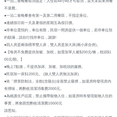
●一泊二食晚餐取消規定：入住前48小時才可取消，當天未前來用餐
不退費。

●一泊二食晚餐會有第一及第二用餐區，不指定座位。

●連續假日前一天及暑假的星期五為假日價。

●停車位需預約，車位有限，民宿一間房提供一個車位，若停車位預
約額滿，請自行找停車位，謝謝!

●四人房是兩張標準雙人床，雙人房是加大床(兩小床合併)。

●【每房不免費提供加被、加枕，如需加單人被$200元/條，枕頭$1
00元/顆。】

●晚上7點後，不提供加床、加被、加枕頭的服務。

●民宿加一床$1200元。 (旅人雙人房無法加床)

●依「煙害防制法」全館(含陽台)全面禁止吸煙，如退房時發現房內
有煙味，將酌收清潔消毒費2000元。

●為維護住戶品質，禁止攜帶寵物入住，如退房時有發現寵物入住的
事實，將會跟您酌收清潔費10000元

請悉知。
