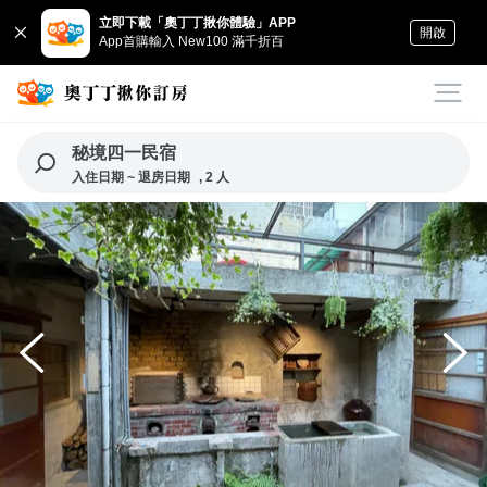
立即下載「奧丁丁揪你體驗」APP
開啟
App首購輸入 New100 滿千折百
秘境四一民宿
入住日期 ~ 退房日期
, 2 人