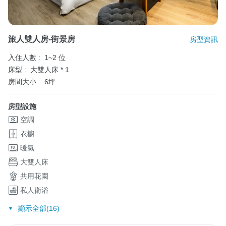
旅人雙人房-街景房
房型資訊
入住人數 :
1~2 位
床型 :
大雙人床 * 1
房間大小 :
6坪
房型設施
空調
衣櫥
暖氣
大雙人床
共用花園
私人衛浴
顯示全部(16)