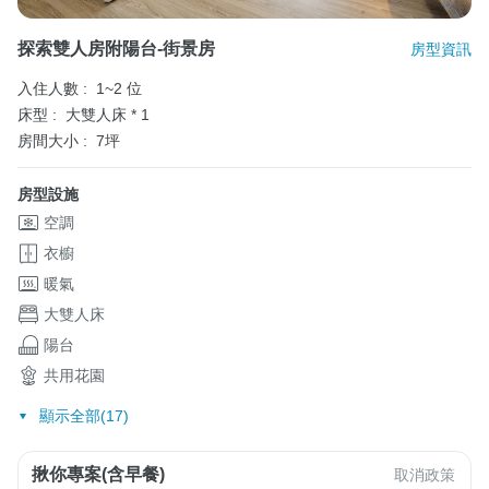
探索雙人房附陽台-街景房
房型資訊
入住人數 :
1~2 位
床型 :
大雙人床 * 1
房間大小 :
7坪
房型設施
空調
衣櫥
暖氣
大雙人床
陽台
共用花園
顯示全部(17)
揪你專案(含早餐)
取消政策