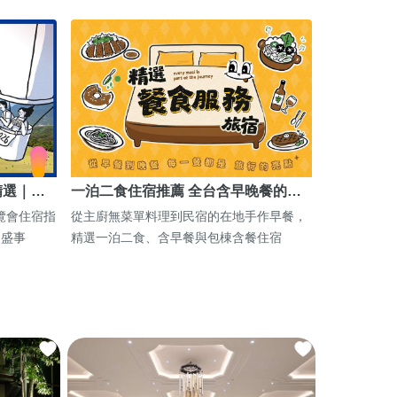
精選｜…
一泊二食住宿推薦 全台含早晚餐的…
博覽會住宿指
從主廚無菜單料理到民宿的在地手作早餐，
期盛事
精選一泊二食、含早餐與包棟含餐住宿