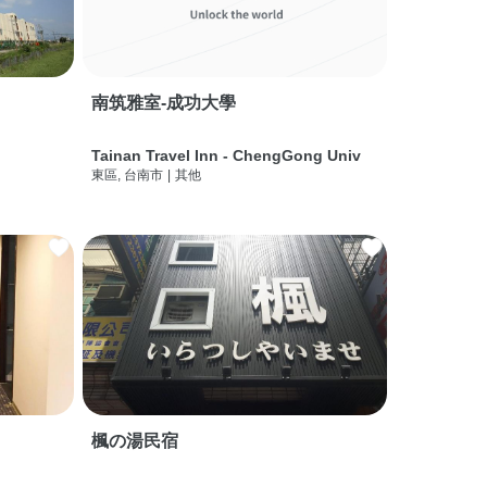
南筑雅室-成功大學
Tainan Travel Inn - ChengGong Univ
東區, 台南市
|
其他
楓の湯民宿