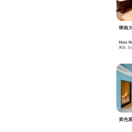
華南
Hwa N
東區, 
黃色