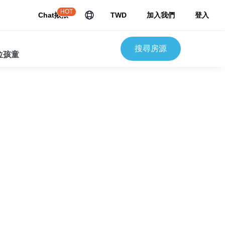
HOT
Chat揪揪
TWD
加入我們
登入
搜尋房源
 位孩童