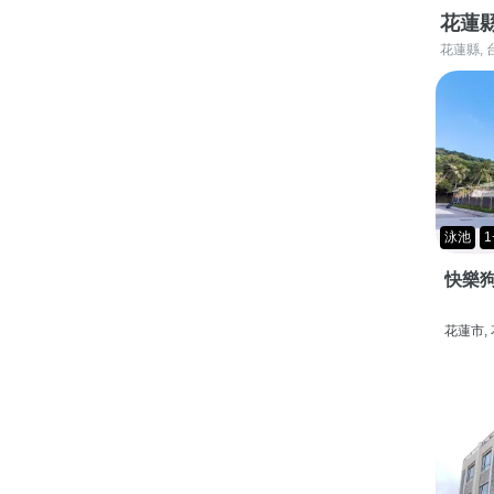
花蓮
花蓮縣, 
泳池
1
快樂狗
花蓮市,