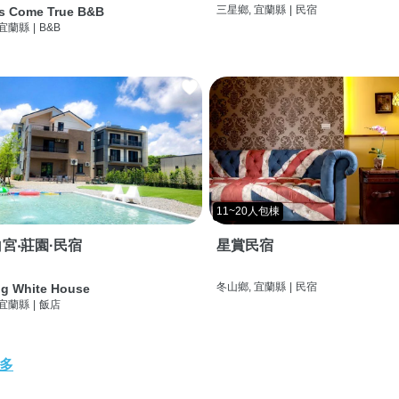
三星鄉, 宜蘭縣
|
民宿
s Come True B&B
 宜蘭縣
|
B&B
11~20人包棟
宮‧莊園·民宿
星賞民宿
冬山鄉, 宜蘭縣
|
民宿
g White House
 宜蘭縣
|
飯店
多