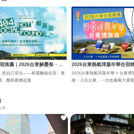
宿推薦｜2026台東解憂祭・…
2026台東熱氣球嘉年華住宿
，把自己登出——精選離線住宿．東
2026台東熱氣球嘉年華 × 台東
境．離島療癒提案
南：入住台東，一次收藏兩大暑
市
台灣