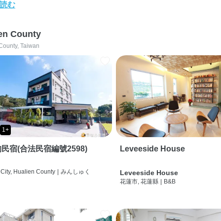
読む
en County
County, Taiwan
1+
民宿(合法民宿編號2598)
Leveeside House
City, Hualien County
|
みんしゅく
Leveeside House
花蓮市, 花蓮縣
|
B&B