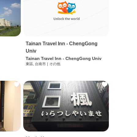
Tainan Travel Inn - ChengGong
Univ
Tainan Travel Inn - ChengGong Univ
東區, 台南市
|
その他