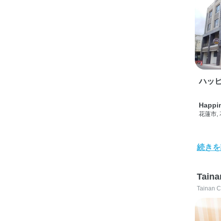
ハッピ
Happi
花蓮市,
続きを
Taina
Tainan C