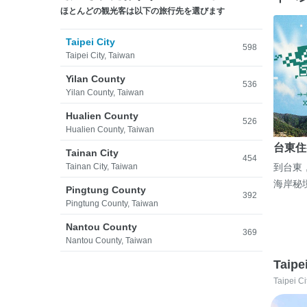
ほとんどの観光客は以下の旅行先を選びます
Taipei City
598
Taipei City, Taiwan
Yilan County
536
Yilan County, Taiwan
Hualien County
526
Hualien County, Taiwan
台東住
Tainan City
454
Tainan City, Taiwan
到台東
海岸秘
Pingtung County
392
Pingtung County, Taiwan
Nantou County
369
Nantou County, Taiwan
Taipe
Taipei Ci