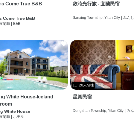
ms Come True B&B
敘時光行旅 - 宜蘭民宿
Sanxing Township, Yilan City
|
みん
s Come True B&B
 宜蘭縣
|
B&B
11~20人包棟
g White House-Iceland
星賞民宿
 room
Dongshan Township, Yilan City
|
み
g White House
 宜蘭縣
|
ホテル