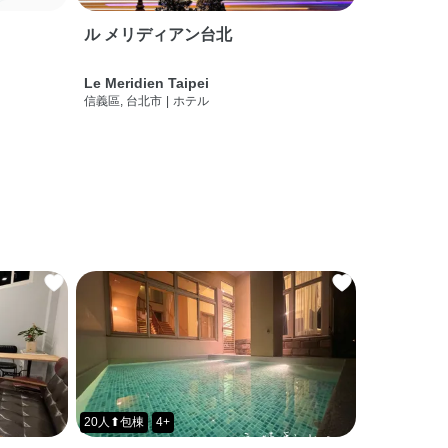
ル メリディアン台北
Le Meridien Taipei
信義區, 台北市
|
ホテル
20人⬆包棟
4+