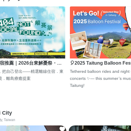
宿推薦｜2026台東解憂祭・…
🎈2025 Taitung Balloon Fes
，把自己登出——精選離線住宿．東
Tethered balloon rides and night
境．離島療癒提案
concerts ✨— this summer’s must
Taitung!
i City
ty, Taiwan