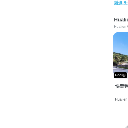
続きを
Huali
Hualien 
Pool🛟
快樂狗
Hualien 