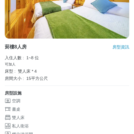
菸樓8人房
房型資訊
入住人數 :
1~8 位
可加人
床型 :
雙人床 * 4
房間大小 :
15平方公尺
房型設施
空調
書桌
雙人床
私人衛浴