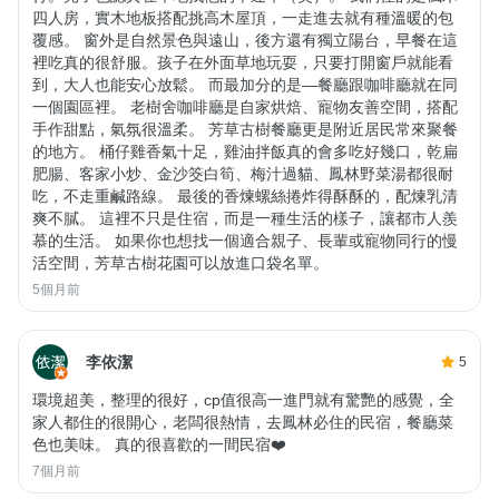
四人房，實木地板搭配挑高木屋頂，一走進去就有種溫暖的包
覆感。 窗外是自然景色與遠山，後方還有獨立陽台，早餐在這
裡吃真的很舒服。孩子在外面草地玩耍，只要打開窗戶就能看
到，大人也能安心放鬆。 而最加分的是—餐廳跟咖啡廳就在同
一個園區裡。 老樹舍咖啡廳是自家烘焙、寵物友善空間，搭配
手作甜點，氣氛很溫柔。 芳草古樹餐廳更是附近居民常來聚餐
的地方。 桶仔雞香氣十足，雞油拌飯真的會多吃好幾口，乾扁
肥腸、客家小炒、金沙筊白筍、梅汁過貓、鳳林野菜湯都很耐
吃，不走重鹹路線。 最後的香煉螺絲捲炸得酥酥的，配煉乳清
爽不膩。 這裡不只是住宿，而是一種生活的樣子，讓都市人羨
慕的生活。 如果你也想找一個適合親子、長輩或寵物同行的慢
活空間，芳草古樹花園可以放進口袋名單。
5個月前
李依潔
5
環境超美，整理的很好，cp值很高一進門就有驚艷的感覺，全
家人都住的很開心，老闆很熱情，去鳳林必住的民宿，餐廳菜
色也美味。 真的很喜歡的一間民宿❤️
7個月前