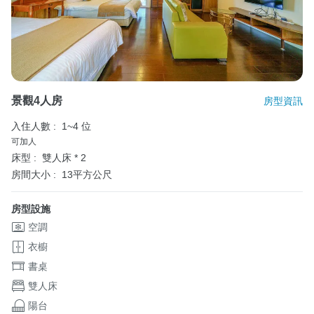
景觀4人房
房型資訊
入住人數 :
1~4 位
可加人
床型 :
雙人床 * 2
房間大小 :
13平方公尺
房型設施
空調
衣櫥
書桌
雙人床
陽台