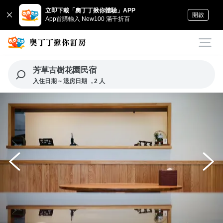
立即下載「奧丁丁揪你體驗」APP
開啟
App首購輸入 New100 滿千折百
芳草古樹花園民宿
入住日期 ~ 退房日期
, 2 人