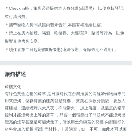
＊Check in時，旅客必須提供本人身分證(或護照)，以便查核登記。
並付清房費。

＊攜帶寵物入房間及館內若未告知,本館有權拒絕住宿。

＊禁止在房內抽煙、喝酒、吃檳榔、大聲喧譁、賭博等行為，以免
影響其他房客安寧。

＊續住者第二日起房價9折優惠(連續假期、春節假期不適用) 。
旅館描述
菸樓文化

有綠色黃金之稱的菸草 是日據時代在台灣推廣的高經濟作物而專門
用來燻烤，儲存菸葉的建築就是菸樓， 菸葉在採收分類後，要放入
菸樓裡，連續燻烤八天八夜，不能斷火 ，加上濕度，及溫度的精準
控制才能燻烤出上等的菸草 ，只要一個環節出了問題就不能燻烤出
漂亮的煙草甚至還可能烤焦了，所以用土角磚蓋的菸樓 內部牆壁的
材料會加入稻梗 稻穀 等材料，非常講究，缺一不可，如此才可以薰