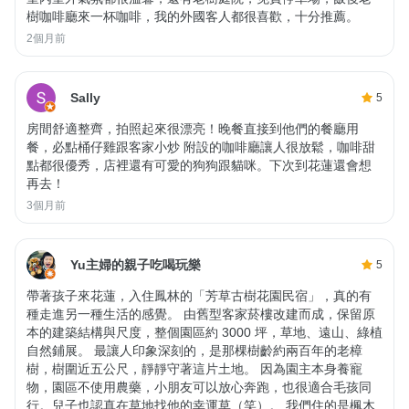
樹咖啡廳來一杯咖啡，我的外國客人都很喜歡，十分推薦。
2個月前
Sally
5
房間舒適整齊，拍照起來很漂亮！晚餐直接到他們的餐廳用
餐，必點桶仔雞跟客家小炒 附設的咖啡廳讓人很放鬆，咖啡甜
點都很優秀，店裡還有可愛的狗狗跟貓咪。下次到花蓮還會想
再去！
3個月前
Yu主婦的親子吃喝玩樂
5
帶著孩子來花蓮，入住鳳林的「芳草古樹花園民宿」，真的有
種走進另一種生活的感覺。 由舊型客家菸樓改建而成，保留原
本的建築結構與尺度，整個園區約 3000 坪，草地、遠山、綠植
自然鋪展。 最讓人印象深刻的，是那棵樹齡約兩百年的老樟
樹，樹圍近五公尺，靜靜守著這片土地。 因為園主本身養寵
物，園區不使用農藥，小朋友可以放心奔跑，也很適合毛孩同
行。兒子也認真在草地找他的幸運草（笑）。 我們住的是楓木