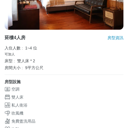
菸樓4人房
房型資訊
入住人數 :
1~4 位
可加人
床型 :
雙人床 * 2
房間大小 :
9平方公尺
房型設施
空調
雙人床
私人衛浴
吹風機
免費盥洗用品