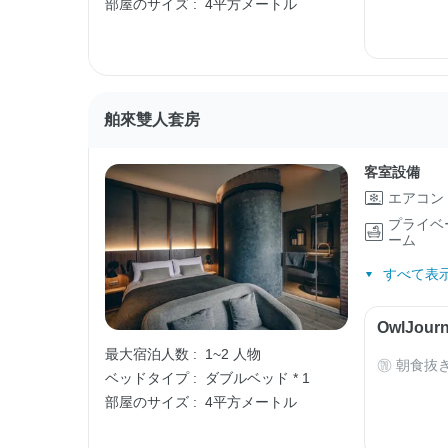
部屋のサイズ :
4平方メートル
舶來雙人套房
客室設備
エアコン
プライベ
ーム
すべて表示
OwlJo
最大宿泊人数 :
1~2 人物
朝食抜
ベッドタイプ :
ダブルベッド * 1
部屋のサイズ :
4平方メートル