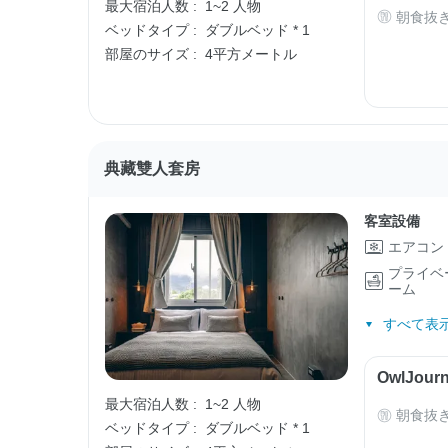
最大宿泊人数 :
1~2 人物
朝食抜
ベッドタイプ :
ダブルベッド * 1
部屋のサイズ :
4平方メートル
典藏雙人套房
客室設備
エアコン
プライベ
ーム
すべて表示
OwlJo
最大宿泊人数 :
1~2 人物
朝食抜
ベッドタイプ :
ダブルベッド * 1