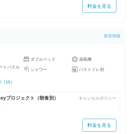
料金を見る
客室情報
ダブルベッド
扇風機
ートバスル
シャワー
バストイレ別
（15）
urneyプロジェクト（朝食別）
キャンセルポリシー
き
料金を見る