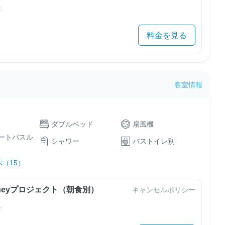
き
料金を見る
客室情報
ダブルベッド
扇風機
ートバスル
シャワー
バストイレ別
（15）
urneyプロジェクト（朝食別）
キャンセルポリシー
き