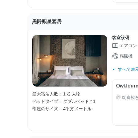
黑爵觀星套房
客室設備
エアコン
扇風機
すべて表示
OwlJo
最大宿泊人数 :
1~2 人物
朝食抜
ベッドタイプ :
ダブルベッド * 1
部屋のサイズ :
4平方メートル