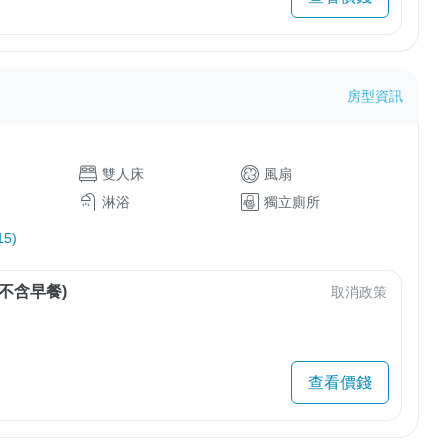
房型資訊
雙人床
風扇
淋浴
獨立廁所
5)
不含早餐)
取消政策
查看價錢