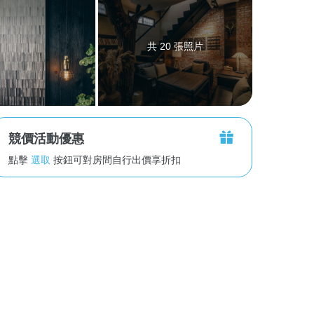
共 20 張照片
競價活動優惠
點擊
選取
按鈕可對房間自行出價享折扣