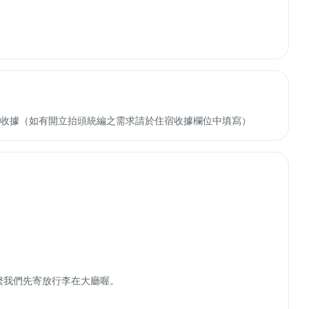
收轉付收據（如有開立抬頭統編之需求請於住宿收據欄位中填寫）
繫我們先寄放行李在大廳喔。
