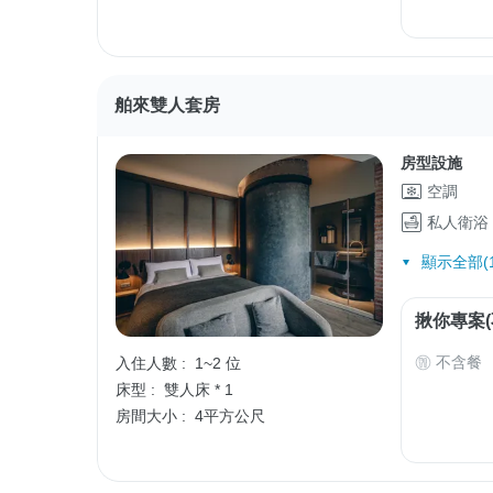
舶來雙人套房
房型設施
空調
私人衛浴
顯示全部(1
揪你專案(
不含餐
入住人數 :
1~2 位
床型 :
雙人床 * 1
房間大小 :
4平方公尺