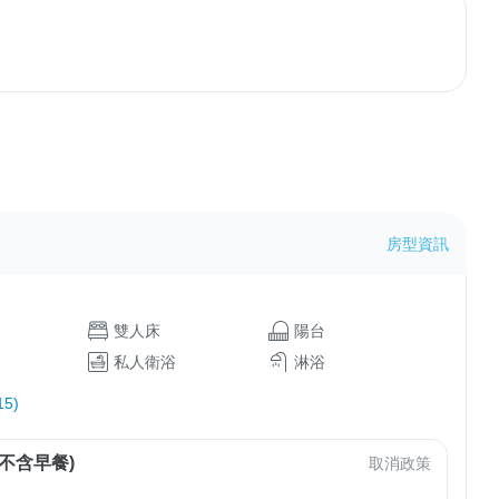
房型資訊
雙人床
陽台
私人衛浴
淋浴
5)
不含早餐)
取消政策