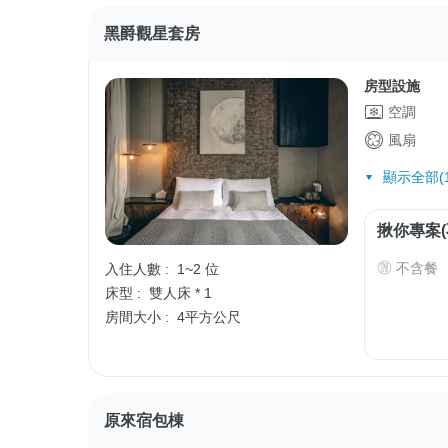
黑爵觀星套房
房型設施
空調
風扇
顯示全部(1
揪你專案(
不含餐
入住人數 :
1~2 位
床型 :
雙人床 * 1
房間大小 :
4平方公尺
原來宿包棟