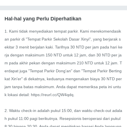
Hal-hal yang Perlu Diperhatikan
1. Kami tidak menyediakan tempat parkir. Kami merekomendasik
an parkir di "Tempat Parkir Sekolah Dasar Xinyi", yang berjarak s
ekitar 3 menit berjalan kaki. Tarifnya 30 NTD per jam pada hari ke
rja dengan maksimum 150 NTD untuk 12 jam, dan 30 NTD per ja
m pada akhir pekan dengan maksimum 210 NTD untuk 12 jam. T
erdapat juga "Tempat Parkir Dong'an" dan "Tempat Parkir Berting
kat Xin'er" di dekatnya, keduanya mengenakan biaya 30 NTD per 
jam tanpa batas maksimum. Anda dapat memeriksa peta ini untu
k lokasi detail: https://reurl.cc/QW4qdq.

2. Waktu check-in adalah pukul 15:00, dan waktu check-out adala
h pukul 11:00 pagi berikutnya. Resepsionis beroperasi dari pukul 
8:30 hingga 20:30. Anda dapat menitipkan bagasi Anda langsung 