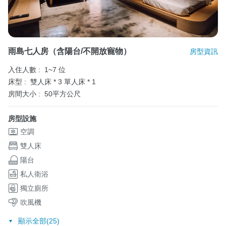
雨島七人房（含陽台/不開放寵物）
房型資訊
入住人數 :
1~7 位
床型 :
雙人床 * 3
單人床 * 1
房間大小 :
50平方公尺
房型設施
空調
雙人床
陽台
私人衛浴
獨立廁所
吹風機
顯示全部(25)