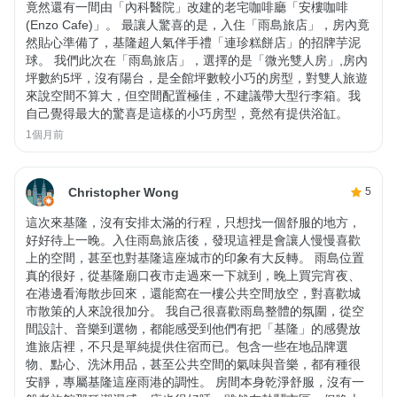
竟然還有一間由「內科醫院」改建的老宅咖啡廳「安樓咖啡
(Enzo Cafe)」。 最讓人驚喜的是，入住「雨島旅店」，房內竟
然貼心準備了，基隆超人氣伴手禮「連珍糕餅店」的招牌芋泥
球。 我們此次在「雨島旅店」，選擇的是「微光雙人房」,房內
坪數約5坪，沒有陽台，是全館坪數較小巧的房型，對雙人旅遊
來說空間不算大，但空間配置極佳，不建議帶大型行李箱。我
自己覺得最大的驚喜是這樣的小巧房型，竟然有提供浴缸。
1個月前
Christopher Wong
5
這次來基隆，沒有安排太滿的行程，只想找一個舒服的地方，
好好待上一晚。入住雨島旅店後，發現這裡是會讓人慢慢喜歡
上的空間，甚至也對基隆這座城市的印象有大反轉。 雨島位置
真的很好，從基隆廟口夜市走過來一下就到，晚上買完宵夜、
在港邊看海散步回來，還能窩在一樓公共空間放空，對喜歡城
市散策的人來說很加分。 我自己很喜歡雨島整體的氛圍，從空
間設計、音樂到選物，都能感受到他們有把「基隆」的感覺放
進旅店裡，不只是單純提供住宿而已。包含一些在地品牌選
物、點心、洗沐用品，甚至公共空間的氣味與音樂，都有種很
安靜，專屬基隆這座雨港的調性。 房間本身乾淨舒服，沒有一