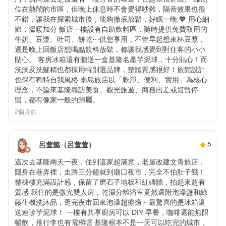
位在熱鬧的市區，但晚上休息時不會覺得吵雜，隔音效果也很
不錯，讓我在探索城市後，能夠徹底放鬆，好眠一晚 💖 用心細
節，溫暖加分 飯店一樓設有自助飲料區，隨時提供免費取用的
牛奶、豆漿、吐司、餅乾⋯供您享用，不管早起想來杯豆漿，
還是晚上回飯店想喝點飲料放鬆，都讓我感覺到對住客的小小
貼心。 客房冰箱還有贈送一盒基隆名產芋泥球，十分貼心！而
洗澡及洗髮精也都採用特別選品牌，整體質感很好！旅館設計
也保有獨特自我風格 雨島旅店以「乾淨、便利、實用」為核心
理念，不論來基隆尋訪美食、觀光旅遊、商務出差或短暫停
留，都有像家一般的歸屬。
2個月前
呂萱懿（呂萱萱）
5
這次去基隆兩天一夜，住到這家超滿意，老屋改建文青旅店，
隱身在巷弄裡，走路三分鐘就到廟口夜市，完全不怕肚子餓！
整棟樓充滿設計感，保留了磨石子地板和紅磚牆，拍起來超有
質感 我住的是微光雙人房，乾濕分離浴室竟然還附泡澡鹽和綠
藤生機洗沐品，逛完夜市回來泡澡超療癒～最驚喜的是冰箱還
送連珍芋泥球！ 一樓有共享廚房可以 DIY 早餐，咖啡還能無限
暢飲，推行李也有電梯喔 基隆根本不是一天可以吃完的城市，