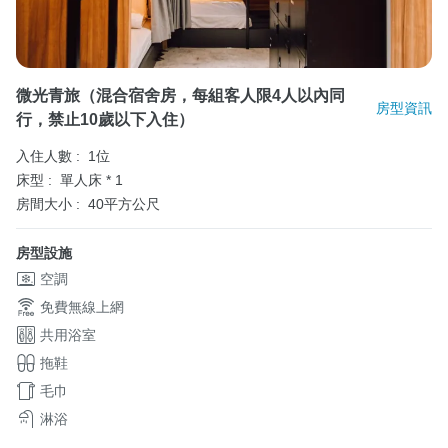
微光青旅（混合宿舍房，每組客人限4人以內同
房型資訊
行，禁止10歲以下入住）
入住人數 :
1位
床型 :
單人床 * 1
房間大小 :
40平方公尺
房型設施
空調
免費無線上網
共用浴室
拖鞋
毛巾
淋浴