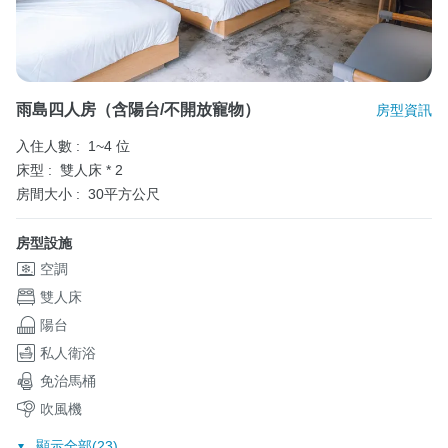
雨島四人房（含陽台/不開放寵物）
房型資訊
入住人數 :
1~4 位
床型 :
雙人床 * 2
房間大小 :
30平方公尺
房型設施
空調
雙人床
陽台
私人衛浴
免治馬桶
吹風機
顯示全部(23)