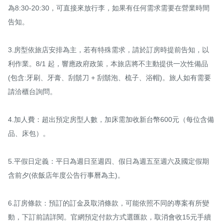
為8:30-20:30，可直接來放行李，如果有任何需求需要在營業時間
告知。

3.房型依旅店安排為主，若有特殊需求，請於訂房時提前告知，以
利作業。8/1 起，響應政府政策，本旅店將不主動提供一次性備品
(包含:牙刷、牙膏、刮鬍刀 + 刮鬍泡、梳子、浴帽)。旅人如有需要
請洽櫃台詢問。        

4.加人費：超出預定房型人數，加床需加收新台幣600元（每位含備
品、床包）。  

5.平假日定義：平日為週日至週四、假日為週五至週六及國定假期
含前夕(依飯店年度公告行事曆為主)。 

6.訂房條款：預訂的訂金及取消條款，可能依照不同的專案有所變
動，下訂前請詳閱。官網預定付款方式選匯款，取消會收15元手續