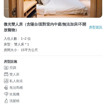
微光雙人房（含陽台/面對室內中庭/無法加床/不開
房型資訊
放寵物）
入住人數 :
1~2 位
床型 :
雙人床 * 1
房間大小 :
15平方公尺
房型設施
空調
雙人床
私人衛浴
免治馬桶
吹風機
洗髮精