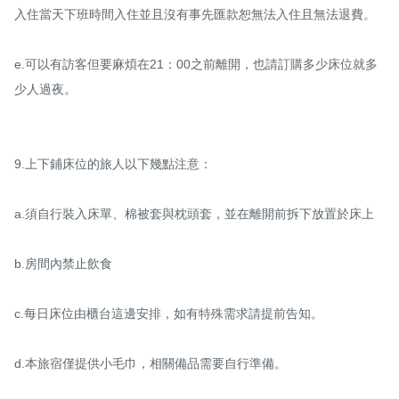
入住當天下班時間入住並且沒有事先匯款恕無法入住且無法退費。

e.可以有訪客但要麻煩在21：00之前離開，也請訂購多少床位就多
少人過夜。

9.上下鋪床位的旅人以下幾點注意：

a.須自行裝入床單、棉被套與枕頭套，並在離開前拆下放置於床上

b.房間內禁止飲食

c.每日床位由櫃台這邊安排，如有特殊需求請提前告知。

d.本旅宿僅提供小毛巾，相關備品需要自行準備。
