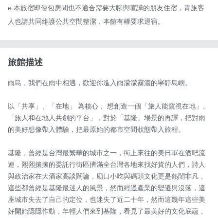
e.本旅宿即使包房間也不適合需要大聊與喧譁的朋友住宿，青旅客
人也請共同維護公共空間整潔，本館有權要求退宿。
旅館描述
雨島，我們在雨中相遇，歡迎你進入雨濛濛霧濃的寧靜島嶼。

以「共享」、「在地」 為核心， 想創造一個「旅人能窺視在地」、
「旅人和在地人共創的平台」，對於「基隆」場景的再譯，把對雨
的美好想像帶入體驗，把最原始的都市空間狀態帶入旅程。

基隆，曾經是台灣最繁華的城市之一，街上來往的美日軍在酒吧流
連，熙熙攘攘的委託行街區擠滿全台灣各地來找好貨的人們，詩人
與政治家在大酒家高談闊論，廟口小吃與碼頭文化更是熱鬧非凡，
這些都曾經是基隆最迷人的風景，然而經過產業的變遷與沒落，這
座城市失去了自己的定位，也迷失了近二十年，然而這幾年這些美
好開始隱隱作動，年輕人們來到基隆，看見了最美好的文化底蘊，