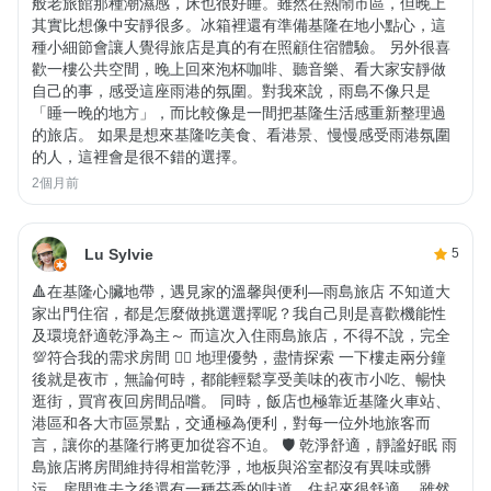
般老旅館那種潮濕感，床也很好睡。雖然在熱鬧市區，但晚上
其實比想像中安靜很多。冰箱裡還有準備基隆在地小點心，這
種小細節會讓人覺得旅店是真的有在照顧住宿體驗。 另外很喜
歡一樓公共空間，晚上回來泡杯咖啡、聽音樂、看大家安靜做
自己的事，感受這座雨港的氛圍。對我來說，雨島不像只是
「睡一晚的地方」，而比較像是一間把基隆生活感重新整理過
的旅店。 如果是想來基隆吃美食、看港景、慢慢感受雨港氛圍
的人，這裡會是很不錯的選擇。
2個月前
Lu Sylvie
5
🔺在基隆心臟地帶，遇見家的溫馨與便利—雨島旅店 不知道大
家出門住宿，都是怎麼做挑選選擇呢？我自己則是喜歡機能性
及環境舒適乾淨為主～ 而這次入住雨島旅店，不得不說，完全
💯符合我的需求房間 🚶‍♂️ 地理優勢，盡情探索 一下樓走兩分鐘
後就是夜市，無論何時，都能輕鬆享受美味的夜市小吃、暢快
逛街，買宵夜回房間品嚐。 同時，飯店也極靠近基隆火車站、
港區和各大市區景點，交通極為便利，對每一位外地旅客而
言，讓你的基隆行將更加從容不迫。 🛡 乾淨舒適，靜謐好眠 雨
島旅店將房間維持得相當乾淨，地板與浴室都沒有異味或髒
污，房間進去之後還有一種芬香的味道，住起來很舒適。 雖然