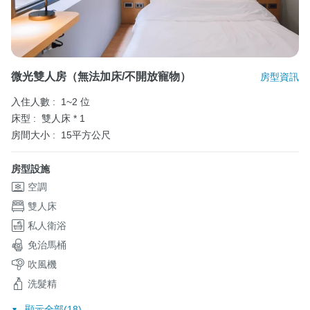
微光雙人房（無法加床/不開放寵物）
房型資訊
入住人數 :
1~2 位
床型 :
雙人床 * 1
房間大小 :
15平方公尺
房型設施
空調
雙人床
私人衛浴
免治馬桶
吹風機
洗髮精
顯示全部(18)