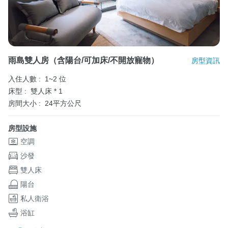
雨島雙人房（含陽台/可加床/不開放寵物）
房型資訊
入住人數 :
1~2 位
床型 :
雙人床 * 1
房間大小 :
24平方公尺
房型設施
空調
沙發
雙人床
陽台
私人衛浴
浴缸