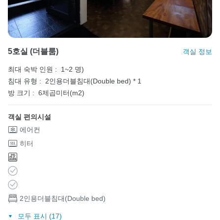
5호실 (더블룸)
객실 정보
최대 숙박 인원 :
1~2 명)
침대 유형 :
2인용더블침대(Double bed) * 1
방 크기 :
6제곱미터(m2)
객실 편의시설
에어컨
히터
2인용더블침대(Double bed)
모두 표시 (17)