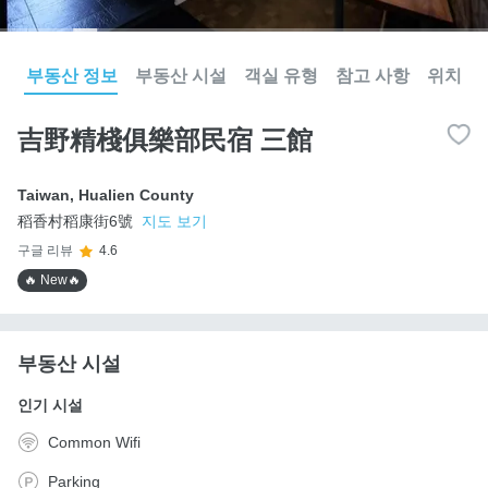
부동산 정보
부동산 시설
객실 유형
참고 사항
위치
吉野精棧俱樂部民宿 三館
Taiwan
,
Hualien County
稻香村稻康街6號
지도 보기
구글 리뷰
4.6
🔥 New🔥
부동산 시설
인기 시설
Common Wifi
Parking