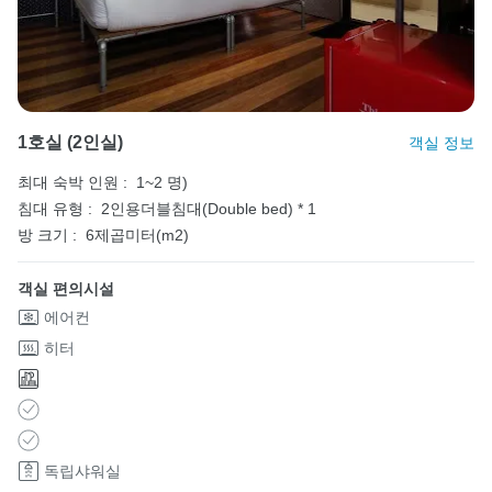
1호실 (2인실)
객실 정보
최대 숙박 인원 :
1~2 명)
침대 유형 :
2인용더블침대(Double bed) * 1
방 크기 :
6제곱미터(m2)
객실 편의시설
에어컨
히터
독립샤워실