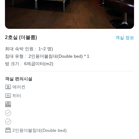
2호실 (더블룸)
객실 정보
최대 숙박 인원 :
1~2 명)
침대 유형 :
2인용더블침대(Double bed) * 1
방 크기 :
6제곱미터(m2)
객실 편의시설
에어컨
히터
2인용더블침대(Double bed)