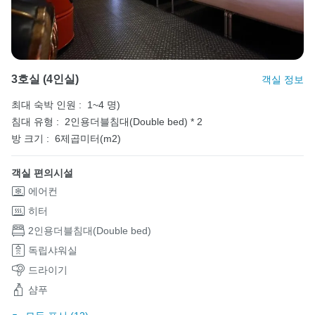
3호실 (4인실)
객실 정보
최대 숙박 인원 :
1~4 명)
침대 유형 :
2인용더블침대(Double bed) * 2
방 크기 :
6제곱미터(m2)
객실 편의시설
에어컨
히터
2인용더블침대(Double bed)
독립샤워실
드라이기
샴푸