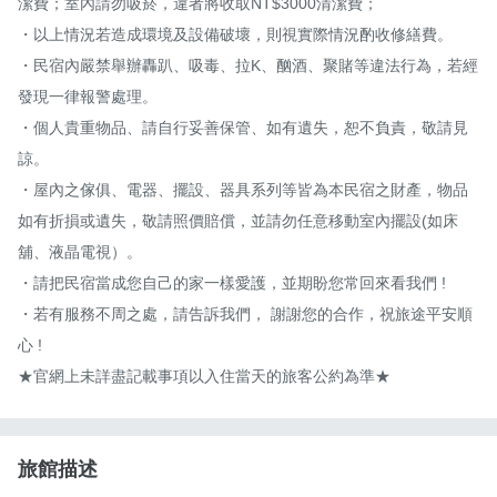
潔費；室內請勿吸菸，違者將收取NT$3000清潔費；

・以上情況若造成環境及設備破壞，則視實際情況酌收修繕費。

・民宿內嚴禁舉辦轟趴、吸毒、拉K、酗酒、聚賭等違法行為，若經
發現一律報警處理。

・個人貴重物品、請自行妥善保管、如有遺失，恕不負責，敬請見
諒。

・屋內之傢俱、電器、擺設、器具系列等皆為本民宿之財產，物品
如有折損或遺失，敬請照價賠償，並請勿任意移動室內擺設(如床
舖、液晶電視）。

・請把民宿當成您自己的家一樣愛護，並期盼您常回來看我們 !

・若有服務不周之處，請告訴我們， 謝謝您的合作，祝旅途平安順
心 !

★官網上未詳盡記載事項以入住當天的旅客公約為準★
旅館描述