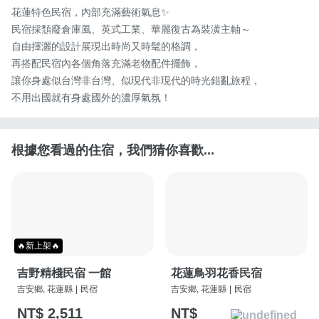
花蓮特色民宿，內部充滿藝術氣息✨

民宿採頹廢倉庫風、英式工業、華麗復古為裝潢主軸～

自由揮灑的設計展現出時尚又時髦的格調，

再搭配民宿內各個角落充滿老物配件擺飾，

讓你身處似台灣非台灣、似現代非現代的時光錯亂旅程，

不用出國就有身處國外的濃厚氣氛！
根據您看過的住宿，我們猜你喜歡...
🔥新上架🔥
吉野精棧民宿 一館
花蓮鳥羽花香民宿
吉安鄉, 花蓮縣
|
民宿
吉安鄉, 花蓮縣
|
民宿
NT$ 2,511
NT$