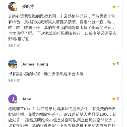
張凱特
5
真的有讓我驚豔的民宿老闆，非常熱情的介紹，同時民宿非常
有特色，風格跟收藏都讓人驚豔又讚嘆。從進門就一直，哇，
哇，哇，哇個不停，真的有讓我們都覺得太棒了吧這間民宿，
也太值得了吧。 下次家族旅行跟朋友旅行，口袋名單必須要吉
野精棧民宿。
3個月前
James Huang
5
很有設計感的民宿，離主要景點也不會太遠
8個月前
Jane
5
老闆非常nice！ 我們提早到還讓我們提早入住。有免費的全自
動咖啡機、免費泡麵飲料茶包，8/31以前雙人房只要1800，超
級划算！ 雖然房間比較小但是外面可以獨立使用的空間超大，
還有投影機，真的很像自家！不過有攝影機不要穿內衣褲在外