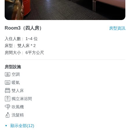
Room3（四人房）
房型資訊
入住人數 :
1~4 位
床型 :
雙人床 * 2
房間大小 :
6平方公尺
房型設施
空調
暖氣
雙人床
獨立淋浴間
吹風機
洗髮精
顯示全部(12)