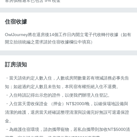
客房價格通常已包含 5% 稅金
住宿收據
OwlJourney將在退房後14個工作日內開立電子代收轉付收據（如有
開立抬頭統編之需求請於住宿收據欄位中填寫）
訂房須知
・當天請依約定人數入住，人數或房間數量若有增減請務必事先告
知；如超過約定人數且未告知，本民宿有權拒絕入住不退費。

・入住時請記得出示您的證件，以便我們辦理入住登記。

・入住當天需收保證金 （押金）NT$2000/晚，以確保場地設備與
清潔的維護，退房當天經確認整理清潔與設備完好無誤可退還保證
金。

・為維護住宿環境，請勿攜帶寵物，若私自攜帶則加收NT$5000清