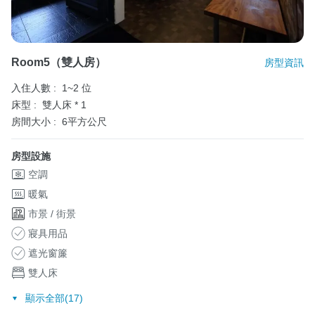
Room5（雙人房）
房型資訊
入住人數 :
1~2 位
床型 :
雙人床 * 1
房間大小 :
6平方公尺
房型設施
空調
暖氣
市景 / 街景
寢具用品
遮光窗簾
雙人床
顯示全部(17)