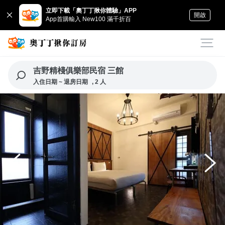
立即下載「奧丁丁揪你體驗」APP
開啟
App首購輸入 New100 滿千折百
吉野精棧俱樂部民宿 三館
入住日期 ~ 退房日期
, 2 人