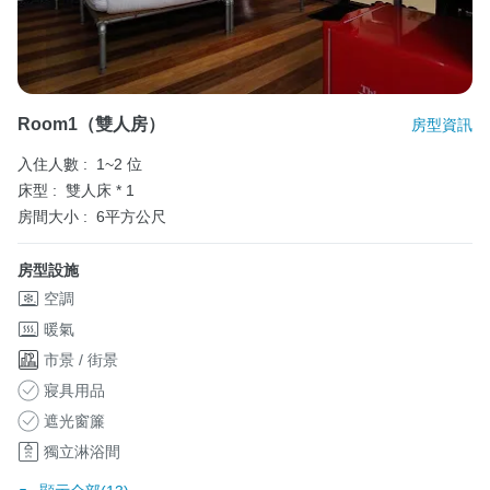
Room1（雙人房）
房型資訊
入住人數 :
1~2 位
床型 :
雙人床 * 1
房間大小 :
6平方公尺
房型設施
空調
暖氣
市景 / 街景
寢具用品
遮光窗簾
獨立淋浴間