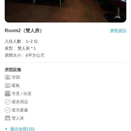
Room2（雙人房）
房型資訊
入住人數 :
1~2 位
床型 :
雙人床 * 1
房間大小 :
6平方公尺
房型設施
空調
暖氣
市景 / 街景
寢具用品
遮光窗簾
雙人床
顯示全部(15)