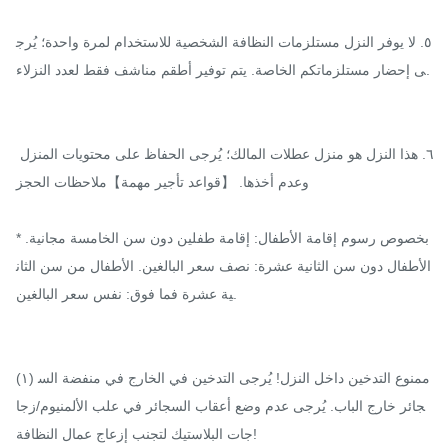
٥. لا يوفر النزل مستلزمات النظافة الشخصية للاستخدام لمرة واحدة؛ يُرج
ى إحضار مستلزماتكم الخاصة. يتم توفير أطقم مناشف فقط لعدد النزلاء.

٦. هذا النزل هو منزل عطلات المالك؛ يُرجى الحفاظ على محتويات المنزل 
وعدم أخذها. 【قواعد تأجير مهمة】ملاحظات الحجز

*بخصوص رسوم إقامة الأطفال: إقامة طفلين دون سن الخامسة مجانية. 
الأطفال دون سن الثانية عشرة: نصف سعر البالغين. الأطفال من سن الثان
ية عشرة فما فوق: نفس سعر البالغين.

(١) ممنوع التدخين داخل النزل! يُرجى التدخين في الخارج في منفضة الس
جائر خارج الباب. يُرجى عدم وضع أعقاب السجائر في علب الألمنيوم/زجا
جات البلاستيك لتجنب إزعاج عمال النظافة!
