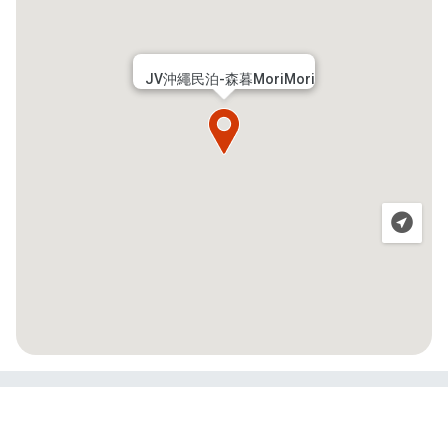
JV沖繩民泊-森暮MoriMori