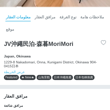
ملاحظات هامة
نوع الغرفة
مرافق العقار
معلومات العقار
موقع
JV沖繩民泊-森暮MoriMori
Japan
,
Okinawa
1229-8 Nakadomari, Onna, Kunigami District, Okinawa 904-
0415日本
عرض الخريطة
Featured
🔥 New🔥
山海景觀
日本沖繩推薦
日本包棟推薦
مرافق العقار
مرافق شائعة