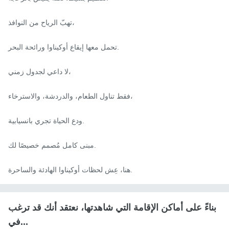
تهبّ الرياح من النوافذ،

تحمل معها إيقاع أوكيناوا ورائحة البحر.

لا داعي لجدول زمني،

فقط تناول الطعام، والدردشة، والاسترخاء،

ودع الحياة تجري بانسيابية.

مبنى كامل مُصمم خصيصًا لك.

هنا، عِش لحظات أوكيناوا الهادئة والساحرة.
بناءً على أماكن الإقامة التي شاهدتها، نعتقد أنك قد ترغب
في...