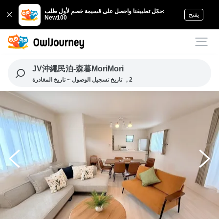
حمّل تطبيقنا واحصل على قسيمة خصم لأول طلب:
يفتح
New100
JV沖繩民泊-森暮MoriMori
, 2
تاريخ تسجيل الوصول ~ تاريخ المغادرة