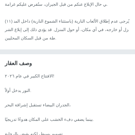
ي حال الإبلاغ عنكم من قبل الجيران، ستُفرض عليكم غرامة.

(١١) يُرجى عدم إطلاق الألعاب النارية (باستثناء الشموع النارية) داخل المن
زل أو خارجه، في أي مكان، أو حول المنزل. قد يؤدي ذلك إلى إبلاغ الشر
طة من قبل السكان المحليين.
وصف العقار
الافتتاح الكبير في عام ٢٠٢٦!

النور يدخل أولاً.

الجدران البيضاء تستقبل إشراقة البحر،

بينما يضفي دفء الخشب على المكان هدوءًا تدريجيًا.

تصميم بسيط، لكنه يفيض بالرحابة.
