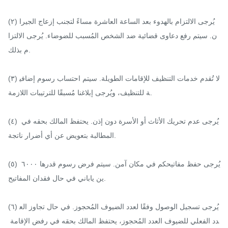
(٢) يُرجى الالتزام بالهدوء بعد الساعة العاشرة مساءً لتجنب إزعاج الجيرا
ن. سيتم رفع دعاوى قضائية ضد الشخص المُسبب للضوضاء. يُرجى الالتزا
م بذلك.

(٣) لا تُقدم خدمات التنظيف للإقامات الطويلة. سيتم احتساب رسوم إضافي
ة للتنظيف، ويُرجى إبلاغنا مُسبقًا للترتيبات اللازمة.

(٤) يُرجى عدم تحريك الأثاث أو الأسرة دون إذن. يحتفظ المالك بحقه في 
المطالبة بتعويض عن أي أضرار ناتجة.

(٥) يُرجى حفظ مفاتيحكم في مكان آمن. سيتم فرض رسوم قدرها ٦٠٠٠ 
ين ياباني في حال فقدان المفاتيح.

(٦) يُرجى تسجيل الوصول وفقًا لعدد الضيوف المُحجوز. في حال تجاوز الع
دد الفعلي للضيوف العدد المُحجوز، يحتفظ المالك بحقه في رفض الإقامة 