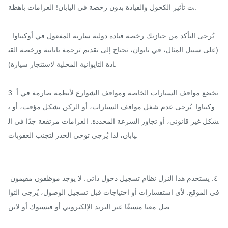
ت تأثير الكحول والقيادة بدون رخصة في اليابان! الغرامات باهظة.

يُرجى التأكد من حيازتك رخصة قيادة دولية سارية المفعول في أوكيناوا. 
(على سبيل المثال، في تايوان، تحتاج إلى تقديم ترجمة يابانية ورخصة القي
ادة التايوانية المحلية لاستئجار سيارة).

3. تخضع مواقف السيارات الخاصة ومواقف الشوارع لأنظمة صارمة في أ
وكيناوا. يُرجى عدم شغل مواقف السيارات، أو الركن بشكل مؤقت، أو ب
شكل غير قانوني، أو تجاوز السرعة المحددة. الغرامات مرتفعة جدًا في ال
يابان، لذا يُرجى توخي الحذر لتجنب العقوبات.

٤. يستخدم هذا النزل نظام تسجيل دخول ذاتي. لا يوجد موظفون مقيمون 
في الموقع. لأي استفسارات أو احتياجات قبل تسجيل الوصول، يُرجى التوا
صل معنا مسبقًا عبر البريد الإلكتروني أو فيسبوك أو لاين.
