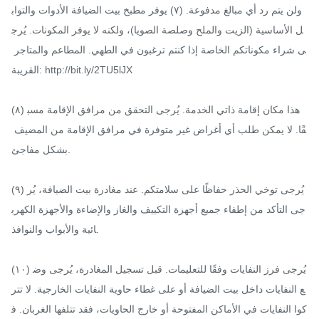
ولن يتم رد أي مبالغ مدفوعة. (٧) يوفر مطبخ بيت الضيافة الأدوات والتواب
ل الأساسية (الزيت والملح وصلصة الصويا)، ولكنه لا يوفر المكونات. يُرج
ى شراء مكوناتكم الخاصة إذا كنتم ترغبون في الطهي. المطاعم والمتاجر 
القريبة: http://bit.ly/2TU5lJX

(٨) هذا مكان إقامة ذاتي الخدمة. يُرجى التحقق من مرافق الإقامة مسب
قًا. لا يمكن طلب أي أغراض غير متوفرة في مرافق الإقامة من المضيف 
بشكل مفاجئ.

(٩) يُرجى توخي الحذر حفاظًا على سلامتكم. عند مغادرة بيت الضيافة، يُر
جى التأكد من إطفاء جميع أجهزة التكييف والغاز والإضاءة والأجهزة الكهرب
ائية والأبواب والنوافذ.

(١٠) يُرجى فرز النفايات وفقًا للتعليمات. قبل تسجيل المغادرة، يُرجى وض
ع النفايات داخل بيت الضيافة أو على غطاء حاوية النفايات الخارجية. لا تتر
كوا النفايات في الأماكن المفتوحة أو خارج الحاويات، فقد تتلفها الغربان. ف