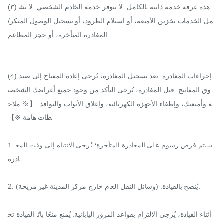
(٣) هذه غرفة خدمة ذاتية بالكامل. لا تتوفر خدمة الخادم الشخصي. لا تش
مل الخدمات تخزين الأمتعة، أو استلام الطرود، أو تسجيل الوصول المبكر/
المغادرة المتأخرة، أو حجز المطاعم.

(4) إجراءات المغادرة: بعد تسجيل المغادرة، يُرجى إعادة المفتاح إلى صند
وق المفاتيح. قبل المغادرة، يُرجى التأكد من وجود جميع أغراضك الشخصي
ة وأمتعتك، وإطفاء الأجهزة الكهربائية، وإغلاق الأبواب والنوافذ. 【※ ملاح
ظات هامة ※】

1. سيتم فرض رسوم على المغادرة المتأخرة؛ يُرجى الانتباه إلى وقت المغ
ادرة.

2. يُنصح بالقيادة. (وسائل النقل العام خارج مركز المدينة غير مريحة).

أثناء القيادة، يُرجى الالتزام بقواعد المرور اليابانية. يُمنع منعًا باتًا القيادة تح