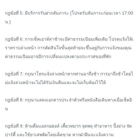
กฎข้อที่ 5: มีบริการรับฝากสัมภาระ (โปรดรับสัมภาระก่อนเวลา 17:00 
น.)

กฎข้อที่ 6: การเช็คเอาท์ล่าช้าจะมีค่าธรรมเนียมเพิ่มเติม โปรดแจ้งให้เ
ราทราบล่วงหน้า การตัดสินใจขั้นสุดท้ายจะขึ้นอยู่กับการแจ้งของคุณ 
ค่าธรรมเนียมอาจมีการเปลี่ยนแปลงตามประกาศของที่พัก

กฎข้อที่ 7: กรุณาโทรแจ้งล่วงหน้าหากท่านมาถึงช้า การมาถึงช้าโดยไ
ม่แจ้งล่วงหน้าจะไม่ได้รับเงินคืนและจะไม่เก็บห้องไว้ให้

กฎข้อที่ 8: กรุณาแสดงเอกสารประจำตัวหรือหนังสือเดินทางเมื่อเช็คอิ
น

กฎข้อที่ 9: ห้ามดื่มแอลกอฮอล์ เคี้ยวหมาก จุดพลุ ทำอาหาร ปิ้งย่าง จัด
ปาร์ตี้ และใช้ยาเสพติดโดยเด็ดขาด หากฝ่าฝืนจะแจ้งความ
