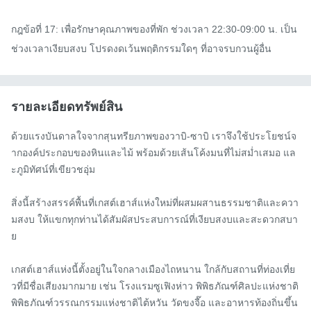
กฎข้อที่ 17: เพื่อรักษาคุณภาพของที่พัก ช่วงเวลา 22:30-09:00 น. เป็น
ช่วงเวลาเงียบสงบ โปรดงดเว้นพฤติกรรมใดๆ ที่อาจรบกวนผู้อื่น
รายละเอียดทรัพย์สิน
ด้วยแรงบันดาลใจจากสุนทรียภาพของวาบิ-ซาบิ เราจึงใช้ประโยชน์จ
ากองค์ประกอบของหินและไม้ พร้อมด้วยเส้นโค้งมนที่ไม่สม่ำเสมอ แล
ะภูมิทัศน์ที่เขียวชอุ่ม

สิ่งนี้สร้างสรรค์พื้นที่เกสต์เฮาส์แห่งใหม่ที่ผสมผสานธรรมชาติและควา
มสงบ ให้แขกทุกท่านได้สัมผัสประสบการณ์ที่เงียบสงบและสะดวกสบา
ย

เกสต์เฮาส์แห่งนี้ตั้งอยู่ในใจกลางเมืองไถหนาน ใกล้กับสถานที่ท่องเที่ย
วที่มีชื่อเสียงมากมาย เช่น โรงแรมซูเฟิงห่าว พิพิธภัณฑ์ศิลปะแห่งชาติ 
พิพิธภัณฑ์วรรณกรรมแห่งชาติไต้หวัน วัดขงจื๊อ และอาหารท้องถิ่นขึ้น