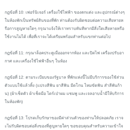
กฎข้อที่ 10: เฟอร์นิเจอร์ เครื่องใช้ไฟฟ้า ของตกแต่ง และอุปกรณ์ต่างๆ 
ในห้องพักเป็นทรัพย์สินของที่พัก ท่านต้องรับผิดชอบต่อความเสียหายห
รือการสูญหายใดๆ กรุณาแจ้งให้เราทราบทันทีหากมีสิ่งใดเสียหายหรือ
ใช้งานไม่ได้ เพื่อที่เราจะได้เตรียมพร้อมสำหรับแขกท่านต่อไป

กฎข้อที่ 11: กรุณาล็อคประตูเมื่อออกจากห้อง และปิดไฟ เครื่องปรับอา
กาศ และเครื่องใช้ไฟฟ้าอื่นๆ ในห้อง

กฎข้อที่ 12: ตามระเบียบของรัฐบาล ที่พักแห่งนี้ไม่มีบริการของใช้ส่วน
ตัวแบบใช้แล้วทิ้ง (แปรงสีฟัน ยาสีฟัน มีดโกน ไหมขัดฟัน สำลีพันก้า
น) (ผ้าเช็ดตัว ผ้าเช็ดมือ ไดร์เป่าผม แชมพู และเจลอาบน้ำมีให้บริการ
ในห้องพัก)

กฎข้อที่ 13: โปรดเก็บรักษาของมีค่าส่วนตัวของท่านให้ปลอดภัย เราจ
ะไม่รับผิดชอบต่อสิ่งของที่สูญหายใดๆ ขอขอบคุณสำหรับความเข้าใจ