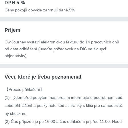
DPH
5 %
Ceny pokojů obvykle zahrnují daně.5%
Příjem
OwlJourney vystaví elektronickou fakturu do 14 pracovních dnů
od data odhlášení (uveďte požadavek na DIČ ve sloupci
objednávky).
Věci, které je třeba poznamenat
【Proces přihlášení】

(1) Týden před pobytem nás prosím informujte o podrobném způ
sobu přihlášení a poskytněte kód schránky s klíči pro samoobsluž
ný check-in.

(2) Čas příjezdu je po 16:00 a čas odhlášení je před 11:00. Neod