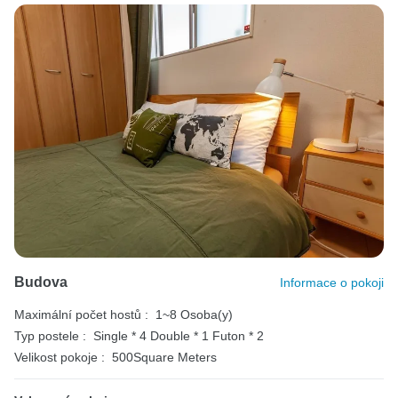
Budova
Informace o pokoji
Maximální počet hostů :
1~8 Osoba(y)
Typ postele :
Single * 4
Double * 1
Futon * 2
Velikost pokoje :
500Square Meters