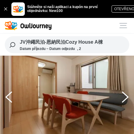
Stáhněte si naši aplikaci a kupón na první
OTEVŘEN
objednávku: New100
JV沖繩民泊-恩納民泊Cozy House A棟
Datum příjezdu ~ Datum odjezdu
, 2