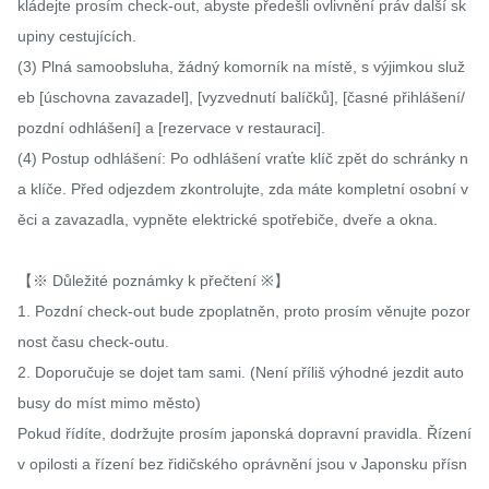
kládejte prosím check-out, abyste předešli ovlivnění práv další sk
upiny cestujících.

(3) Plná samoobsluha, žádný komorník na místě, s výjimkou služ
eb [úschovna zavazadel], [vyzvednutí balíčků], [časné přihlášení/
pozdní odhlášení] a [rezervace v restauraci].

(4) Postup odhlášení: Po odhlášení vraťte klíč zpět do schránky n
a klíče. Před odjezdem zkontrolujte, zda máte kompletní osobní v
ěci a zavazadla, vypněte elektrické spotřebiče, dveře a okna.

【※ Důležité poznámky k přečtení ※】

1. Pozdní check-out bude zpoplatněn, proto prosím věnujte pozor
nost času check-outu.

2. Doporučuje se dojet tam sami. (Není příliš výhodné jezdit auto
busy do míst mimo město)

Pokud řídíte, dodržujte prosím japonská dopravní pravidla. Řízení 
v opilosti a řízení bez řidičského oprávnění jsou v Japonsku přísn