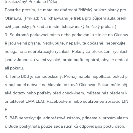
ě zakázány! Pokuta je těžká. 

Potvrďte prosím, že máte mezinárodní řidičský průkaz platný pro 
Okinawu. (Příklad: Na Tchaj-wanu je třeba pro půjčení auta předl
ožit japonský překlad a místní tchajwanský řidičský průkaz.)

3. Soukromá parkovací místa nebo parkování u silnice na Okinaw
ě jsou velmi přísná. Neokupujte, neparkujte dočasně, neparkujte 
nelegálně a nepřekračujte rychlost. Pokuty za překročení rychlosti 
jsou v Japonsku velmi vysoké, proto buďte opatrní, abyste nedost
ali pokutu.

4. Tento B&B je samoobslužný. Pronajímatele nepotkáte, pokud p
ronajímatel nebydlí na hlavním ostrově Okinawa. Pokud máte něj
aké dotazy nebo potřeby před check-inem, můžete nás předem k
ontaktovat EMAILEM, Facebookem nebo soukromou zprávou LIN
E.

5. B&B neposkytuje jednorázové zásoby, přineste si prosím vlastn
í. Bude poskytnuta pouze sada ručníků odpovídající počtu osob.
