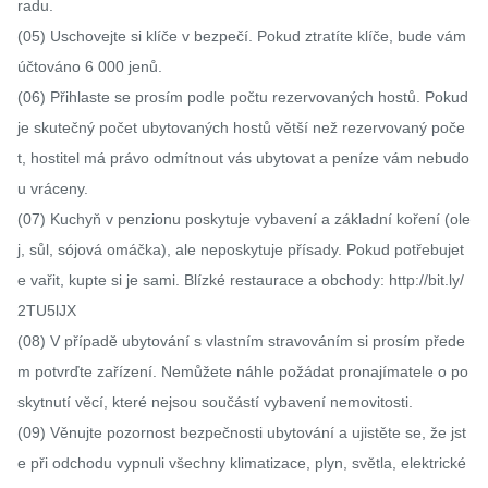
radu.

(05) Uschovejte si klíče v bezpečí. Pokud ztratíte klíče, bude vám 
účtováno 6 000 jenů.

(06) Přihlaste se prosím podle počtu rezervovaných hostů. Pokud 
je skutečný počet ubytovaných hostů větší než rezervovaný poče
t, hostitel má právo odmítnout vás ubytovat a peníze vám nebudo
u vráceny.

(07) Kuchyň v penzionu poskytuje vybavení a základní koření (ole
j, sůl, sójová omáčka), ale neposkytuje přísady. Pokud potřebujet
e vařit, kupte si je sami. Blízké restaurace a obchody: http://bit.ly/
2TU5lJX

(08) V případě ubytování s vlastním stravováním si prosím přede
m potvrďte zařízení. Nemůžete náhle požádat pronajímatele o po
skytnutí věcí, které nejsou součástí vybavení nemovitosti.

(09) Věnujte pozornost bezpečnosti ubytování a ujistěte se, že jst
e při odchodu vypnuli všechny klimatizace, plyn, světla, elektrické 