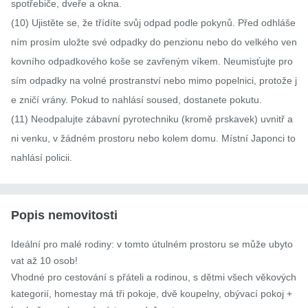
spotřebiče, dveře a okna.

(10) Ujistěte se, že třídíte svůj odpad podle pokynů. Před odhláše
ním prosím uložte své odpadky do penzionu nebo do velkého ven
kovního odpadkového koše se zavřeným víkem. Neumisťujte pro
sím odpadky na volné prostranství nebo mimo popelnici, protože j
e zničí vrány. Pokud to nahlásí soused, dostanete pokutu.

(11) Neodpalujte zábavní pyrotechniku ​​(kromě prskavek) uvnitř a
ni venku, v žádném prostoru nebo kolem domu. Místní Japonci to 
nahlásí policii.
Popis nemovitosti
Ideální pro malé rodiny: v tomto útulném prostoru se může ubyto
vat až 10 osob!

Vhodné pro cestování s přáteli a rodinou, s dětmi všech věkových 
kategorií, homestay má tři pokoje, dvě koupelny, obývací pokoj + 