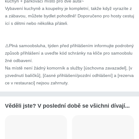
kuchyň + parkovací místo pro dvě auta~

Vybavení kuchyně a koupelny je kompletní, takže když vyrazíte z
a zábavou, můžete bydlet pohodlně! Doporučeno pro hosty cestuj
ící s dětmi nebo několika přáteli.

⚠️Plná samoobsluha, týden před přihlášením informujte podrobný 
způsob přihlášení a uveďte kód schránky na klíče pro samoobslu
žné odbavení.

Na místě není žádný komorník a služby [úschovna zavazadel], [v
yzvednutí balíčků], [časné přihlášení/pozdní odhlášení] a [rezerva
ce v restauraci] nejsou zahrnuty.
Věděli jste? V poslední době se všichni dívají...