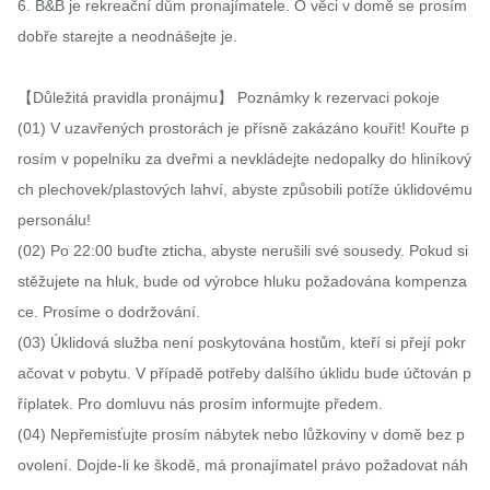
6. B&B je rekreační dům pronajímatele. O věci v domě se prosím 
dobře starejte a neodnášejte je.

【Důležitá pravidla pronájmu】 Poznámky k rezervaci pokoje

(01) V uzavřených prostorách je přísně zakázáno kouřit! Kouřte p
rosím v popelníku za dveřmi a nevkládejte nedopalky do hliníkový
ch plechovek/plastových lahví, abyste způsobili potíže úklidovému 
personálu!

(02) Po 22:00 buďte zticha, abyste nerušili své sousedy. Pokud si 
stěžujete na hluk, bude od výrobce hluku požadována kompenza
ce. Prosíme o dodržování.

(03) Úklidová služba není poskytována hostům, kteří si přejí pokr
ačovat v pobytu. V případě potřeby dalšího úklidu bude účtován p
říplatek. Pro domluvu nás prosím informujte předem.

(04) Nepřemisťujte prosím nábytek nebo lůžkoviny v domě bez p
ovolení. Dojde-li ke škodě, má pronajímatel právo požadovat náh