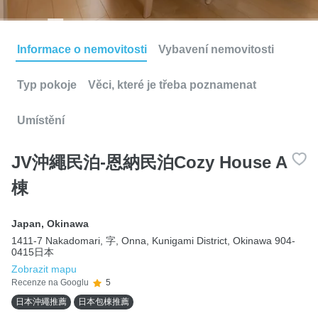
Informace o nemovitosti
Vybavení nemovitosti
Typ pokoje
Věci, které je třeba poznamenat
Umístění
JV沖繩民泊-恩納民泊Cozy House A
棟
Japan
,
Okinawa
1411-7 Nakadomari, 字, Onna, Kunigami District, Okinawa 904-
0415日本
Zobrazit mapu
Recenze na Googlu
5
日本沖繩推薦
日本包棟推薦