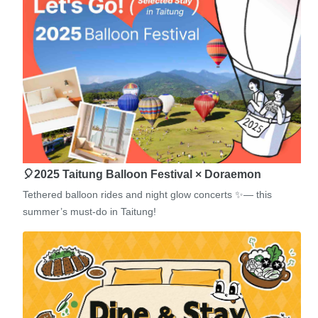
🎈2025 Taitung Balloon Festival × Doraemon
Tethered balloon rides and night glow concerts ✨— this
summer’s must-do in Taitung!