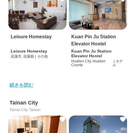
Leisure Homestay
Kuan Pin Ju Station
Elevator Hostel
Leisure Homestay
Kuan Pin Ju Station
Elevator Hostel
花蓮市, 花蓮縣
|
その他
Hualien City, Hualien
|
ホテ
County
ル
続きを読む
Tainan City
Tainan City, Taiwan