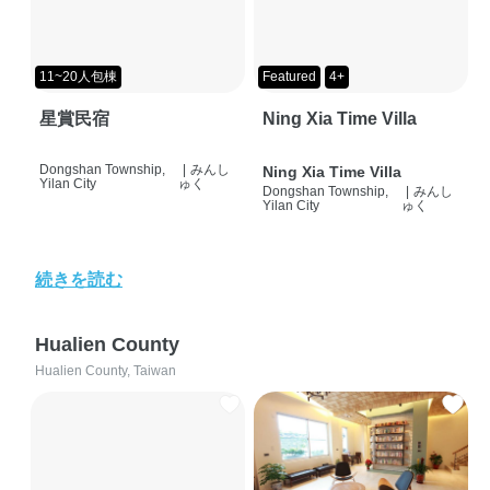
11~20人包棟
Featured
4+
星賞民宿
Ning Xia Time Villa
Dongshan Township,
|
みんし
Ning Xia Time Villa
Yilan City
ゅく
Dongshan Township,
|
みんし
Yilan City
ゅく
続きを読む
Hualien County
Hualien County, Taiwan