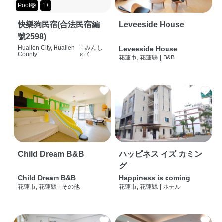
Pool🛟
1+
快樂狗民宿(合法民宿編
Leveeside House
號2598)
Hualien City, Hualien
|
みんし
Leveeside House
County
ゅく
花蓮市, 花蓮縣
|
B&B
Child Dream B&B
ハッピネス イズ カミン
グ
Child Dream B&B
Happiness is coming
花蓮市, 花蓮縣
|
その他
花蓮市, 花蓮縣
|
ホテル