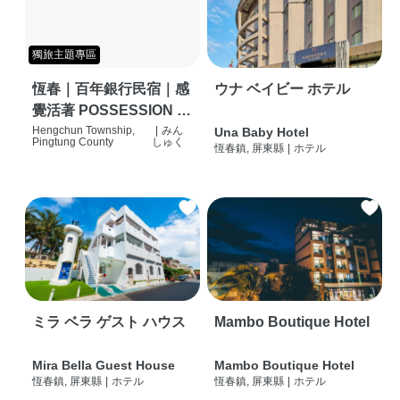
獨旅主題專區
恆春｜百年銀行民宿｜感
ウナ ベイビー ホテル
覺活著 POSSESSION |
背包客棧 | 恆春必住特色
Hengchun Township,
|
みん
Una Baby Hotel
Pingtung County
しゅく
恆春鎮, 屏東縣
|
ホテル
旅店 | HOSTEL |
ミラ ベラ ゲスト ハウス
Mambo Boutique Hotel
Mira Bella Guest House
Mambo Boutique Hotel
恆春鎮, 屏東縣
|
ホテル
恆春鎮, 屏東縣
|
ホテル