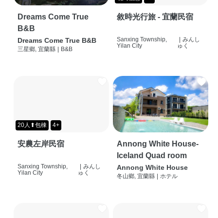
Dreams Come True
敘時光行旅 - 宜蘭民宿
B&B
Sanxing Township,
|
みんし
Dreams Come True B&B
Yilan City
ゅく
三星鄉, 宜蘭縣
|
B&B
20人⬆包棟
4+
安農左岸民宿
Annong White House-
Iceland Quad room
Sanxing Township,
|
みんし
Annong White House
Yilan City
ゅく
冬山鄉, 宜蘭縣
|
ホテル