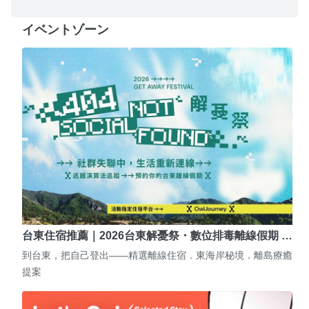
イベントゾーン
台東住宿推薦｜2026台東解憂祭・數位排毒離線假期 …
到台東，把自己登出——精選離線住宿．東海岸秘境．離島療癒
提案