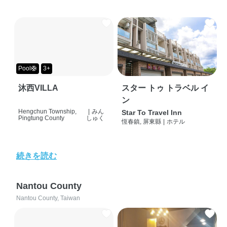
Pool🛟
3+
沐西VILLA
スター トゥ トラベル イ
ン
Hengchun Township,
|
みん
Star To Travel Inn
Pingtung County
しゅく
恆春鎮, 屏東縣
|
ホテル
続きを読む
Nantou County
Nantou County, Taiwan