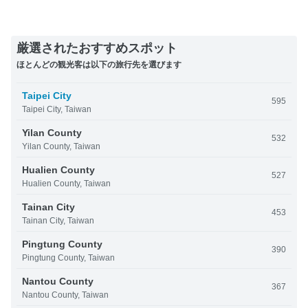
厳選されたおすすめスポット
ほとんどの観光客は以下の旅行先を選びます
Taipei City
595
Taipei City, Taiwan
Yilan County
532
Yilan County, Taiwan
Hualien County
527
Hualien County, Taiwan
Tainan City
453
Tainan City, Taiwan
Pingtung County
390
Pingtung County, Taiwan
Nantou County
367
Nantou County, Taiwan