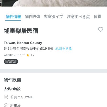
物件情報
物件設備
客室タイプ
注意すべき点
位置
埔里柴居民宿
Taiwan
,
Nantou County
545台湾台灣南投縣中心路19-8號
地図を見る
Googleレビュー
4.7
寵物友善
物件設備
人気の施設
公共エリアWIFI
駐車場