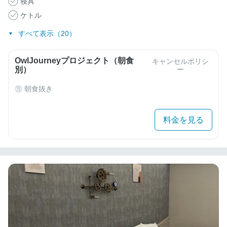
寝具
ケトル
すべて表示（20）
OwlJourneyプロジェクト（朝食
キャンセルポリシ
別）
ー
朝食抜き
料金を見る