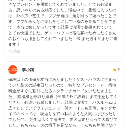
さなプレゼントを用意してくれていました。とても心温ま
る、思いやりのある対応でした。滞在中で一番気に入ったの
は、外の広い芝生で、ブブが自由に走り回って遊べたことで
す。ブブがあんなに楽しそうにしているのを見ることができ
て、本当に嬉しかったです！部屋は清潔で整頓されていて、
とても快適でした。ゲストハウスは宿泊客のためにたくさん
のおやつも用意してくれていました。🥰 また必ず泊まりに来
ます！
3ヶ月前
李小踢
5
値段以上の価値が本当にありました！ゲストハウスに泊まっ
ていた柴犬の誕生日だったので、特別なプレゼントと、宿泊
料金がすぐに割引になるスクラッチカードをいただきまし
た。 除湿機と蚊取り線香（部屋の外に設置）まで用意してく
ださり、心遣いも感じました。部屋は清潔で、バスルームは
広々としていてウォシュレット付きトイレも完備。キングサ
イズのベッドは、寝返りを打つ私のような人間にはぴったり
でした^^。 芝生は広くて清潔で、愛犬は走り回って大喜びで
した。もちろん、犬の様子を見ながら、うんちも片付けなけ