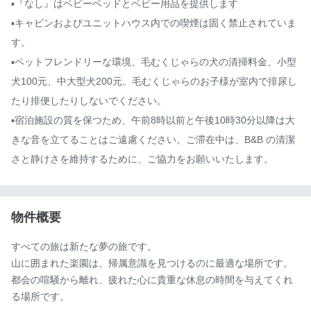
▪️『なし』はベビーベッドとベビー用品を提供します

▪️キャビンおよびユニットハウス内での喫煙は固く禁止されていま
す。

▪️ペットフレンドリーな環境、毛むくじゃらの犬の清掃料金、小型
犬100元、中大型犬200元。毛むくじゃらのお子様が室内で排尿し
たり排便したりしないでください。

▪️宿泊施設の質を保つため、午前8時以前と午後10時30分以降は大
きな音を立てることはご遠慮ください。ご滞在中は、B&B の清潔
さと静けさを維持するために、ご協力をお願いいたします。
物件概要
すべての旅は新たな夢の旅です。

山に囲まれた楽園は、帰属意識を見つけるのに最適な場所です。

都会の喧騒から離れ、疲れた心に貴重な休息の時間を与えてくれ
る場所です。