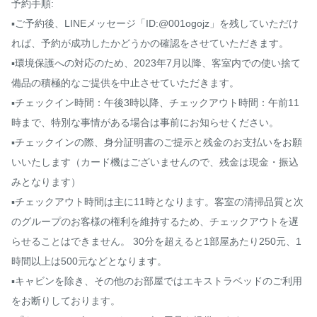
予約手順:

▪️ご予約後、LINEメッセージ「ID:@001ogojz」を残していただけ
れば、予約が成功したかどうかの確認をさせていただきます。

▪️環境保護への対応のため、2023年7月以降、客室内での使い捨て
備品の積極的なご提供を中止させていただきます。

▪️チェックイン時間：午後3時以降、チェックアウト時間：午前11
時まで、特別な事情がある場合は事前にお知らせください。

▪️チェックインの際、身分証明書のご提示と残金のお支払いをお願
いいたします（カード機はございませんので、残金は現金・振込
みとなります）

▪️チェックアウト時間は主に11時となります。客室の清掃品質と次
のグループのお客様の権利を維持するため、チェックアウトを遅
らせることはできません。 30分を超えると1部屋あたり250元、1
時間以上は500元などとなります。

▪️キャビンを除き、その他のお部屋ではエキストラベッドのご利用
をお断りしております。
