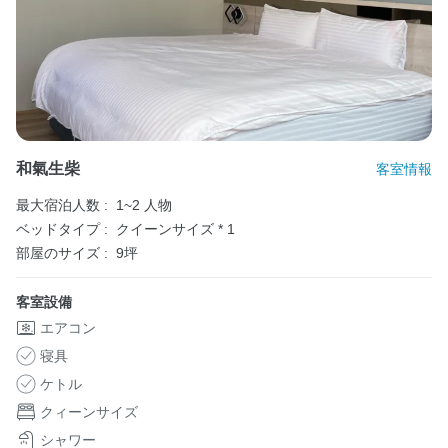
和氣生柴
客室情報
最大宿泊人数 :
1~2 人物
ベッドタイプ :
クイーンサイズ * 1
部屋のサイズ :
9坪
客室設備
エアコン
寝具
ケトル
クィーンサイズ
シャワー