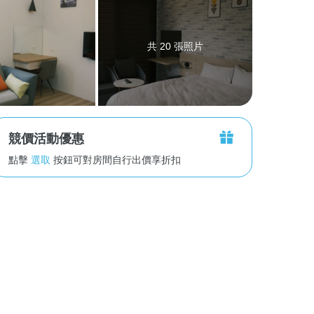
共 20 張照片
競價活動優惠
點擊
選取
按鈕可對房間自行出價享折扣