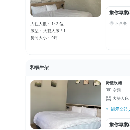
揪你專案(
不含餐
入住人數 :
1~2 位
床型 :
大雙人床 * 1
房間大小 :
9坪
和氣生柴
房型設施
空調
大雙人床
顯示全部(1
揪你專案(