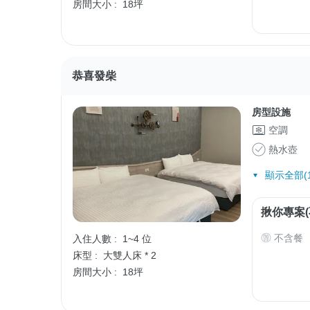
房間大小 :
18坪
恭喜發柴
房型設施
空調
熱水壺
顯示全部(1
揪你專案(
不含餐
入住人數 :
1~4 位
床型 :
大雙人床 * 2
房間大小 :
18坪