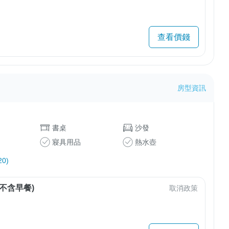
查看價錢
房型資訊
書桌
沙發
寢具用品
熱水壺
0)
不含早餐)
取消政策