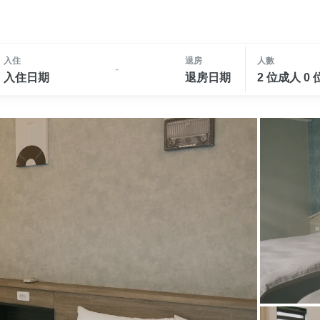
入住
退房
人數
-
入住日期
退房日期
2 位成人 0