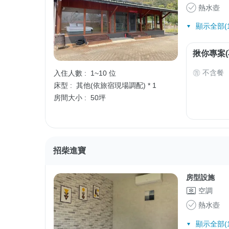
熱水壺
顯示全部(1
揪你專案(
不含餐
入住人數 :
1~10 位
床型 :
其他(依旅宿現場調配) * 1
房間大小 :
50坪
招柴進寶
房型設施
空調
熱水壺
顯示全部(1