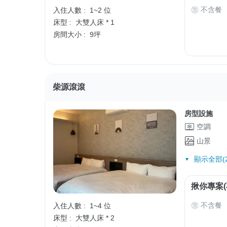
不含餐
入住人數 :
1~2 位
床型 :
大雙人床 * 1
房間大小 :
9坪
柴源滾滾
房型設施
空調
山景
顯示全部(2
揪你專案(
不含餐
入住人數 :
1~4 位
床型 :
大雙人床 * 2