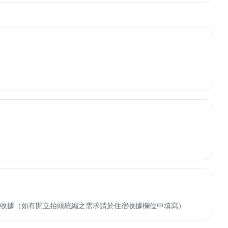
收轉付收據（如有開立抬頭統編之需求請於住宿收據欄位中填寫）