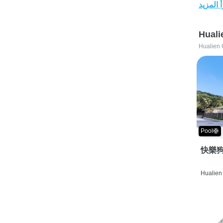
 المزيد
Huali
Hualien 
Pool🛟
快樂狗
Hualien 