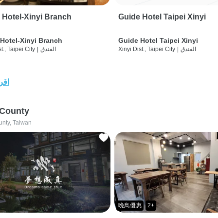
 Hotel-Xinyi Branch
Guide Hotel Taipei Xinyi
Hotel-Xinyi Branch
Guide Hotel Taipei Xinyi
الفندق
|
Xinyi Dist., Taipei City
الفندق
|
t., Taipei City
اقرأ
 County
unty, Taiwan
晚鳥優惠
2+