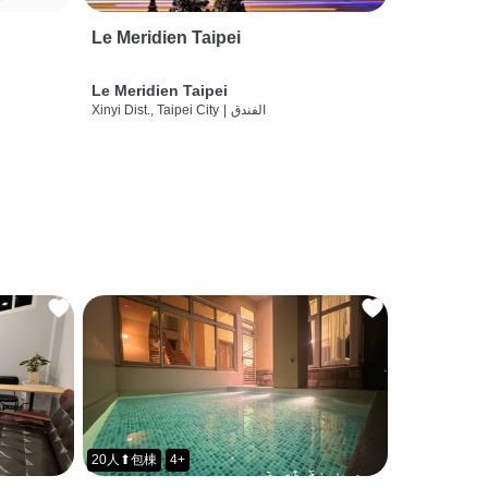
Le Meridien Taipei
Le Meridien Taipei
الفندق
|
Xinyi Dist., Taipei City
20人⬆包棟
4+