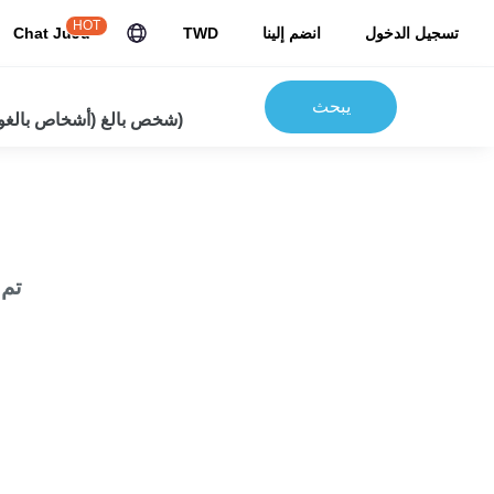
HOT
تسجيل الدخول
انضم إلينا
TWD
Chat JuJu
يبحث
2شخص بالغ (أشخاص بالغون) 0 أطفال)
تم