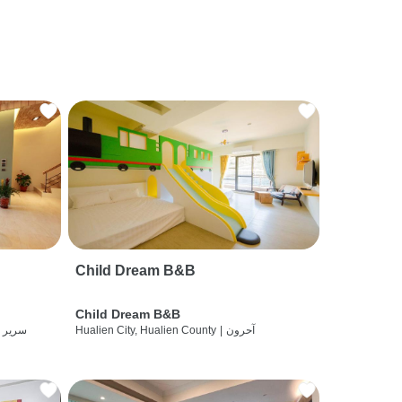
Child Dream B&B
Child Dream B&B
آحرون
|
Hualien City, Hualien County
سرير 