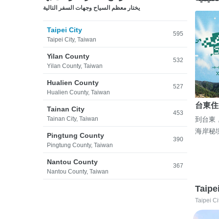
يختار معظم السياح وجهات السفر التالية
Taipei City
595
Taipei City, Taiwan
Yilan County
532
Yilan County, Taiwan
Hualien County
527
Hualien County, Taiwan
台東住
Tainan City
453
Tainan City, Taiwan
到台東
海岸秘
Pingtung County
390
Pingtung County, Taiwan
Nantou County
367
Nantou County, Taiwan
Taipe
Taipei Ci