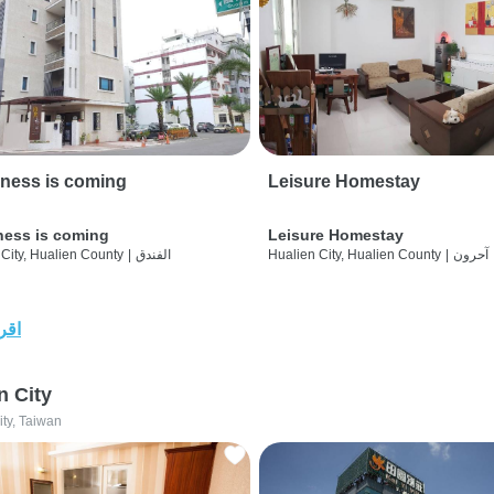
ness is coming
Leisure Homestay
ness is coming
Leisure Homestay
آحرون
|
Hualien City, Hualien County
الفندق
|
City, Hualien County
اقرأ
n City
ity, Taiwan