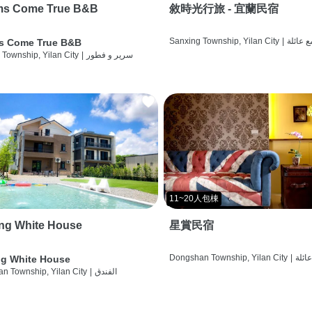
ms Come True B&B
敘時光行旅 - 宜蘭民宿
ع عائلة
|
Sanxing Township, Yilan City
s Come True B&B
سرير و فطور
|
 Township, Yilan City
11~20人包棟
ng White House
星賞民宿
عائلة
|
Dongshan Township, Yilan City
g White House
الفندق
|
n Township, Yilan City