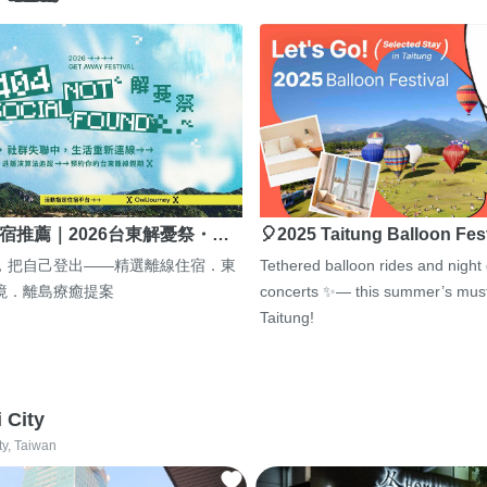
宿推薦｜2026台東解憂祭・…
🎈2025 Taitung Balloon Fes
，把自己登出——精選離線住宿．東
Tethered balloon rides and night
境．離島療癒提案
concerts ✨— this summer’s must
Taitung!
i City
ty, Taiwan