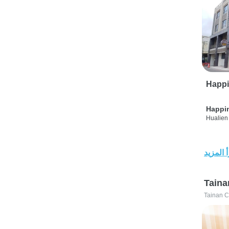
Happi
Happi
Hualien 
 المزيد
Taina
Tainan C