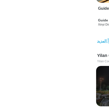
Guide
Guide 
Xinyi Dis
 المزيد
Yilan
Yilan Co