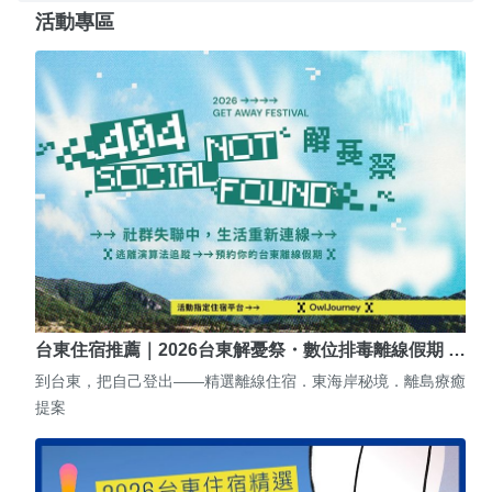
活動專區
台東住宿推薦｜2026台東解憂祭・數位排毒離線假期 …
到台東，把自己登出——精選離線住宿．東海岸秘境．離島療癒
提案