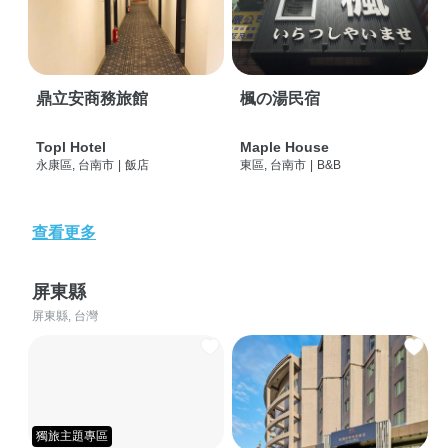
鼎立安商務旅館
楓の湯民宿
Topl Hotel
Maple House
永康區, 台南市
|
飯店
東區, 台南市
|
B&B
查看更多
屏東縣
屏東縣, 台灣
獨旅主題專區