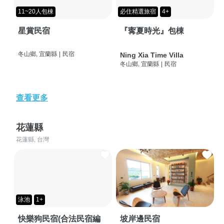
11~20人包棟
必住精選旅宿
4+
星賞民宿
『寗夏時光』包棟
冬山鄉, 宜蘭縣
|
民宿
Ning Xia Time Villa
冬山鄉, 宜蘭縣
|
民宿
查看更多
花蓮縣
花蓮縣, 台灣
泳池
1+
快樂狗民宿(合法民宿編
坡岸邊民宿