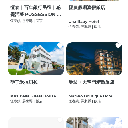
恆春｜百年銀行民宿｜感
恆農假期渡假飯店
覺活著 POSSESSION |
背包客棧 | 恆春必住特色
恆春鎮, 屏東縣
|
民宿
Una Baby Hotel
恆春鎮, 屏東縣
|
飯店
旅店 | HOSTEL |
墾丁米拉貝拉
曼波・大宅門精緻旅店
Mira Bella Guest House
Mambo Boutique Hotel
恆春鎮, 屏東縣
|
飯店
恆春鎮, 屏東縣
|
飯店