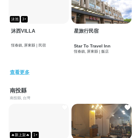
泳池
3+
沐西VILLA
星旅行民宿
恆春鎮, 屏東縣
|
民宿
Star To Travel Inn
恆春鎮, 屏東縣
|
飯店
查看更多
南投縣
南投縣, 台灣
🔥新上架🔥
1+