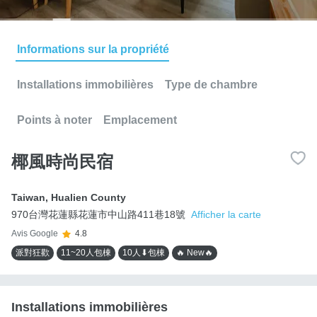
Informations sur la propriété
Installations immobilières
Type de chambre
Points à noter
Emplacement
椰風時尚民宿
Taiwan
,
Hualien County
970台灣花蓮縣花蓮市中山路411巷18號
Afficher la carte
Avis Google
4.8
派對狂歡
11~20人包棟
10人⬇包棟
🔥 New🔥
Installations immobilières