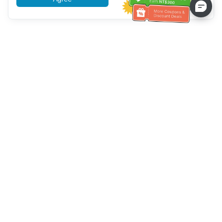
Service client
Appelez-nous：
+886-2-6610-0183
(Adapté aux aînés)
Numéro de fax：
+886-2-6610-0185
Heures de bureau：
Jours de la semaine 10:00 ~ 18:30