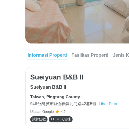
Informasi Properti
Fasilitas Properti
Jenis 
Sueiyuan B&B II
Sueiyuan B&B II
Taiwan
,
Pingtung County
946台灣屏東縣恆春鎮北門路42巷5號
Lihat Peta
Ulasan Google
4.9
派對狂歡
11~20人包棟