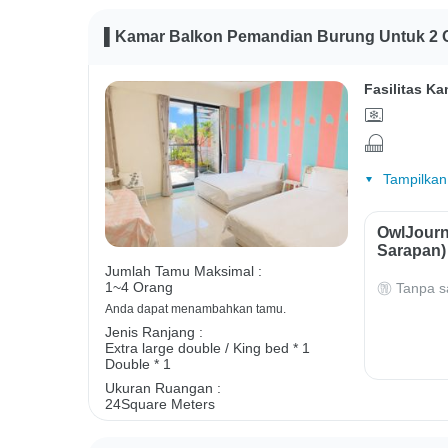
▌Kamar Balkon Pemandian Burung Untuk 2 
Fasilitas Ka
Tampilkan
OwlJourn
Sarapan)
Jumlah Tamu Maksimal :
1~4 Orang
Tanpa s
Anda dapat menambahkan tamu.
Jenis Ranjang :
Extra large double / King bed * 1
Double * 1
Ukuran Ruangan :
24Square Meters