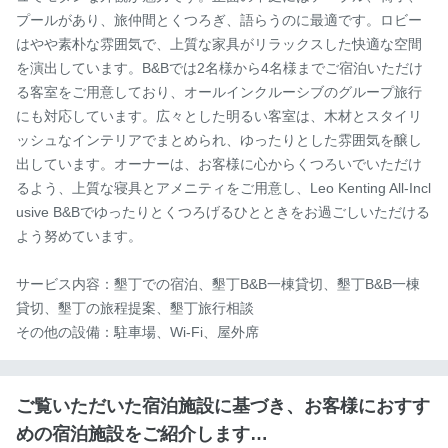
プールがあり、旅仲間とくつろぎ、語らうのに最適です。ロビー
はやや素朴な雰囲気で、上質な家具がリラックスした快適な空間
を演出しています。B&Bでは2名様から4名様までご宿泊いただけ
る客室をご用意しており、オールインクルーシブのグループ旅行
にも対応しています。広々とした明るい客室は、木材とスタイリ
ッシュなインテリアでまとめられ、ゆったりとした雰囲気を醸し
出しています。オーナーは、お客様に心からくつろいでいただけ
るよう、上質な寝具とアメニティをご用意し、Leo Kenting All-Incl
usive B&Bでゆったりとくつろげるひとときをお過ごしいただける
よう努めています。

サービス内容：墾丁での宿泊、墾丁B&B一棟貸切、墾丁B&B一棟
貸切、墾丁の旅程提案、墾丁旅行相談

その他の設備：駐車場、Wi-Fi、屋外席
ご覧いただいた宿泊施設に基づき、お客様におすす
めの宿泊施設をご紹介します…