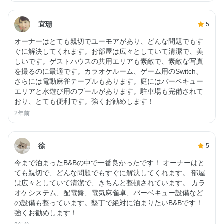
宜珊
5
オーナーはとても親切でユーモアがあり、どんな問題でもす
ぐに解決してくれます。お部屋は広々としていて清潔で、美
しいです。ゲストハウスの共用エリアも素敵で、素敵な写真
を撮るのに最適です。カラオケルーム、ゲーム用のSwitch、
さらには電動麻雀テーブルもあります。庭にはバーベキュー
エリアと水遊び用のプールがあります。駐車場も完備されて
おり、とても便利です。強くお勧めします！
2年前
徐
5
今まで泊まったB&Bの中で一番良かったです！ オーナーはと
ても親切で、どんな問題でもすぐに解決してくれます。 部屋
は広々としていて清潔で、きちんと整頓されています。 カラ
オケシステム、配電盤、電気麻雀卓、バーベキュー設備など
の設備も整っています。墾丁で絶対に泊まりたいB&Bです！
強くお勧めします！