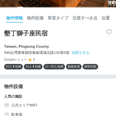
物件情報
物件設備
客室タイプ
注意すべき点
位置
墾丁獅子座民宿
Taiwan
,
Pingtung County
946台灣屏東縣恆春鎮環城北路142巷5號
地図を見る
Googleレビュー
5
20人⬆包棟
10人⬇包棟
11~20人包棟
寵物友善
派對狂歡
物件設備
人気の施設
公共エリアWIFI
駐車場